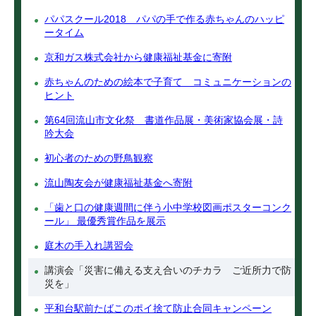
パパスクール2018 パパの手で作る赤ちゃんのハッピ
ータイム
京和ガス株式会社から健康福祉基金に寄附
赤ちゃんのための絵本で子育て コミュニケーションの
ヒント
第64回流山市文化祭 書道作品展・美術家協会展・詩
吟大会
初心者のための野鳥観察
流山陶友会が健康福祉基金へ寄附
「歯と口の健康週間に伴う小中学校図画ポスターコンク
ール」 最優秀賞作品を展示
庭木の手入れ講習会
講演会「災害に備える支え合いのチカラ ご近所力で防
災を」
平和台駅前たばこのポイ捨て防止合同キャンペーン