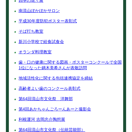
四季の花々展
南流山ぽかぽかサロン
平成30年度防犯ポスター表彰式
そば打ち教室
新川小学校で給食試食会
オランダ料理教室
歯・口の健康に関する図画・ポスターコンクールで全国
1位になった鏑木美希さんが表敬訪問
地域活性化に関する包括連携協定を締結
高齢者よい歯のコンクール表彰式
第64回流山市文化祭 洋舞部
第4回あかちゃんごろーんあーと撮影会
利根運河 吉岡忠介陶想展
第64回流山市文化祭（伝統芸能部）