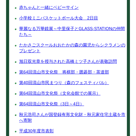
赤ちゃんと一緒にベビーサイン
小学校ミニバスケットボール大会 2日目
華麗なる万華鏡展～中里保子とGLASS-STATIONの仲間
たち～
たかさごスクールおおたかの森の園児からシクラメンの
プレゼント
旭日双光章を授与された高橋ミツ子さんが表敬訪問
第64回流山市文化祭 将棋部・囲碁部・茶道部
第40回流山市民まつり（森のフェスティバル）
第64回流山市文化祭（文化会館での展示）
第64回流山市文化祭（3日～4日）
秋元浩司さんが国登録有形文化財・秋元家住宅土蔵を市
へ寄附
平成30年度市表彰