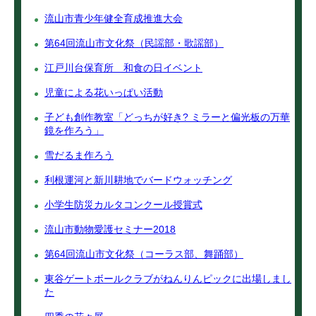
流山市青少年健全育成推進大会
第64回流山市文化祭（民謡部・歌謡部）
江戸川台保育所 和食の日イベント
児童による花いっぱい活動
子ども創作教室「どっちが好き? ミラーと偏光板の万華
鏡を作ろう」
雪だるま作ろう
利根運河と新川耕地でバードウォッチング
小学生防災カルタコンクール授賞式
流山市動物愛護セミナー2018
第64回流山市文化祭（コーラス部、舞踊部）
東谷ゲートボールクラブがねんりんピックに出場しまし
た