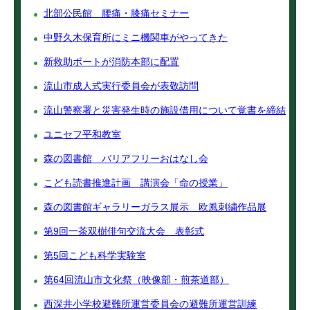
北部公民館 腰痛・膝痛セミナー
中野久木保育所にミニ機関車がやってきた
新救助ボートが消防本部に配置
流山市成人式実行委員会が表敬訪問
流山警察署と災害発生時の施設借用について覚書を締結
ユニセフ平和教室
森の図書館 バリアフリーおはなし会
こども読書推進計画 講演会「命の授業」
森の図書館ギャラリーガラス展示 欧風刺繍作品展
第9回一茶双樹俳句交流大会 表彰式
第5回こども科学実験室
第64回流山市文化祭（映像部・煎茶道部）
西深井小学校避難所運営委員会の避難所運営訓練