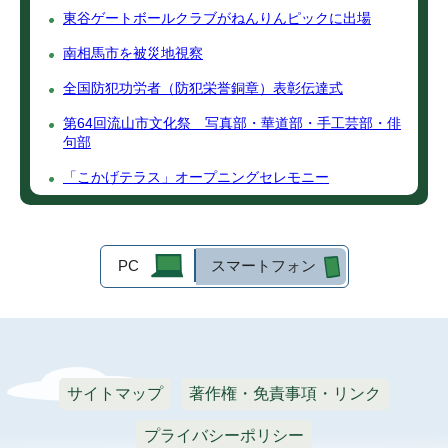
東谷ゲートボールクラブがねんりんピックに出場
南相馬市を被災地視察
全国防犯功労者（防犯栄誉銅章）表彰伝達式
第64回流山市文化祭 写真部・華道部・手工芸部・俳
句部
「こかげテラス」オープニングセレモニー
PC
スマートフォン
サイトマップ
著作権・免責事項・リンク
プライバシーポリシー