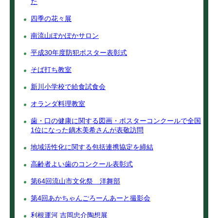
た
四季の花々展
南流山ぽかぽかサロン
平成30年度防犯ポスター表彰式
そば打ち教室
新川小学校で給食試食会
オランダ料理教室
歯・口の健康に関する図画・ポスターコンクールで全国
1位になった鏑木美希さんが表敬訪問
地域活性化に関する包括連携協定を締結
高齢者よい歯のコンクール表彰式
第64回流山市文化祭 洋舞部
第4回あかちゃんごろーんあーと撮影会
利根運河 吉岡忠介陶想展