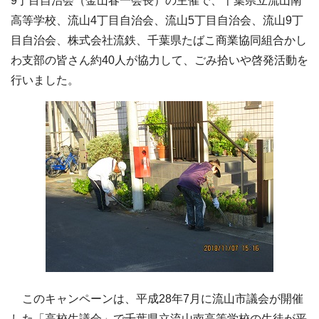
9丁目自治会（金山春一会長）の主催で、千葉県立流山南
高等学校、流山4丁目自治会、流山5丁目自治会、流山9丁
目自治会、株式会社流鉄、千葉県たばこ商業協同組合かし
わ支部の皆さん約40人が協力して、ごみ拾いや啓発活動を
行いました。
このキャンペーンは、平成28年7月に流山市議会が開催
した「高校生議会」で千葉県立流山南高等学校の生徒が平