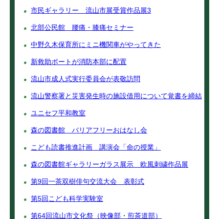
市民ギャラリー 流山市展受賞作品展3
北部公民館 腰痛・膝痛セミナー
中野久木保育所にミニ機関車がやってきた
新救助ボートが消防本部に配置
流山市成人式実行委員会が表敬訪問
流山警察署と災害発生時の施設借用について覚書を締結
ユニセフ平和教室
森の図書館 バリアフリーおはなし会
こども読書推進計画 講演会「命の授業」
森の図書館ギャラリーガラス展示 欧風刺繍作品展
第9回一茶双樹俳句交流大会 表彰式
第5回こども科学実験室
第64回流山市文化祭（映像部・煎茶道部）