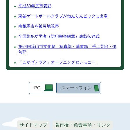
平成30年度市表彰
東谷ゲートボールクラブがねんりんピックに出場
南相馬市を被災地視察
全国防犯功労者（防犯栄誉銅章）表彰伝達式
第64回流山市文化祭 写真部・華道部・手工芸部・俳
句部
「こかげテラス」オープニングセレモニー
PC
スマートフォン
サイトマップ
著作権・免責事項・リンク