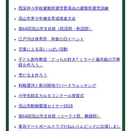
西深井小学校避難所運営委員会の避難所運営訓練
流山市青少年健全育成推進大会
第64回流山市文化祭（民謡部・歌謡部）
江戸川台保育所 和食の日イベント
児童による花いっぱい活動
子ども創作教室「どっちが好き? ミラーと偏光板の万華
鏡を作ろう」
雪だるま作ろう
利根運河と新川耕地でバードウォッチング
小学生防災カルタコンクール授賞式
流山市動物愛護セミナー2018
第64回流山市文化祭（コーラス部、舞踊部）
東谷ゲートボールクラブがねんりんピックに出場しまし