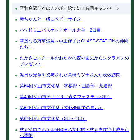
平和台駅前たばこのポイ捨て防止合同キャンペーン
赤ちゃんと一緒にベビーサイン
小学校ミニバスケットボール大会 2日目
華麗なる万華鏡展～中里保子とGLASS-STATIONの仲間
たち～
たかさごスクールおおたかの森の園児からシクラメンの
プレゼント
旭日双光章を授与された高橋ミツ子さんが表敬訪問
第64回流山市文化祭 将棋部・囲碁部・茶道部
第40回流山市民まつり（森のフェスティバル）
第64回流山市文化祭（文化会館での展示）
第64回流山市文化祭（3日～4日）
秋元浩司さんが国登録有形文化財・秋元家住宅土蔵を市
へ寄附