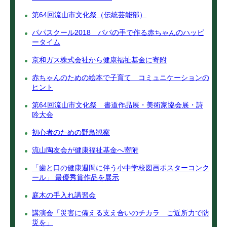
第64回流山市文化祭（伝統芸能部）
パパスクール2018 パパの手で作る赤ちゃんのハッピ
ータイム
京和ガス株式会社から健康福祉基金に寄附
赤ちゃんのための絵本で子育て コミュニケーションの
ヒント
第64回流山市文化祭 書道作品展・美術家協会展・詩
吟大会
初心者のための野鳥観察
流山陶友会が健康福祉基金へ寄附
「歯と口の健康週間に伴う小中学校図画ポスターコンク
ール」 最優秀賞作品を展示
庭木の手入れ講習会
講演会「災害に備える支え合いのチカラ ご近所力で防
災を」