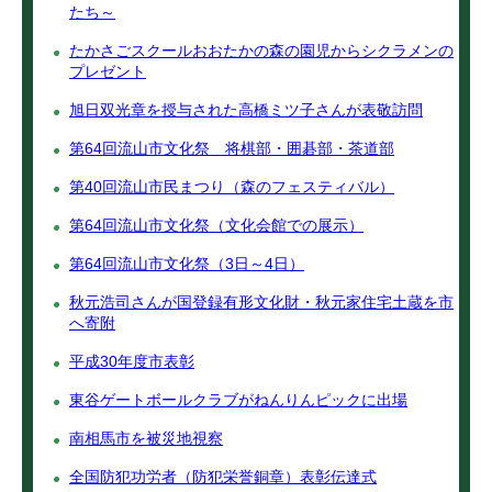
たち～
たかさごスクールおおたかの森の園児からシクラメンの
プレゼント
旭日双光章を授与された高橋ミツ子さんが表敬訪問
第64回流山市文化祭 将棋部・囲碁部・茶道部
第40回流山市民まつり（森のフェスティバル）
第64回流山市文化祭（文化会館での展示）
第64回流山市文化祭（3日～4日）
秋元浩司さんが国登録有形文化財・秋元家住宅土蔵を市
へ寄附
平成30年度市表彰
東谷ゲートボールクラブがねんりんピックに出場
南相馬市を被災地視察
全国防犯功労者（防犯栄誉銅章）表彰伝達式