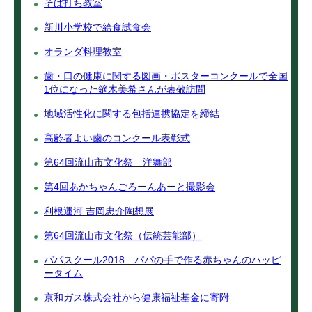
そば打ち教室
新川小学校で給食試食会
オランダ料理教室
歯・口の健康に関する図画・ポスターコンクールで全国
1位になった鏑木美希さんが表敬訪問
地域活性化に関する包括連携協定を締結
高齢者よい歯のコンクール表彰式
第64回流山市文化祭 洋舞部
第4回あかちゃんごろーんあーと撮影会
利根運河 吉岡忠介陶想展
第64回流山市文化祭（伝統芸能部）
パパスクール2018 パパの手で作る赤ちゃんのハッピ
ータイム
京和ガス株式会社から健康福祉基金に寄附