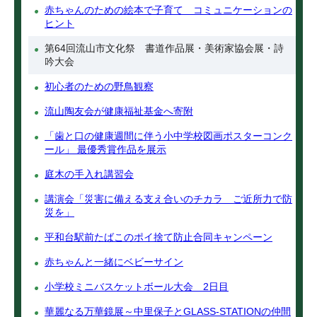
赤ちゃんのための絵本で子育て コミュニケーションの
ヒント
第64回流山市文化祭 書道作品展・美術家協会展・詩
吟大会
初心者のための野鳥観察
流山陶友会が健康福祉基金へ寄附
「歯と口の健康週間に伴う小中学校図画ポスターコンク
ール」 最優秀賞作品を展示
庭木の手入れ講習会
講演会「災害に備える支え合いのチカラ ご近所力で防
災を」
平和台駅前たばこのポイ捨て防止合同キャンペーン
赤ちゃんと一緒にベビーサイン
小学校ミニバスケットボール大会 2日目
華麗なる万華鏡展～中里保子とGLASS-STATIONの仲間