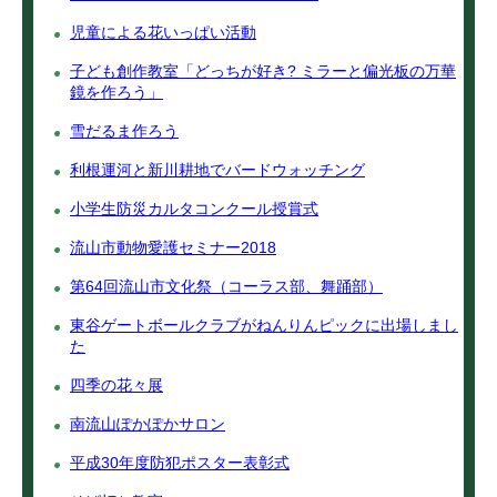
児童による花いっぱい活動
子ども創作教室「どっちが好き? ミラーと偏光板の万華
鏡を作ろう」
雪だるま作ろう
利根運河と新川耕地でバードウォッチング
小学生防災カルタコンクール授賞式
流山市動物愛護セミナー2018
第64回流山市文化祭（コーラス部、舞踊部）
東谷ゲートボールクラブがねんりんピックに出場しまし
た
四季の花々展
南流山ぽかぽかサロン
平成30年度防犯ポスター表彰式