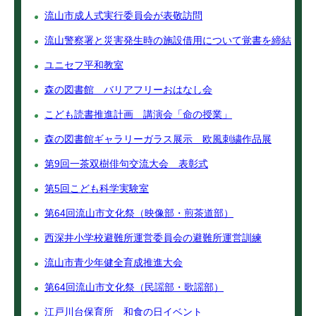
流山市成人式実行委員会が表敬訪問
流山警察署と災害発生時の施設借用について覚書を締結
ユニセフ平和教室
森の図書館 バリアフリーおはなし会
こども読書推進計画 講演会「命の授業」
森の図書館ギャラリーガラス展示 欧風刺繍作品展
第9回一茶双樹俳句交流大会 表彰式
第5回こども科学実験室
第64回流山市文化祭（映像部・煎茶道部）
西深井小学校避難所運営委員会の避難所運営訓練
流山市青少年健全育成推進大会
第64回流山市文化祭（民謡部・歌謡部）
江戸川台保育所 和食の日イベント