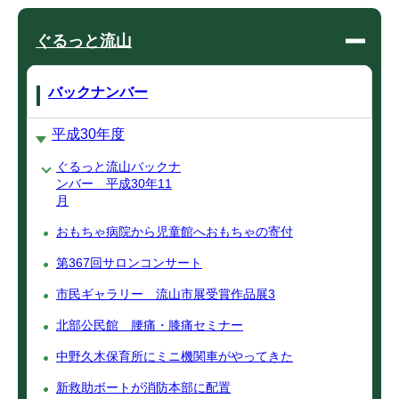
ぐるっと流山
バックナンバー
平成30年度
ぐるっと流山バックナ
ンバー 平成30年11
月
おもちゃ病院から児童館へおもちゃの寄付
第367回サロンコンサート
市民ギャラリー 流山市展受賞作品展3
北部公民館 腰痛・膝痛セミナー
中野久木保育所にミニ機関車がやってきた
新救助ボートが消防本部に配置