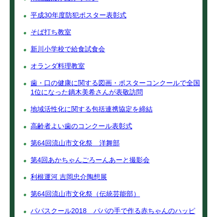
平成30年度防犯ポスター表彰式
そば打ち教室
新川小学校で給食試食会
オランダ料理教室
歯・口の健康に関する図画・ポスターコンクールで全国
1位になった鏑木美希さんが表敬訪問
地域活性化に関する包括連携協定を締結
高齢者よい歯のコンクール表彰式
第64回流山市文化祭 洋舞部
第4回あかちゃんごろーんあーと撮影会
利根運河 吉岡忠介陶想展
第64回流山市文化祭（伝統芸能部）
パパスクール2018 パパの手で作る赤ちゃんのハッピ