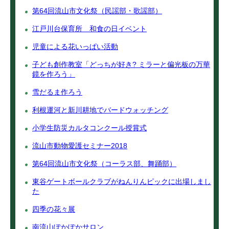
第64回流山市文化祭（民謡部・歌謡部）
江戸川台保育所 和食の日イベント
児童による花いっぱい活動
子ども創作教室「どっちが好き? ミラーと偏光板の万華
鏡を作ろう」
雪だるま作ろう
利根運河と新川耕地でバードウォッチング
小学生防災カルタコンクール授賞式
流山市動物愛護セミナー2018
第64回流山市文化祭（コーラス部、舞踊部）
東谷ゲートボールクラブがねんりんピックに出場しまし
た
四季の花々展
南流山ぽかぽかサロン