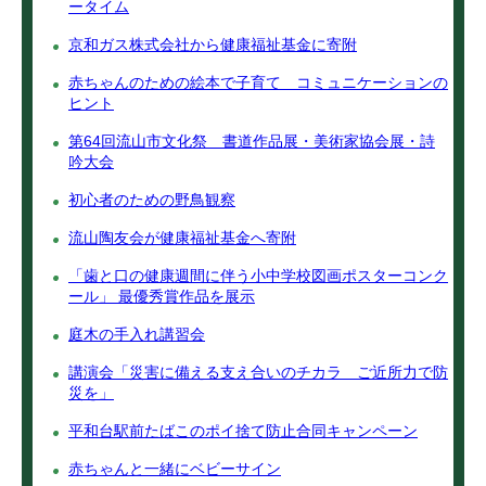
ータイム
京和ガス株式会社から健康福祉基金に寄附
赤ちゃんのための絵本で子育て コミュニケーションの
ヒント
第64回流山市文化祭 書道作品展・美術家協会展・詩
吟大会
初心者のための野鳥観察
流山陶友会が健康福祉基金へ寄附
「歯と口の健康週間に伴う小中学校図画ポスターコンク
ール」 最優秀賞作品を展示
庭木の手入れ講習会
講演会「災害に備える支え合いのチカラ ご近所力で防
災を」
平和台駅前たばこのポイ捨て防止合同キャンペーン
赤ちゃんと一緒にベビーサイン