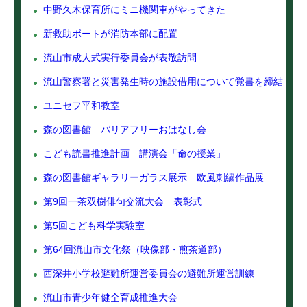
中野久木保育所にミニ機関車がやってきた
新救助ボートが消防本部に配置
流山市成人式実行委員会が表敬訪問
流山警察署と災害発生時の施設借用について覚書を締結
ユニセフ平和教室
森の図書館 バリアフリーおはなし会
こども読書推進計画 講演会「命の授業」
森の図書館ギャラリーガラス展示 欧風刺繍作品展
第9回一茶双樹俳句交流大会 表彰式
第5回こども科学実験室
第64回流山市文化祭（映像部・煎茶道部）
西深井小学校避難所運営委員会の避難所運営訓練
流山市青少年健全育成推進大会