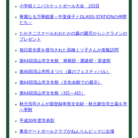
小学校ミニバスケットボール大会 2日目
華麗なる万華鏡展～中里保子とGLASS-STATIONの仲間
たち～
たかさごスクールおおたかの森の園児からシクラメンの
プレゼント
旭日双光章を授与された高橋ミツ子さんが表敬訪問
第64回流山市文化祭 将棋部・囲碁部・茶道部
第40回流山市民まつり（森のフェスティバル）
第64回流山市文化祭（文化会館での展示）
第64回流山市文化祭（3日～4日）
秋元浩司さんが国登録有形文化財・秋元家住宅土蔵を市
へ寄附
平成30年度市表彰
東谷ゲートボールクラブがねんりんピックに出場