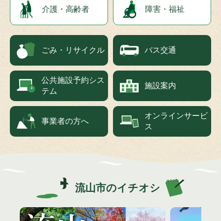
介護・高齢者
障害・福祉
ごみ・リサイクル
バス交通
公共施設予約シス
施設案内
テム
オンラインサービ
事業者の方へ
ス
流山市のイチオシ