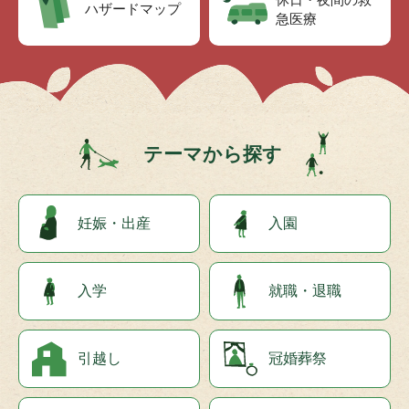
ハザードマップ
急医療
テーマから探す
妊娠・出産
入園
入学
就職・退職
引越し
冠婚葬祭