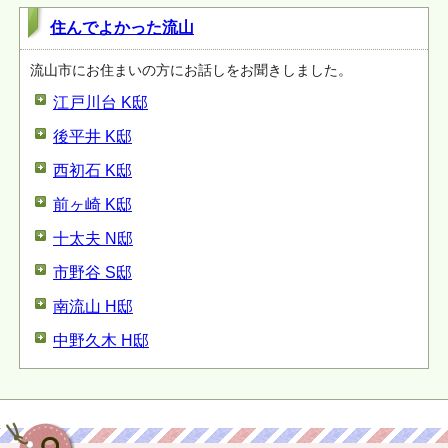
住んでよかった流山
流山市にお住まいの方にお話しをお聞きしました。
江戸川台 K邸
後平井 K邸
西初石 K邸
前ヶ崎 K邸
十太夫 N邸
市野谷 S邸
南流山 H邸
中野久木 H邸