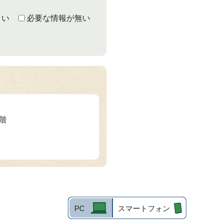
くい
必要な情報が無い
3階
PC
スマートフォン