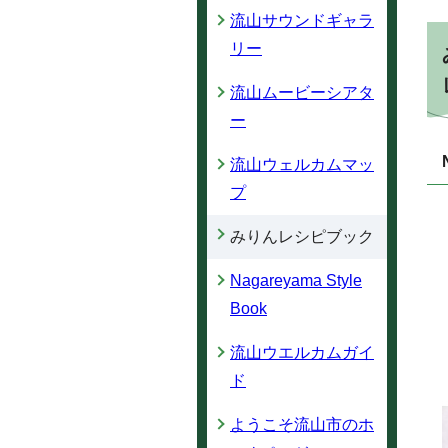
流山サウンドギャラ
リー
流山ムービーシアタ
ー
流山ウェルカムマッ
プ
みりんレシピブック
Nagareyama Style
Book
流山ウエルカムガイ
ド
ようこそ流山市のホ