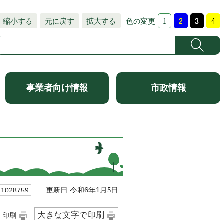
縮小する
元に戻す
拡大する
色の変更
事業者向け情報
市政情報
更新日 令和6年1月5日
028759
大きな文字で印刷
印刷