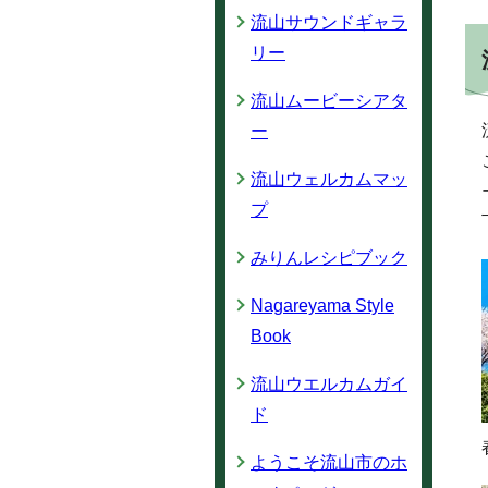
流山サウンドギャラ
リー
流山ムービーシアタ
ー
流山ウェルカムマッ
プ
みりんレシピブック
Nagareyama Style
Book
流山ウエルカムガイ
ド
ようこそ流山市のホ