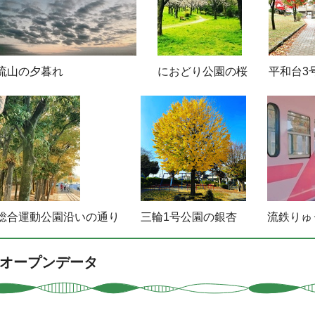
流山の夕暮れ
におどり公園の桜
平和台3
総合運動公園沿いの通り
三輪1号公園の銀杏
流鉄りゅ
オープンデータ