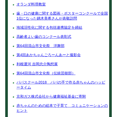
オランダ料理教室
歯・口の健康に関する図画・ポスターコンクールで全国
1位になった鏑木美希さんが表敬訪問
地域活性化に関する包括連携協定を締結
高齢者よい歯のコンクール表彰式
第64回流山市文化祭 洋舞部
第4回あかちゃんごろーんあーと撮影会
利根運河 吉岡忠介陶想展
第64回流山市文化祭（伝統芸能部）
パパスクール2018 パパの手で作る赤ちゃんのハッピ
ータイム
京和ガス株式会社から健康福祉基金に寄附
赤ちゃんのための絵本で子育て コミュニケーションの
ヒント