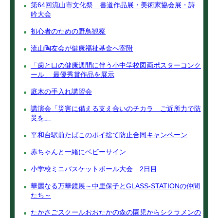
第64回流山市文化祭 書道作品展・美術家協会展・詩
吟大会
初心者のための野鳥観察
流山陶友会が健康福祉基金へ寄附
「歯と口の健康週間に伴う小中学校図画ポスターコンク
ール」 最優秀賞作品を展示
庭木の手入れ講習会
講演会「災害に備える支え合いのチカラ ご近所力で防
災を」
平和台駅前たばこのポイ捨て防止合同キャンペーン
赤ちゃんと一緒にベビーサイン
小学校ミニバスケットボール大会 2日目
華麗なる万華鏡展～中里保子とGLASS-STATIONの仲間
たち～
たかさごスクールおおたかの森の園児からシクラメンの