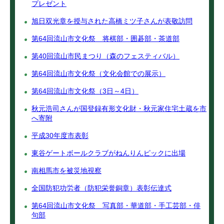
プレゼント
旭日双光章を授与された高橋ミツ子さんが表敬訪問
第64回流山市文化祭 将棋部・囲碁部・茶道部
第40回流山市民まつり（森のフェスティバル）
第64回流山市文化祭（文化会館での展示）
第64回流山市文化祭（3日～4日）
秋元浩司さんが国登録有形文化財・秋元家住宅土蔵を市
へ寄附
平成30年度市表彰
東谷ゲートボールクラブがねんりんピックに出場
南相馬市を被災地視察
全国防犯功労者（防犯栄誉銅章）表彰伝達式
第64回流山市文化祭 写真部・華道部・手工芸部・俳
句部