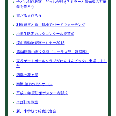
子ども創作教室「どっちが好き? ミラーと偏光板の万華
鏡を作ろう」
雪だるま作ろう
利根運河と新川耕地でバードウォッチング
小学生防災カルタコンクール授賞式
流山市動物愛護セミナー2018
第64回流山市文化祭（コーラス部、舞踊部）
東谷ゲートボールクラブがねんりんピックに出場しまし
た
四季の花々展
南流山ぽかぽかサロン
平成30年度防犯ポスター表彰式
そば打ち教室
新川小学校で給食試食会