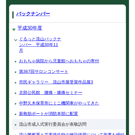
バックナンバー
平成30年度
ぐるっと流山バックナ
ンバー 平成30年11
月
おもちゃ病院から児童館へおもちゃの寄付
第367回サロンコンサート
市民ギャラリー 流山市展受賞作品展3
北部公民館 腰痛・膝痛セミナー
中野久木保育所にミニ機関車がやってきた
新救助ボートが消防本部に配置
流山市成人式実行委員会が表敬訪問
流山警察署と災害発生時の施設借用について覚書を締結