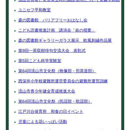
ユニセフ平和教室
森の図書館 バリアフリーおはなし会
こども読書推進計画 講演会「命の授業」
森の図書館ギャラリーガラス展示 欧風刺繍作品展
第9回一茶双樹俳句交流大会 表彰式
第5回こども科学実験室
第64回流山市文化祭（映像部・煎茶道部）
西深井小学校避難所運営委員会の避難所運営訓練
流山市青少年健全育成推進大会
第64回流山市文化祭（民謡部・歌謡部）
江戸川台保育所 和食の日イベント
児童による花いっぱい活動