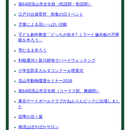
第64回流山市文化祭（民謡部・歌謡部）
江戸川台保育所 和食の日イベント
児童による花いっぱい活動
子ども創作教室「どっちが好き? ミラーと偏光板の万華
鏡を作ろう」
雪だるま作ろう
利根運河と新川耕地でバードウォッチング
小学生防災カルタコンクール授賞式
流山市動物愛護セミナー2018
第64回流山市文化祭（コーラス部、舞踊部）
東谷ゲートボールクラブがねんりんピックに出場しまし
た
四季の花々展
南流山ぽかぽかサロン