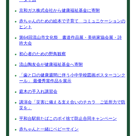
京和ガス株式会社から健康福祉基金に寄附
赤ちゃんのための絵本で子育て コミュニケーションの
ヒント
第64回流山市文化祭 書道作品展・美術家協会展・詩
吟大会
初心者のための野鳥観察
流山陶友会が健康福祉基金へ寄附
「歯と口の健康週間に伴う小中学校図画ポスターコンク
ール」 最優秀賞作品を展示
庭木の手入れ講習会
講演会「災害に備える支え合いのチカラ ご近所力で防
災を」
平和台駅前たばこのポイ捨て防止合同キャンペーン
赤ちゃんと一緒にベビーサイン