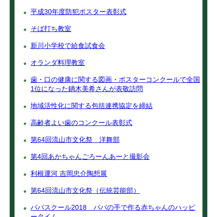
平成30年度防犯ポスター表彰式
そば打ち教室
新川小学校で給食試食会
オランダ料理教室
歯・口の健康に関する図画・ポスターコンクールで全国
1位になった鏑木美希さんが表敬訪問
地域活性化に関する包括連携協定を締結
高齢者よい歯のコンクール表彰式
第64回流山市文化祭 洋舞部
第4回あかちゃんごろーんあーと撮影会
利根運河 吉岡忠介陶想展
第64回流山市文化祭（伝統芸能部）
パパスクール2018 パパの手で作る赤ちゃんのハッピ
ータイム