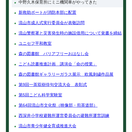
中野久木保育所にミニ機関車がやってきた
新救助ボートが消防本部に配置
流山市成人式実行委員会が表敬訪問
流山警察署と災害発生時の施設借用について覚書を締結
ユニセフ平和教室
森の図書館 バリアフリーおはなし会
こども読書推進計画 講演会「命の授業」
森の図書館ギャラリーガラス展示 欧風刺繍作品展
第9回一茶双樹俳句交流大会 表彰式
第5回こども科学実験室
第64回流山市文化祭（映像部・煎茶道部）
西深井小学校避難所運営委員会の避難所運営訓練
流山市青少年健全育成推進大会