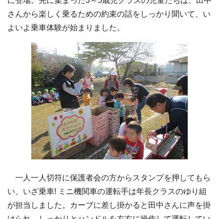
に登場。先に集まった3～5歳児クラスの児童たちは、田中
さんから楽しく乗るための約束の話をしっかり聞いて、い
よいよ乗車体験が始まりました。
一人一人切符に保護者会の方からスタンプを押してもら
い、いざ乗車! ミニ機関車の運転手は年長クラスのゆり組
が担当しました。カーブに差し掛かると田中さんに声を掛
けられ、しっかりとハンドルを左右に操作して運転してい