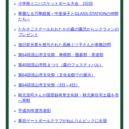
小学校ミニバスケットボール大会 2日目
華麗なる万華鏡展～中里保子とGLASS-STATIONの仲間
たち～
たかさごスクールおおたかの森の園児からシクラメンの
プレゼント
旭日双光章を授与された高橋ミツ子さんが表敬訪問
第64回流山市文化祭 将棋部・囲碁部・茶道部
第40回流山市民まつり（森のフェスティバル）
第64回流山市文化祭（文化会館での展示）
第64回流山市文化祭（3日～4日）
秋元浩司さんが国登録有形文化財・秋元家住宅土蔵を市
へ寄附
平成30年度市表彰
東谷ゲートボールクラブがねんりんピックに出場