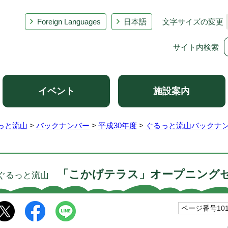
Foreign Languages
日本語
文字サイズの変更
サイト内検索
イベント
施設案内
っと流山
>
バックナンバー
>
平成30年度
>
ぐるっと流山バックナン
「こかげテラス」オープニング
ぐるっと流山
ページ番号101