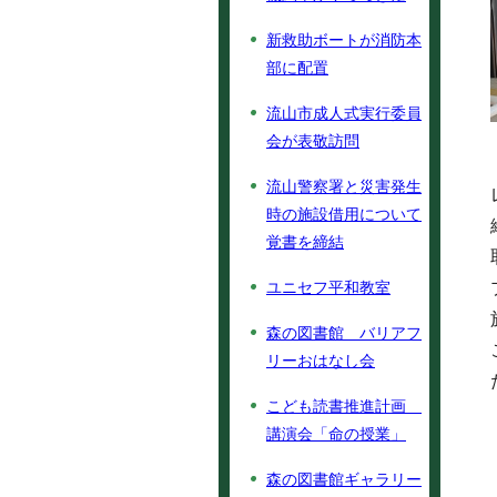
新救助ボートが消防本
部に配置
流山市成人式実行委員
会が表敬訪問
流山警察署と災害発生
時の施設借用について
覚書を締結
ユニセフ平和教室
森の図書館 バリアフ
リーおはなし会
こども読書推進計画
講演会「命の授業」
森の図書館ギャラリー