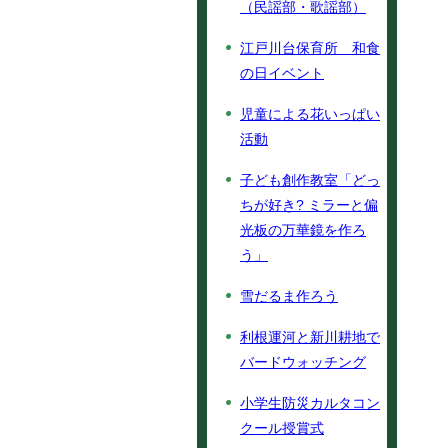
（民謡部・歌謡部）
江戸川台保育所 和食
の日イベント
児童による花いっぱい
活動
子ども創作教室「どっ
ちが好き? ミラーと偏
光板の万華鏡を作ろ
う」
雪だるま作ろう
利根運河と新川耕地で
バードウォッチング
小学生防災カルタコン
クール授賞式