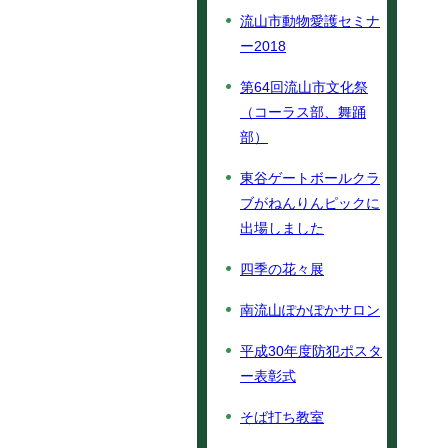
流山市動物愛護セミナ
ー2018
第64回流山市文化祭
（コーラス部、舞踊
部）
東谷ゲートボールクラ
ブがねんりんピックに
出場しました
四季の花々展
南流山ぽかぽかサロン
平成30年度防犯ポスタ
ー表彰式
そば打ち教室