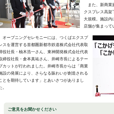
また、新商業施
クスプレス高架
大規模。施設内
店舗が集まって
オープニングセレモニーには、つくばエクスプ
レスを運営する首都圏新都市鉄道株式会社代表取
締役社長・柚木浩一さん、東神開発株式会社代表
取締役社長・倉本真祐さん、井崎市長によるテー
プカットが行われました。井崎市長からは「商業
施設の発展により、さらなる賑わいが創造される
ことを期待しています」とあいさつがありまし
た。
ご意見をお聞かせください