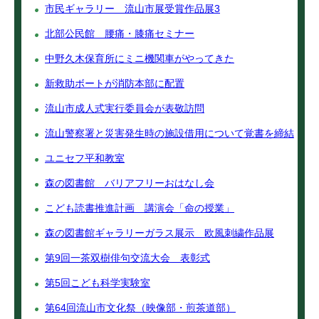
市民ギャラリー 流山市展受賞作品展3
北部公民館 腰痛・膝痛セミナー
中野久木保育所にミニ機関車がやってきた
新救助ボートが消防本部に配置
流山市成人式実行委員会が表敬訪問
流山警察署と災害発生時の施設借用について覚書を締結
ユニセフ平和教室
森の図書館 バリアフリーおはなし会
こども読書推進計画 講演会「命の授業」
森の図書館ギャラリーガラス展示 欧風刺繍作品展
第9回一茶双樹俳句交流大会 表彰式
第5回こども科学実験室
第64回流山市文化祭（映像部・煎茶道部）