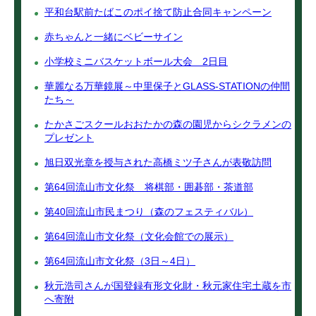
平和台駅前たばこのポイ捨て防止合同キャンペーン
赤ちゃんと一緒にベビーサイン
小学校ミニバスケットボール大会 2日目
華麗なる万華鏡展～中里保子とGLASS-STATIONの仲間
たち～
たかさごスクールおおたかの森の園児からシクラメンの
プレゼント
旭日双光章を授与された高橋ミツ子さんが表敬訪問
第64回流山市文化祭 将棋部・囲碁部・茶道部
第40回流山市民まつり（森のフェスティバル）
第64回流山市文化祭（文化会館での展示）
第64回流山市文化祭（3日～4日）
秋元浩司さんが国登録有形文化財・秋元家住宅土蔵を市
へ寄附