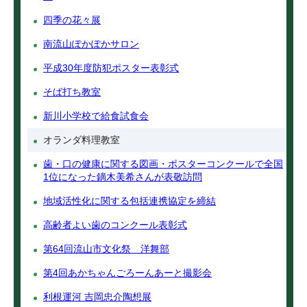
四季の花々展
南流山ぽかぽかサロン
平成30年度防犯ポスター表彰式
そば打ち教室
新川小学校で給食試食会
オランダ料理教室
歯・口の健康に関する図画・ポスターコンクールで全国
1位になった鏑木美希さんが表敬訪問
地域活性化に関する包括連携協定を締結
高齢者よい歯のコンクール表彰式
第64回流山市文化祭 洋舞部
第4回あかちゃんごろーんあーと撮影会
利根運河 吉岡忠介陶想展