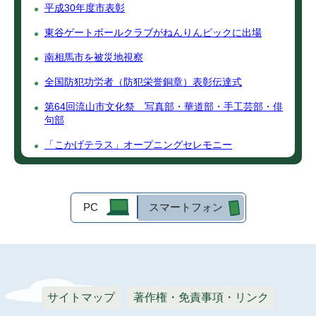
平成30年度市表彰
東谷ゲートボールクラブがねんりんピックに出場
南相馬市を被災地視察
全国防犯功労者（防犯栄誉銅章）表彰伝達式
第64回流山市文化祭 写真部・華道部・手工芸部・俳
句部
「こかげテラス」オープニングセレモニー
PC
スマートフォン
サイトマップ
著作権・免責事項・リンク