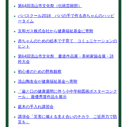
第64回流山市文化祭（伝統芸能部）
パパスクール2018 パパの手で作る赤ちゃんのハッピ
ータイム
京和ガス株式会社から健康福祉基金に寄附
赤ちゃんのための絵本で子育て コミュニケーションの
ヒント
第64回流山市文化祭 書道作品展・美術家協会展・詩
吟大会
初心者のための野鳥観察
流山陶友会が健康福祉基金へ寄附
「歯と口の健康週間に伴う小中学校図画ポスターコンク
ール」 最優秀賞作品を展示
庭木の手入れ講習会
講演会「災害に備える支え合いのチカラ ご近所力で防
災を」