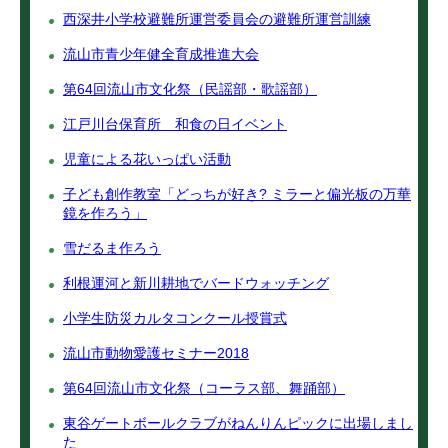
西深井小学校避難所運営委員会の避難所運営訓練
流山市青少年健全育成推進大会
第64回流山市文化祭（民謡部・歌謡部）
江戸川台保育所 和食の日イベント
児童による花いっぱい活動
子ども創作教室「どっちが好き? ミラーと偏光板の万華
鏡を作ろう」
雪だるま作ろう
利根運河と新川耕地でバードウォッチング
小学生防災カルタコンクール授賞式
流山市動物愛護セミナー2018
第64回流山市文化祭（コーラス部、舞踊部）
東谷ゲートボールクラブがねんりんピックに出場しまし
た