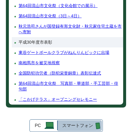
第64回流山市文化祭（文化会館での展示）
第64回流山市文化祭（3日～4日）
秋元浩司さんが国登録有形文化財・秋元家住宅土蔵を市
へ寄附
平成30年度市表彰
東谷ゲートボールクラブがねんりんピックに出場
南相馬市を被災地視察
全国防犯功労者（防犯栄誉銅章）表彰伝達式
第64回流山市文化祭 写真部・華道部・手工芸部・俳
句部
「こかげテラス」オープニングセレモニー
PC
スマートフォン