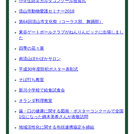
小学生防災カルタコンクール授賞式
流山市動物愛護セミナー2018
第64回流山市文化祭（コーラス部、舞踊部）
東谷ゲートボールクラブがねんりんピックに出場しまし
た
四季の花々展
南流山ぽかぽかサロン
平成30年度防犯ポスター表彰式
そば打ち教室
新川小学校で給食試食会
オランダ料理教室
歯・口の健康に関する図画・ポスターコンクールで全国
1位になった鏑木美希さんが表敬訪問
地域活性化に関する包括連携協定を締結