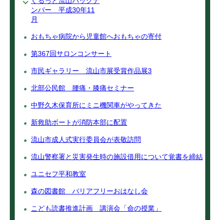
ぐるっと流山バックナ
ンバー 平成30年11
月
おもちゃ病院から児童館へおもちゃの寄付
第367回サロンコンサート
市民ギャラリー 流山市展受賞作品展3
北部公民館 腰痛・膝痛セミナー
中野久木保育所にミニ機関車がやってきた
新救助ボートが消防本部に配置
流山市成人式実行委員会が表敬訪問
流山警察署と災害発生時の施設借用について覚書を締結
ユニセフ平和教室
森の図書館 バリアフリーおはなし会
こども読書推進計画 講演会「命の授業」