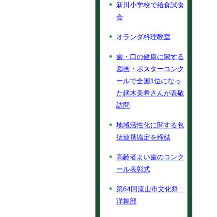
新川小学校で給食試食
会
オランダ料理教室
歯・口の健康に関する
図画・ポスターコンク
ールで全国1位になっ
た鏑木美希さんが表敬
訪問
地域活性化に関する包
括連携協定を締結
高齢者よい歯のコンク
ール表彰式
第64回流山市文化祭
洋舞部