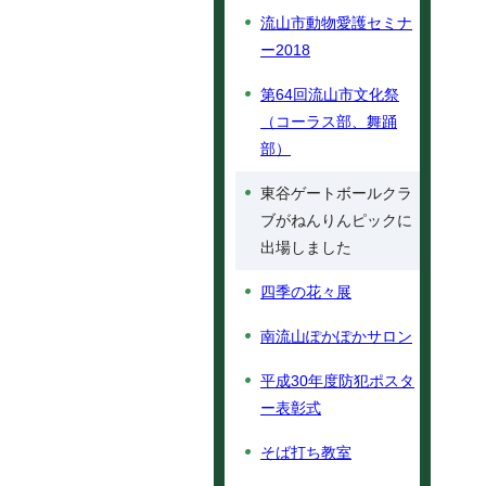
流山市動物愛護セミナ
ー2018
第64回流山市文化祭
（コーラス部、舞踊
部）
東谷ゲートボールクラ
ブがねんりんピックに
出場しました
四季の花々展
南流山ぽかぽかサロン
平成30年度防犯ポスタ
ー表彰式
そば打ち教室