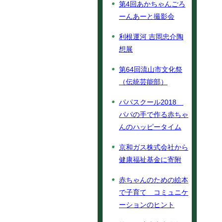
第4回あかちゃんごろ
ーんあーと撮影会
利根運河 吉岡忠介陶
想展
第64回流山市文化祭
（伝統芸能部）
パパスクール2018
パパの手で作る赤ちゃ
んのハッピータイム
京和ガス株式会社から
健康福祉基金に寄附
赤ちゃんのための絵本
で子育て コミュニケ
ーションのヒント