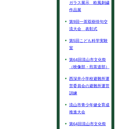
ガラス展示 欧風刺繍
作品展
第9回一茶双樹俳句交
流大会 表彰式
第5回こども科学実験
室
第64回流山市文化祭
（映像部・煎茶道部）
西深井小学校避難所運
営委員会の避難所運営
訓練
流山市青少年健全育成
推進大会
第64回流山市文化祭