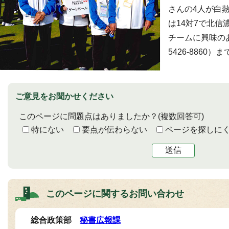
さんの4人が白
は14対7で北
チームに興味のあ
5426-8860）
ご意見をお聞かせください
このページに問題点はありましたか？
(複数回答可)
特にない
要点が伝わらない
ページを探しに
送信
このページに関する
お問い合わせ
総合政策部
秘書広報課