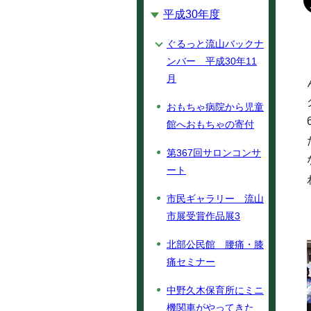
平成30年度
ぐるっと流山バックナ
ンバー 平成30年11
月
おもちゃ病院から児童
館へおもちゃの寄付
第367回サロンコンサ
ート
市民ギャラリー 流山
市展受賞作品展3
北部公民館 腰痛・膝
痛セミナー
中野久木保育所にミニ
機関車がやってきた