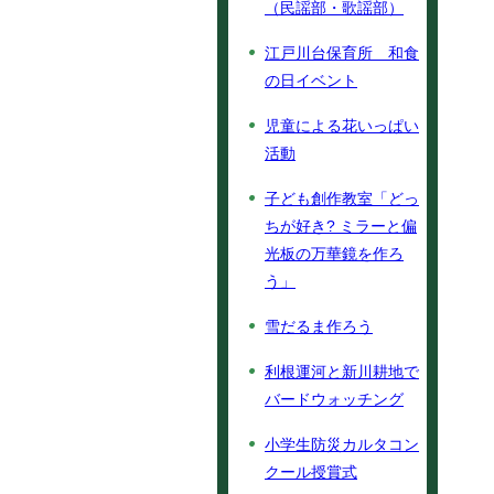
（民謡部・歌謡部）
江戸川台保育所 和食
の日イベント
児童による花いっぱい
活動
子ども創作教室「どっ
ちが好き? ミラーと偏
光板の万華鏡を作ろ
う」
雪だるま作ろう
利根運河と新川耕地で
バードウォッチング
小学生防災カルタコン
クール授賞式