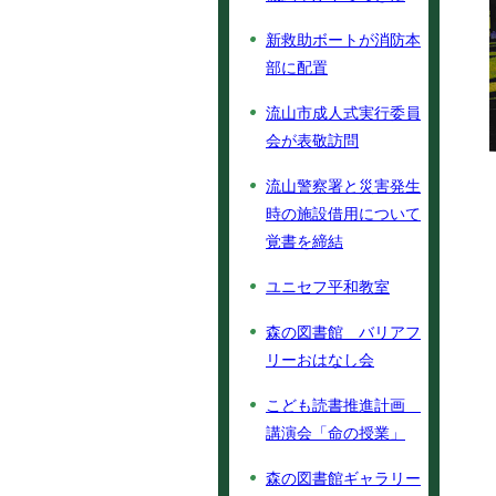
新救助ボートが消防本
部に配置
流山市成人式実行委員
会が表敬訪問
流山警察署と災害発生
時の施設借用について
覚書を締結
ユニセフ平和教室
森の図書館 バリアフ
リーおはなし会
こども読書推進計画
講演会「命の授業」
森の図書館ギャラリー