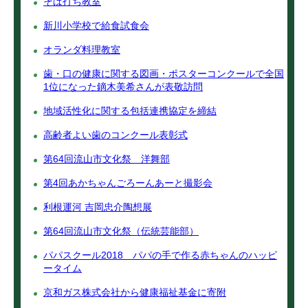
そば打ち教室
新川小学校で給食試食会
オランダ料理教室
歯・口の健康に関する図画・ポスターコンクールで全国
1位になった鏑木美希さんが表敬訪問
地域活性化に関する包括連携協定を締結
高齢者よい歯のコンクール表彰式
第64回流山市文化祭 洋舞部
第4回あかちゃんごろーんあーと撮影会
利根運河 吉岡忠介陶想展
第64回流山市文化祭（伝統芸能部）
パパスクール2018 パパの手で作る赤ちゃんのハッピ
ータイム
京和ガス株式会社から健康福祉基金に寄附