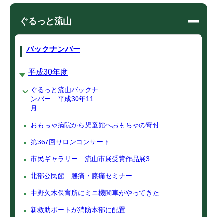
ぐるっと流山
バックナンバー
平成30年度
ぐるっと流山バックナ
ンバー 平成30年11
月
おもちゃ病院から児童館へおもちゃの寄付
第367回サロンコンサート
市民ギャラリー 流山市展受賞作品展3
北部公民館 腰痛・膝痛セミナー
中野久木保育所にミニ機関車がやってきた
新救助ボートが消防本部に配置