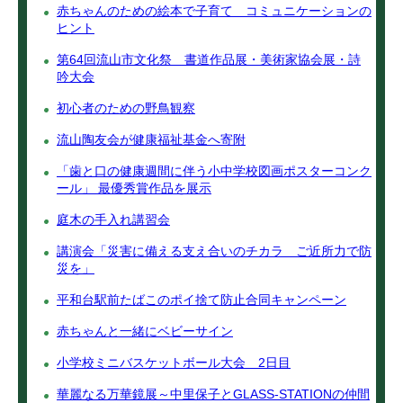
赤ちゃんのための絵本で子育て コミュニケーションの
ヒント
第64回流山市文化祭 書道作品展・美術家協会展・詩
吟大会
初心者のための野鳥観察
流山陶友会が健康福祉基金へ寄附
「歯と口の健康週間に伴う小中学校図画ポスターコンク
ール」 最優秀賞作品を展示
庭木の手入れ講習会
講演会「災害に備える支え合いのチカラ ご近所力で防
災を」
平和台駅前たばこのポイ捨て防止合同キャンペーン
赤ちゃんと一緒にベビーサイン
小学校ミニバスケットボール大会 2日目
華麗なる万華鏡展～中里保子とGLASS-STATIONの仲間