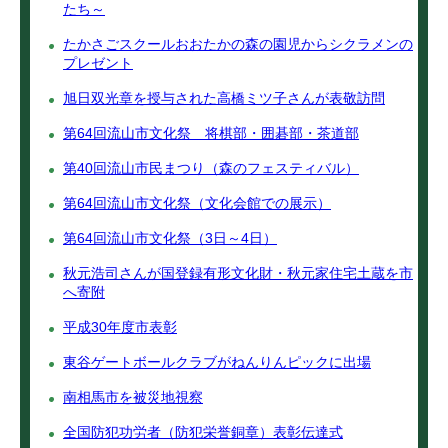
たち～
たかさごスクールおおたかの森の園児からシクラメンの
プレゼント
旭日双光章を授与された高橋ミツ子さんが表敬訪問
第64回流山市文化祭 将棋部・囲碁部・茶道部
第40回流山市民まつり（森のフェスティバル）
第64回流山市文化祭（文化会館での展示）
第64回流山市文化祭（3日～4日）
秋元浩司さんが国登録有形文化財・秋元家住宅土蔵を市
へ寄附
平成30年度市表彰
東谷ゲートボールクラブがねんりんピックに出場
南相馬市を被災地視察
全国防犯功労者（防犯栄誉銅章）表彰伝達式