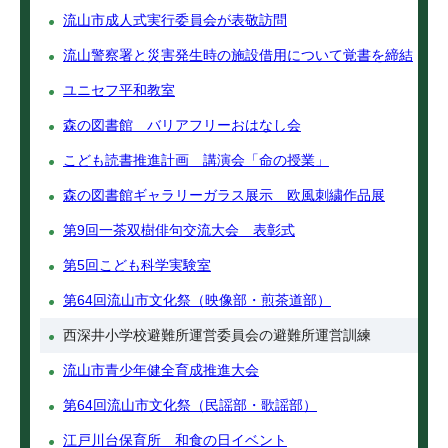
流山市成人式実行委員会が表敬訪問
流山警察署と災害発生時の施設借用について覚書を締結
ユニセフ平和教室
森の図書館 バリアフリーおはなし会
こども読書推進計画 講演会「命の授業」
森の図書館ギャラリーガラス展示 欧風刺繍作品展
第9回一茶双樹俳句交流大会 表彰式
第5回こども科学実験室
第64回流山市文化祭（映像部・煎茶道部）
西深井小学校避難所運営委員会の避難所運営訓練
流山市青少年健全育成推進大会
第64回流山市文化祭（民謡部・歌謡部）
江戸川台保育所 和食の日イベント