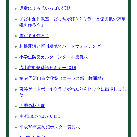
児童による花いっぱい活動
子ども創作教室「どっちが好き? ミラーと偏光板の万華
鏡を作ろう」
雪だるま作ろう
利根運河と新川耕地でバードウォッチング
小学生防災カルタコンクール授賞式
流山市動物愛護セミナー2018
第64回流山市文化祭（コーラス部、舞踊部）
東谷ゲートボールクラブがねんりんピックに出場しまし
た
四季の花々展
南流山ぽかぽかサロン
平成30年度防犯ポスター表彰式