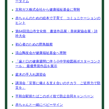
ータイム
京和ガス株式会社から健康福祉基金に寄附
赤ちゃんのための絵本で子育て コミュニケーションの
ヒント
第64回流山市文化祭 書道作品展・美術家協会展・詩
吟大会
初心者のための野鳥観察
流山陶友会が健康福祉基金へ寄附
「歯と口の健康週間に伴う小中学校図画ポスターコンク
ール」 最優秀賞作品を展示
庭木の手入れ講習会
講演会「災害に備える支え合いのチカラ ご近所力で防
災を」
平和台駅前たばこのポイ捨て防止合同キャンペーン
赤ちゃんと一緒にベビーサイン