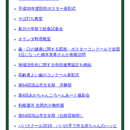
平成30年度防犯ポスター表彰式
そば打ち教室
新川小学校で給食試食会
オランダ料理教室
歯・口の健康に関する図画・ポスターコンクールで全国
1位になった鏑木美希さんが表敬訪問
地域活性化に関する包括連携協定を締結
高齢者よい歯のコンクール表彰式
第64回流山市文化祭 洋舞部
第4回あかちゃんごろーんあーと撮影会
利根運河 吉岡忠介陶想展
第64回流山市文化祭（伝統芸能部）
パパスクール2018 パパの手で作る赤ちゃんのハッピ