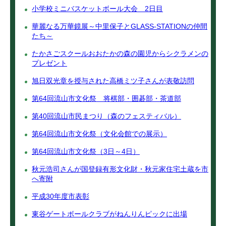
小学校ミニバスケットボール大会 2日目
華麗なる万華鏡展～中里保子とGLASS-STATIONの仲間
たち～
たかさごスクールおおたかの森の園児からシクラメンの
プレゼント
旭日双光章を授与された高橋ミツ子さんが表敬訪問
第64回流山市文化祭 将棋部・囲碁部・茶道部
第40回流山市民まつり（森のフェスティバル）
第64回流山市文化祭（文化会館での展示）
第64回流山市文化祭（3日～4日）
秋元浩司さんが国登録有形文化財・秋元家住宅土蔵を市
へ寄附
平成30年度市表彰
東谷ゲートボールクラブがねんりんピックに出場