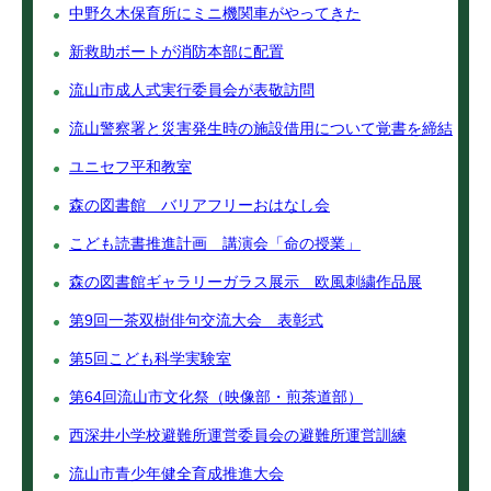
中野久木保育所にミニ機関車がやってきた
新救助ボートが消防本部に配置
流山市成人式実行委員会が表敬訪問
流山警察署と災害発生時の施設借用について覚書を締結
ユニセフ平和教室
森の図書館 バリアフリーおはなし会
こども読書推進計画 講演会「命の授業」
森の図書館ギャラリーガラス展示 欧風刺繍作品展
第9回一茶双樹俳句交流大会 表彰式
第5回こども科学実験室
第64回流山市文化祭（映像部・煎茶道部）
西深井小学校避難所運営委員会の避難所運営訓練
流山市青少年健全育成推進大会