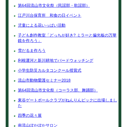
第64回流山市文化祭（民謡部・歌謡部）
江戸川台保育所 和食の日イベント
児童による花いっぱい活動
子ども創作教室「どっちが好き? ミラーと偏光板の万華
鏡を作ろう」
雪だるま作ろう
利根運河と新川耕地でバードウォッチング
小学生防災カルタコンクール授賞式
流山市動物愛護セミナー2018
第64回流山市文化祭（コーラス部、舞踊部）
東谷ゲートボールクラブがねんりんピックに出場しまし
た
四季の花々展
南流山ぽかぽかサロン