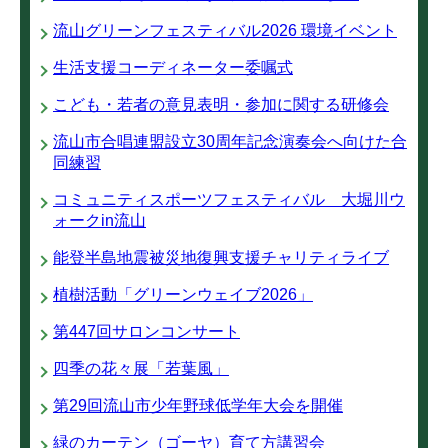
流山グリーンフェスティバル2026 環境イベント
生活支援コーディネーター委嘱式
こども・若者の意見表明・参加に関する研修会
流山市合唱連盟設立30周年記念演奏会へ向けた合
同練習
コミュニティスポーツフェスティバル 大堀川ウ
ォークin流山
能登半島地震被災地復興支援チャリティライブ
植樹活動「グリーンウェイブ2026」
第447回サロンコンサート
四季の花々展「若葉風」
第29回流山市少年野球低学年大会を開催
緑のカーテン（ゴーヤ）育て方講習会