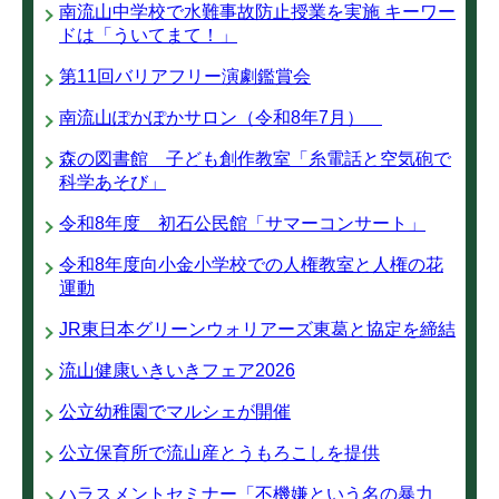
南流山中学校で水難事故防止授業を実施 キーワー
ドは「ういてまて！」
第11回バリアフリー演劇鑑賞会
南流山ぽかぽかサロン（令和8年7月）
森の図書館 子ども創作教室「糸電話と空気砲で
科学あそび」
令和8年度 初石公民館「サマーコンサート」
令和8年度向小金小学校での人権教室と人権の花
運動
JR東日本グリーンウォリアーズ東葛と協定を締結
流山健康いきいきフェア2026
公立幼稚園でマルシェが開催
公立保育所で流山産とうもろこしを提供
ハラスメントセミナー「不機嫌という名の暴力