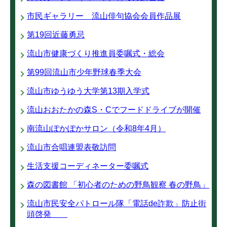
市民ギャラリー 流山俳句協会会員作品展
第19回近藤勇忌
流山市健康づくり推進員委嘱式・総会
第99回流山市少年野球春季大会
流山市ゆうゆう大学第13期入学式
流山おおたかの森S・Cでフードドライブが開催
南流山ぽかぽかサロン（令和8年4月）
流山市合唱連盟表敬訪問
生活支援コーディネーター委嘱式
森の図書館 「初心者のための野鳥観察 春の野鳥」
流山市民安全パトロール隊「電話de詐欺」防止街
頭啓発