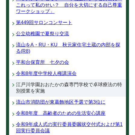
これって私のせい？ 自分を大切にする自己尊重
ワークショップ」
第449回サロンコンサート
公立幼稚園で夏祭り交流
流山をA・RU・KU 秋元家住宅土蔵の内部を探
る(R8)
平和台保育所 七夕の会
令和8年度中学校人権講演会
江戸川学園おおたかの森専門学校で卓球療法の特
別授業を実施
流山市消防団が東葛飾地区予選で第3位に
令和8年度 高齢者のための生活安心講座
令和9年成人式の実行委員委嘱状交付式および第1
回実行委員会議