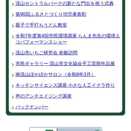
流山セントラルパークの新たな門出を祝う式典
第90回ふるさとづくり功労者表彰
親子で手打ちうどん教室
令和7年度第4回市民環境講座 らんま先生の環境エ
コパフォーマンスショー
流山市いちご研究会 表敬訪問
市民ギャラリー 流山市文化協会手工芸部作品展
南流山ぽかぽかサロン（令和8年3月）
キッチンサイエンス講座 小さな人工イクラ作り
声のアンチエイジング講座
バックナンバー