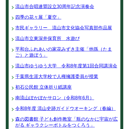
流山市合唱連盟設立30周年記念演奏会
四季の花々展「夏空」
市民ギャラリー 流山市文化協会写真部作品展
流山市立東深井保育所 水遊び
平和台ふれあいの家花みずき主催「他孫（たま
ご）と遊ぼう」
流山市ゆうゆう大学 令和8年度第1回合同講演会
千葉県生涯大学校で人権擁護委員が授業
初石公民館 立体折り紙講座
南流山ぽかぽかサロン（令和8年6月）
令和8年度 流山史跡ガイドウオーキング（春編）
森の図書館 子ども創作教室「瓶のなかに宇宙が広
がる ギャラクシーボトルをつくろう」