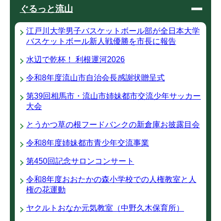
ぐるっと流山
江戸川大学男子バスケットボール部が全日本大学
バスケットボール新人戦優勝を市長に報告
水辺で乾杯！ 利根運河2026
令和8年度流山市自治会長感謝状贈呈式
第39回相馬市・流山市姉妹都市交流少年サッカー
大会
とうかつ草の根フードバンクの新倉庫お披露目会
令和8年度姉妹都市青少年交流事業
第450回記念サロンコンサート
令和8年度おおたかの森小学校での人権教室と人
権の花運動
ヤクルトおなか元気教室（中野久木保育所）