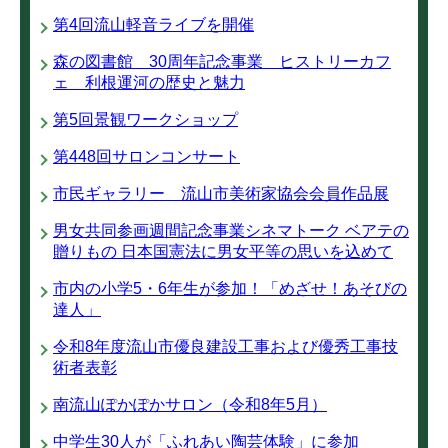
第4回流山軽音ライブを開催
森の図書館 30周年記念事業 ヒストリーカフ
ェ 利根運河の歴史と魅力
第5回景観ワークショップ
第448回サロンコンサート
市民ギャラリー 流山市美術家協会会員作品展
男女共同参画週間記念事業シネマトーク ベアテの
贈りもの 日本国憲法に男女平等の思いを込めて
市内の小学5・6年生が参加！「めざせ！あそびの
達人」
令和8年度流山市優良建設工事および優秀工事技
術者表彰
南流山ぽかぽかサロン（令和8年5月）
中学生30人が「ふれあい陶芸体験」に参加