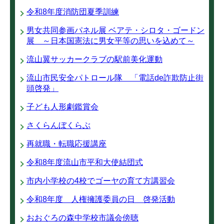
令和8年度消防団夏季訓練
男女共同参画パネル展 ベアテ・シロタ・ゴードン
展 ～日本国憲法に男女平等の思いを込めて～
流山翼サッカークラブの駅前美化運動
流山市民安全パトロール隊 「電話de詐欺防止街
頭啓発」
子ども人形劇鑑賞会
さくらんぼくらぶ
再就職・転職応援講座
令和8年度流山市平和大使結団式
市内小学校の4校でゴーヤの育て方講習会
令和8年度 人権擁護委員の日 啓発活動
おおぐろの森中学校市議会傍聴