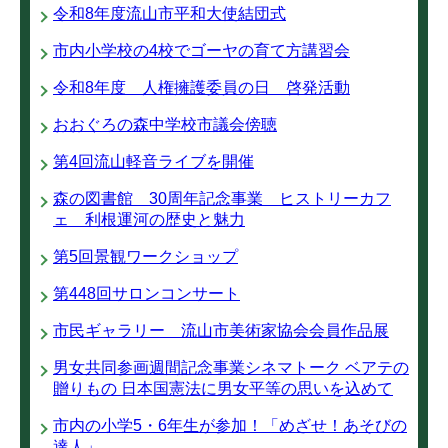
令和8年度流山市平和大使結団式
市内小学校の4校でゴーヤの育て方講習会
令和8年度 人権擁護委員の日 啓発活動
おおぐろの森中学校市議会傍聴
第4回流山軽音ライブを開催
森の図書館 30周年記念事業 ヒストリーカフ
ェ 利根運河の歴史と魅力
第5回景観ワークショップ
第448回サロンコンサート
市民ギャラリー 流山市美術家協会会員作品展
男女共同参画週間記念事業シネマトーク ベアテの
贈りもの 日本国憲法に男女平等の思いを込めて
市内の小学5・6年生が参加！「めざせ！あそびの
達人」