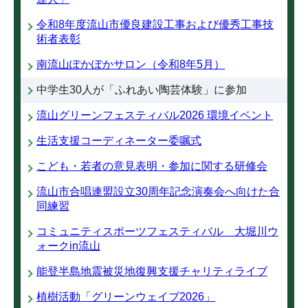
令和8年度流山市優良建設工事および優秀工事技
術者表彰
南流山ぽかぽかサロン（令和8年5月）
中学生30人が「ふれあい陶芸体験」に参加
流山グリーンフェスティバル2026 環境イベント
生活支援コーディネーター委嘱式
こども・若者の意見表明・参加に関する研修会
流山市合唱連盟設立30周年記念演奏会へ向けた合
同練習
コミュニティスポーツフェスティバル 大堀川ウ
ォークin流山
能登半島地震被災地復興支援チャリティライブ
植樹活動「グリーンウェイブ2026」