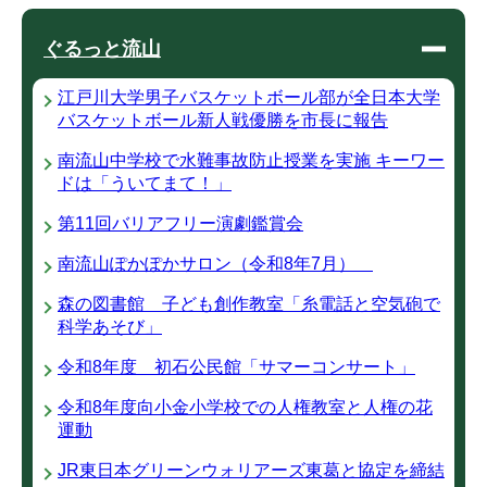
ぐるっと流山
江戸川大学男子バスケットボール部が全日本大学
バスケットボール新人戦優勝を市長に報告
南流山中学校で水難事故防止授業を実施 キーワー
ドは「ういてまて！」
第11回バリアフリー演劇鑑賞会
南流山ぽかぽかサロン（令和8年7月）
森の図書館 子ども創作教室「糸電話と空気砲で
科学あそび」
令和8年度 初石公民館「サマーコンサート」
令和8年度向小金小学校での人権教室と人権の花
運動
JR東日本グリーンウォリアーズ東葛と協定を締結