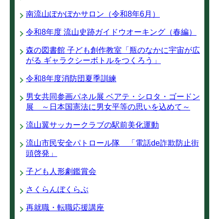
南流山ぽかぽかサロン（令和8年6月）
令和8年度 流山史跡ガイドウオーキング（春編）
森の図書館 子ども創作教室「瓶のなかに宇宙が広
がる ギャラクシーボトルをつくろう」
令和8年度消防団夏季訓練
男女共同参画パネル展 ベアテ・シロタ・ゴードン
展 ～日本国憲法に男女平等の思いを込めて～
流山翼サッカークラブの駅前美化運動
流山市民安全パトロール隊 「電話de詐欺防止街
頭啓発」
子ども人形劇鑑賞会
さくらんぼくらぶ
再就職・転職応援講座