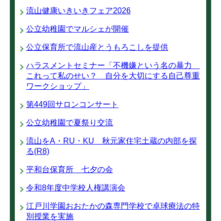
流山健康いきいきフェア2026
公立幼稚園でマルシェが開催
公立保育所で流山産とうもろこしを提供
ハラスメントセミナー「不機嫌という名の暴力
これって私のせい？ 自分を大切にする自己尊重
ワークショップ」
第449回サロンコンサート
公立幼稚園で夏祭り交流
流山をA・RU・KU 秋元家住宅土蔵の内部を探
る(R8)
平和台保育所 七夕の会
令和8年度中学校人権講演会
江戸川学園おおたかの森専門学校で卓球療法の特
別授業を実施