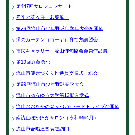
第447回サロンコンサート
四季の花々展「若葉風」
第29回流山市少年野球低学年大会を開催
緑のカーテン（ゴーヤ）育て方講習会
市民ギャラリー 流山俳句協会会員作品展
第19回近藤勇忌
流山市健康づくり推進員委嘱式・総会
第99回流山市少年野球春季大会
流山市ゆうゆう大学第13期入学式
流山おおたかの森S・Cでフードドライブが開催
南流山ぽかぽかサロン（令和8年4月）
流山市合唱連盟表敬訪問