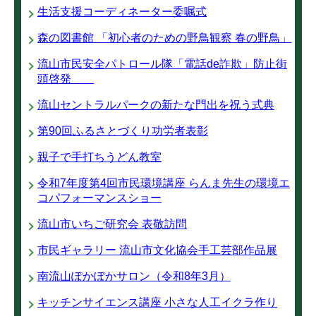
生活支援コーディネーター委嘱式
森の図書館 「初心者のための野鳥観察 春の野鳥」
流山市民安全パトロール隊「電話de詐欺」防止街
頭啓発
流山セントラルパークの新たな門出を祝う式典
第90回ふるさとづくり功労者表彰
親子で手打ちうどん教室
令和7年度第4回市民環境講座 らんま先生の環境エ
コパフォーマンスショー
流山市いちご研究会 表敬訪問
市民ギャラリー 流山市文化協会手工芸部作品展
南流山ぽかぽかサロン（令和8年3月）
キッチンサイエンス講座 小さな人工イクラ作り