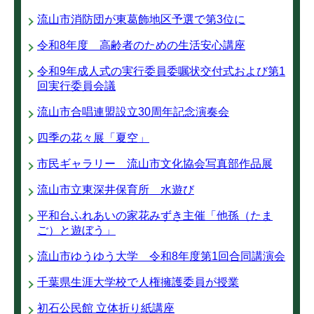
流山市消防団が東葛飾地区予選で第3位に
令和8年度 高齢者のための生活安心講座
令和9年成人式の実行委員委嘱状交付式および第1
回実行委員会議
流山市合唱連盟設立30周年記念演奏会
四季の花々展「夏空」
市民ギャラリー 流山市文化協会写真部作品展
流山市立東深井保育所 水遊び
平和台ふれあいの家花みずき主催「他孫（たま
ご）と遊ぼう」
流山市ゆうゆう大学 令和8年度第1回合同講演会
千葉県生涯大学校で人権擁護委員が授業
初石公民館 立体折り紙講座