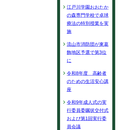
江戸川学園おおたか
の森専門学校で卓球
療法の特別授業を実
施
流山市消防団が東葛
飾地区予選で第3位
に
令和8年度 高齢者
のための生活安心講
座
令和9年成人式の実
行委員委嘱状交付式
および第1回実行委
員会議