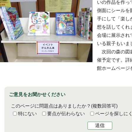
いの作品を作っ
側面にシールを
手にして「楽し
想を話してくれ
会場に展示され
いる親子もいま
次回の森の図書
催予定です。詳
館ホームページ
ご意見をお聞かせください
このページに問題点はありましたか？
(複数回答可)
特にない
要点が伝わらない
ページを探しに
送信