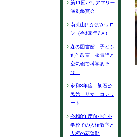
第11回バリアフリー
演劇鑑賞会
南流山ぽかぽかサロ
ン（令和8年7月）
森の図書館 子ども
創作教室「糸電話と
空気砲で科学あそ
び」
令和8年度 初石公
民館「サマーコンサ
ート」
令和8年度向小金小
学校での人権教室と
人権の花運動