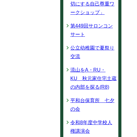
切にする自己尊重ワ
ークショップ」
第449回サロンコン
サート
公立幼稚園で夏祭り
交流
流山をA・RU・
KU 秋元家住宅土蔵
の内部を探る(R8)
平和台保育所 七夕
の会
令和8年度中学校人
権講演会