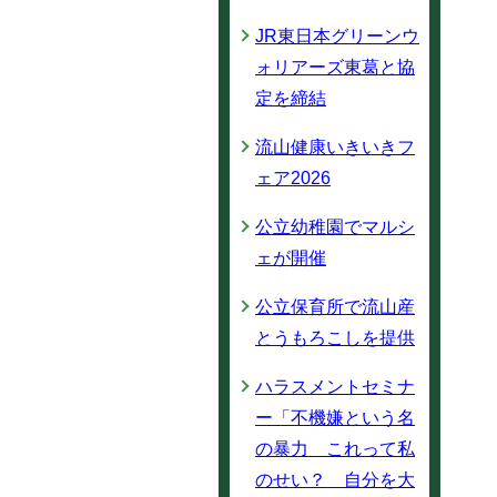
JR東日本グリーンウ
ォリアーズ東葛と協
定を締結
流山健康いきいきフ
ェア2026
公立幼稚園でマルシ
ェが開催
公立保育所で流山産
とうもろこしを提供
ハラスメントセミナ
ー「不機嫌という名
の暴力 これって私
のせい？ 自分を大