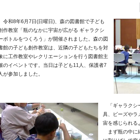
令和8年6月7日(日曜日)、森の図書館で子ども
創作教室「瓶のなかに宇宙が広がる ギャラクシ
ーボトルをつくろう」が開催されました。森の図
書館の子ども創作教室は、近隣の子どもたちを対
象に工作教室やレクリエーションを行う図書館主
催のイベントです。当日は子ども11人、保護者7
人が参加しました。
「ギャラクシー
具、ビーズやラ
宙を感じられる
まず瓶の中に綿