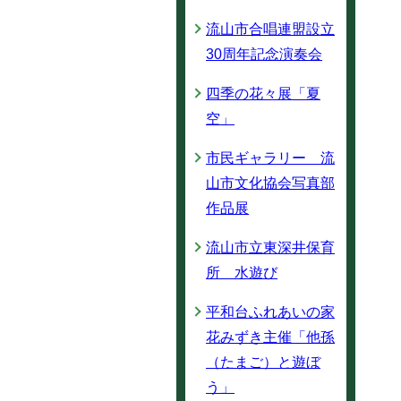
流山市合唱連盟設立
30周年記念演奏会
四季の花々展「夏
空」
市民ギャラリー 流
山市文化協会写真部
作品展
流山市立東深井保育
所 水遊び
平和台ふれあいの家
花みずき主催「他孫
（たまご）と遊ぼ
う」