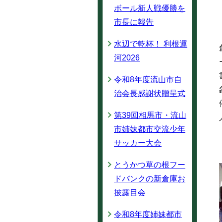
ボール新人戦優勝を
市長に報告
水辺で乾杯！ 利根運
河2026
令和8年度流山市自
治会長感謝状贈呈式
第39回相馬市・流山
市姉妹都市交流少年
サッカー大会
とうかつ草の根フー
ドバンクの新倉庫お
披露目会
令和8年度姉妹都市