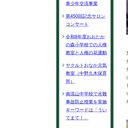
青少年交流事業
第450回記念サロン
コンサート
令和8年度おおたか
の森小学校での人権
教室と人権の花運動
ヤクルトおなか元気
教室（中野久木保育
所）
南流山中学校で水難
事故防止授業を実施
キーワードは「うい
てまて！」