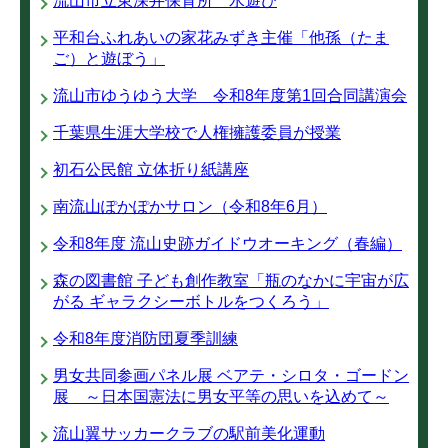
流山市立東深井保育所 水遊び
平和台ふれあいの家花みずき主催「他孫（たま
ご）と遊ぼう」
流山市ゆうゆう大学 令和8年度第1回合同講演会
千葉県生涯大学校で人権擁護委員が授業
初石公民館 立体折り紙講座
南流山ぽかぽかサロン（令和8年6月）
令和8年度 流山史跡ガイドウオーキング（春編）
森の図書館 子ども創作教室「瓶のなかに宇宙が広
がる ギャラクシーボトルをつくろう」
令和8年度消防団夏季訓練
男女共同参画パネル展 ベアテ・シロタ・ゴードン
展 ～日本国憲法に男女平等の思いを込めて～
流山翼サッカークラブの駅前美化運動