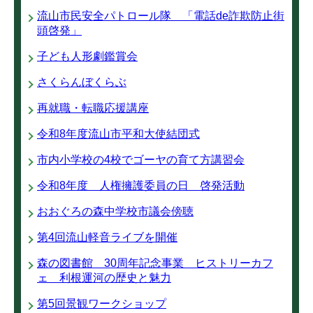
流山市民安全パトロール隊 「電話de詐欺防止街
頭啓発」
子ども人形劇鑑賞会
さくらんぼくらぶ
再就職・転職応援講座
令和8年度流山市平和大使結団式
市内小学校の4校でゴーヤの育て方講習会
令和8年度 人権擁護委員の日 啓発活動
おおぐろの森中学校市議会傍聴
第4回流山軽音ライブを開催
森の図書館 30周年記念事業 ヒストリーカフ
ェ 利根運河の歴史と魅力
第5回景観ワークショップ