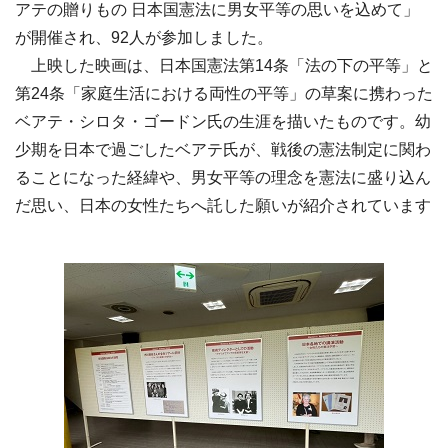
アテの贈りもの 日本国憲法に男女平等の思いを込めて」
が開催され、92人が参加しました。
上映した映画は、日本国憲法第14条「法の下の平等」と
第24条「家庭生活における両性の平等」の草案に携わった
ベアテ・シロタ・ゴードン氏の生涯を描いたものです。幼
少期を日本で過ごしたベアテ氏が、戦後の憲法制定に関わ
ることになった経緯や、男女平等の理念を憲法に盛り込ん
だ思い、日本の女性たちへ託した願いが紹介されています