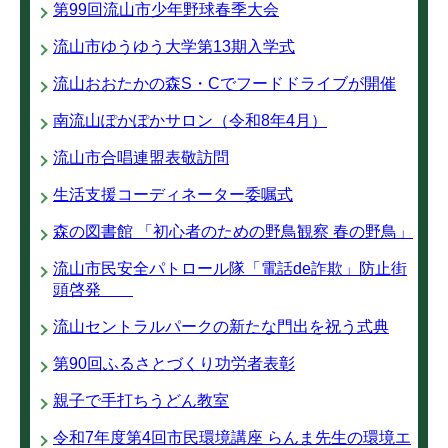
第99回流山市少年野球春季大会
流山市ゆうゆう大学第13期入学式
流山おおたかの森S・Cでフードドライブが開催
南流山ぽかぽかサロン（令和8年4月）
流山市合唱連盟表敬訪問
生活支援コーディネーター委嘱式
森の図書館 「初心者のための野鳥観察 春の野鳥」
流山市民安全パトロール隊「電話de詐欺」防止街
頭啓発
流山セントラルパークの新たな門出を祝う式典
第90回ふるさとづくり功労者表彰
親子で手打ちうどん教室
令和7年度第4回市民環境講座 らんま先生の環境エ