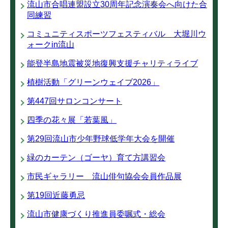
流山市合唱連盟設立30周年記念演奏会へ向けた合
同練習
コミュニティスポーツフェスティバル 大堀川ウ
ォークin流山
能登半島地震被災地復興支援チャリティライブ
植樹活動「グリーンウェイブ2026」
第447回サロンコンサート
四季の花々展「若葉風」
第29回流山市少年野球低学年大会を開催
緑のカーテン（ゴーヤ）育て方講習会
市民ギャラリー 流山俳句協会会員作品展
第19回近藤勇忌
流山市健康づくり推進員委嘱式・総会