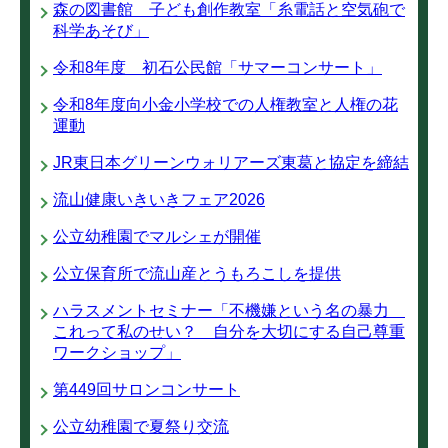
森の図書館 子ども創作教室「糸電話と空気砲で
科学あそび」
令和8年度 初石公民館「サマーコンサート」
令和8年度向小金小学校での人権教室と人権の花
運動
JR東日本グリーンウォリアーズ東葛と協定を締結
流山健康いきいきフェア2026
公立幼稚園でマルシェが開催
公立保育所で流山産とうもろこしを提供
ハラスメントセミナー「不機嫌という名の暴力
これって私のせい？ 自分を大切にする自己尊重
ワークショップ」
第449回サロンコンサート
公立幼稚園で夏祭り交流