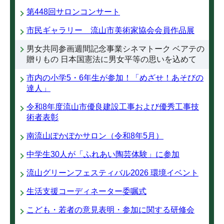
第448回サロンコンサート
市民ギャラリー 流山市美術家協会会員作品展
男女共同参画週間記念事業シネマトーク ベアテの
贈りもの 日本国憲法に男女平等の思いを込めて
市内の小学5・6年生が参加！「めざせ！あそびの
達人」
令和8年度流山市優良建設工事および優秀工事技
術者表彰
南流山ぽかぽかサロン（令和8年5月）
中学生30人が「ふれあい陶芸体験」に参加
流山グリーンフェスティバル2026 環境イベント
生活支援コーディネーター委嘱式
こども・若者の意見表明・参加に関する研修会