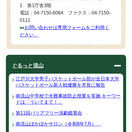
1 第1庁舎3階
電話：04-7150-6064 ファクス：04-7150-
0111
お問い合わせは専用フォームをご利用く
ださい。
ぐるっと流山
江戸川大学男子バスケットボール部が全日本大学
バスケットボール新人戦優勝を市長に報告
南流山中学校で水難事故防止授業を実施 キーワー
ドは「ういてまて！」
第11回バリアフリー演劇鑑賞会
南流山ぽかぽかサロン（令和8年7月）