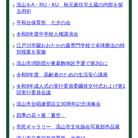
流山をA・RU・KU 秋元家住宅土蔵の内部を探
る(R8)
平和台保育所 七夕の会
令和8年度中学校人権講演会
江戸川学園おおたかの森専門学校で卓球療法の特
別授業を実施
流山市消防団が東葛飾地区予選で第3位に
令和8年度 高齢者のための生活安心講座
令和9年成人式の実行委員委嘱状交付式および第1
回実行委員会議
流山市合唱連盟設立30周年記念演奏会
四季の花々展「夏空」
市民ギャラリー 流山市文化協会写真部作品展