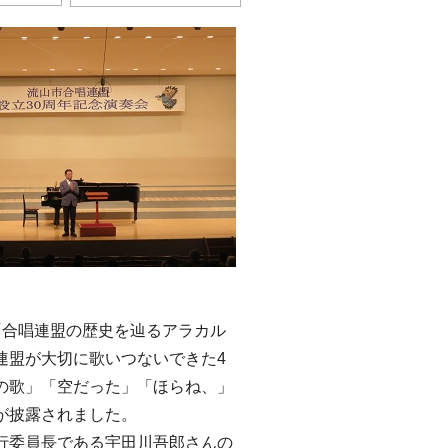
合唱連盟の歴史を辿るアラカル
連盟が大切に歌いつないできた4
の歌」「空だった」「ほらね、」
が披露されました。
委員長である宇田川吾郎さんの