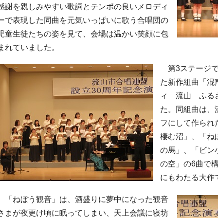
感謝を親しみやすい歌詞とテンポの良いメロディ
ーで表現した同曲を元気いっぱいに歌う合唱団の
児童生徒たちの姿を見て、会場は温かい笑顔に包
まれていました。
第3ステージで
た新作組曲「混
ィ 流山 ふる
た。同組曲は、
フにして作られ
棲む沼」、「ね
の馬」、「ビン
の空」の6曲で
にもわたる大作
「ねぼう観音」は、酒盛りに夢中になった観音
さまが夜更け頃に眠ってしまい、天上会議に寝坊