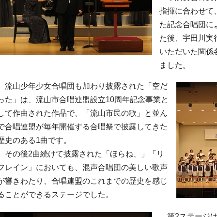
指揮に合わせて
た記念合唱団に
た後、宇田川実
いただいた関係
ました。
流山少年少女合唱団も加わり披露された「空だ
った」は、流山市合唱連盟設立10周年記念事業と
して作曲された作品で、「流山市民の歌」と並ん
で合唱連盟が毎年開催する合唱祭で披露してきた
歴史のある1曲です。
その後2曲続けて披露された「ほらね、」「リ
フレイン」においても、混声合唱団の美しい歌声
が響きわたり、合唱連盟のこれまでの歴史を感じ
ることができるステージでした。
第2ステージは