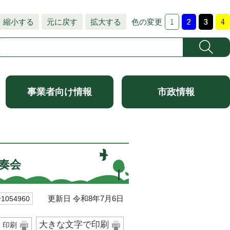
縮小する
元に戻す
拡大する
色の変更
事業者向け情報
市政情報
奏会
更新日 令和8年7月6日
054960
大きな文字で印刷
印刷