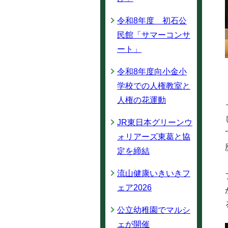
令和8年度 初石公
民館「サマーコンサ
ート」
令和8年度向小金小
学校での人権教室と
人権の花運動
JR東日本グリーンウ
ォリアーズ東葛と協
定を締結
流山健康いきいきフ
ェア2026
公立幼稚園でマルシ
ェが開催