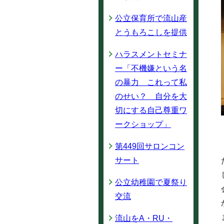
公立保育所で流山産
とうもろこしを提供
ハラスメントセミナ
ー「不機嫌という名
の暴力 これって私
のせい？ 自分を大
切にする自己尊重ワ
ークショップ」
第449回サロンコン
サート
公立幼稚園で夏祭り
交流
流山をA・RU・