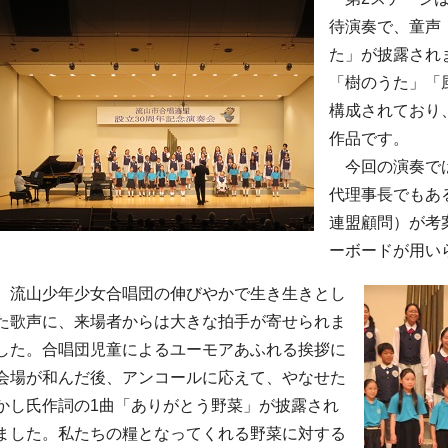
待演奏で、童声
た」が披露され
「樹のうた」「
構成されており
作品です。
今回の演奏では
代理事長でもあ
連盟顧問）が考
ーボードが用い
流山少年少女合唱団の伸びやかで生き生きとし
た歌声に、来場者からは大きな拍手が寄せられま
した。合唱団児童によるユーモアあふれる挨拶に
会場が和んだ後、アンコールに応えて、やなせた
かし氏作詞の1曲「ありがとう野菜」が披露され
ました。私たちの糧となってくれる野菜に対する