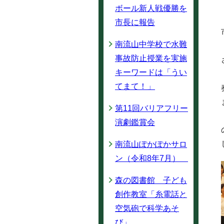
ボール新人戦優勝を
市長に報告
南流山中学校で水難
事故防止授業を実施
キーワードは「うい
てまて！」
第11回バリアフリー
演劇鑑賞会
南流山ぽかぽかサロ
ン（令和8年7月）
森の図書館 子ども
創作教室「糸電話と
空気砲で科学あそ
び」