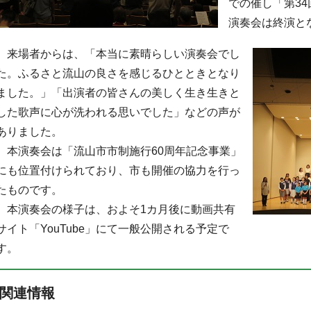
での催し「第3
演奏会は終演と
来場者からは、「本当に素晴らしい演奏会でし
た。ふるさと流山の良さを感じるひとときとなり
ました。」「出演者の皆さんの美しく生き生きと
した歌声に心が洗われる思いでした」などの声が
ありました。
本演奏会は「流山市市制施行60周年記念事業」
にも位置付けられており、市も開催の協力を行っ
たものです。
本演奏会の様子は、およそ1カ月後に動画共有
サイト「YouTube」にて一般公開される予定で
す。
関連情報