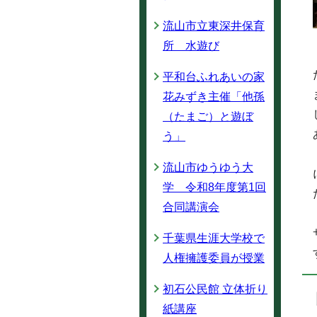
流山市立東深井保育
所 水遊び
平和台ふれあいの家
花みずき主催「他孫
（たまご）と遊ぼ
う」
流山市ゆうゆう大
学 令和8年度第1回
合同講演会
千葉県生涯大学校で
人権擁護委員が授業
初石公民館 立体折り
紙講座