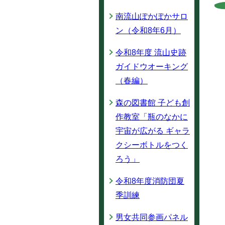
南流山ぽかぽかサロ
ン（令和8年6月）
令和8年度 流山史跡
ガイドウオーキング
（春編）
森の図書館 子ども創
作教室「瓶のなかに
宇宙が広がる ギャラ
クシーボトルをつく
ろう」
令和8年度消防団夏
季訓練
男女共同参画パネル