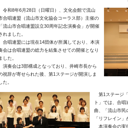
令和8年6月28日（日曜日）、文化会館で流山
市合唱連盟（流山市文化協会コーラス部）主催の
「流山市合唱連盟設立30周年記念演奏会」が開催
されました。
合唱連盟には現在14団体が所属しており、本演
奏会は合唱連盟の総力を結集させての開催となり
ました。
演奏会は3部構成となっており、井崎市長から
の祝辞が寄せられた後、第1ステージが開演しま
した。
第1ステージ「
ト」では、合唱
曲、「流山市民
「リフレイン」
本演奏会の実行