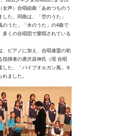
（女声）合唱組曲「あめつちのう
ました。同曲は、「空のうた」
風のうた」「水のうた」の4曲で
、多くの合唱団で愛唱されている
、ピアノに加え、合唱連盟の初
る指揮者の唐沢昌伸氏（現 合唱
案した、「パイプオルガン風」キ
られました。