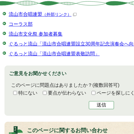
流山市合唱連盟
（外部リンク）
コーラス部
流山市文化祭 参加者募集
ぐるっと流山「流山市合唱連盟設立30周年記念演奏会へ
ぐるっと流山「流山市合唱連盟表敬訪問」
ご意見をお聞かせください
このページに問題点はありましたか？
(複数回答可)
特にない
要点が伝わらない
ページを探しに
送信
このページに関する
お問い合わせ