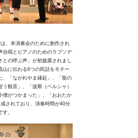
は、本演奏会のために創作され
声合唱とピアノのためのラプソデ
さとの呼ぶ声」が初披露されまし
流山に伝わる6つの民話をモチー
た、「ながれやま縁起」、「龍の
ぼう観音」、「波斯（ペルシャ）
小僧がつかまった」、「おおたか
構成されており、演奏時間が40分
です。