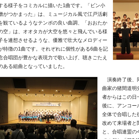
する様子をコミカルに描いた1曲です。「ビン小
僧がつかまった」は、ミュージカル風で江戸活劇
を観ているようなテンポの良い曲調、「おおたか
の空」は、オオタカが大空を悠々と飛んでいる様
子を連想させるような、優雅で壮大なメロディー
が特徴の1曲です。それぞれに個性がある6曲を記
念合唱団が豊かな表現力で歌い上げ、聴きごたえ
のある組曲となっていました。
演奏終了後、同
曲家の猪間道明
者からはこの日
後に、アンコー
全体で合唱した
改めて来場者と
と、合唱連盟の