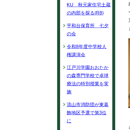
KU 秋元家住宅土蔵
の内部を探る(R8)
平和台保育所 七夕
の会
令和8年度中学校人
権講演会
江戸川学園おおたか
の森専門学校で卓球
療法の特別授業を実
施
流山市消防団が東葛
飾地区予選で第3位
に