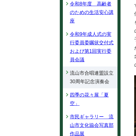
令和8年度 高齢者
のための生活安心講
座
令和9年成人式の実
行委員委嘱状交付式
および第1回実行委
員会議
流山市合唱連盟設立
30周年記念演奏会
四季の花々展「夏
空」
市民ギャラリー 流
山市文化協会写真部
作品展