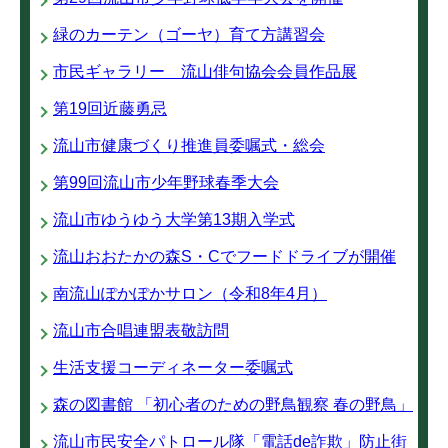
緑のカーテン（ゴーヤ）育て方講習会
市民ギャラリー 流山俳句協会会員作品展
第19回近藤勇忌
流山市健康づくり推進員委嘱式・総会
第99回流山市少年野球春季大会
流山市ゆうゆう大学第13期入学式
流山おおたかの森S・Cでフードドライブが開催
南流山ぽかぽかサロン（令和8年4月）
流山市合唱連盟表敬訪問
生活支援コーディネーター委嘱式
森の図書館 「初心者のための野鳥観察 春の野鳥」
流山市民安全パトロール隊「電話de詐欺」防止街