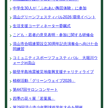
中学生30人が「ふれあい陶芸体験」に参加
流山グリーンフェスティバル2026 環境イベント
生活支援コーディネーター委嘱式
こども・若者の意見表明・参加に関する研修会
流山市合唱連盟設立30周年記念演奏会へ向けた合
同練習
コミュニティスポーツフェスティバル 大堀川ウ
ォークin流山
能登半島地震被災地復興支援チャリティライブ
植樹活動「グリーンウェイブ2026」
第447回サロンコンサート
四季の花々展「若葉風」
第29回流山市少年野球低学年大会を開催