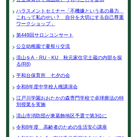
ハラスメントセミナー「不機嫌という名の暴力
これって私のせい？ 自分を大切にする自己尊重
ワークショップ」
第449回サロンコンサート
公立幼稚園で夏祭り交流
流山をA・RU・KU 秋元家住宅土蔵の内部を探
る(R8)
平和台保育所 七夕の会
令和8年度中学校人権講演会
江戸川学園おおたかの森専門学校で卓球療法の特
別授業を実施
流山市消防団が東葛飾地区予選で第3位に
令和8年度 高齢者のための生活安心講座