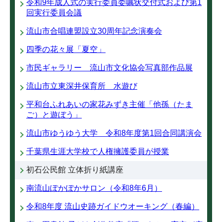
令和9年成人式の実行委員委嘱状交付式および第1
回実行委員会議
流山市合唱連盟設立30周年記念演奏会
四季の花々展「夏空」
市民ギャラリー 流山市文化協会写真部作品展
流山市立東深井保育所 水遊び
平和台ふれあいの家花みずき主催「他孫（たま
ご）と遊ぼう」
流山市ゆうゆう大学 令和8年度第1回合同講演会
千葉県生涯大学校で人権擁護委員が授業
初石公民館 立体折り紙講座
南流山ぽかぽかサロン（令和8年6月）
令和8年度 流山史跡ガイドウオーキング（春編）