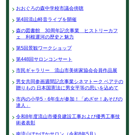
おおぐろの森中学校市議会傍聴
第4回流山軽音ライブを開催
森の図書館 30周年記念事業 ヒストリーカフ
ェ 利根運河の歴史と魅力
第5回景観ワークショップ
第448回サロンコンサート
市民ギャラリー 流山市美術家協会会員作品展
男女共同参画週間記念事業シネマトーク ベアテの
贈りもの 日本国憲法に男女平等の思いを込めて
市内の小学5・6年生が参加！「めざせ！あそびの
達人」
令和8年度流山市優良建設工事および優秀工事技
術者表彰
南流山ぽかぽかサロン（令和8年5月）