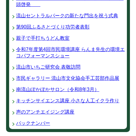
頭啓発
流山セントラルパークの新たな門出を祝う式典
第90回ふるさとづくり功労者表彰
親子で手打ちうどん教室
令和7年度第4回市民環境講座 らんま先生の環境エ
コパフォーマンスショー
流山市いちご研究会 表敬訪問
市民ギャラリー 流山市文化協会手工芸部作品展
南流山ぽかぽかサロン（令和8年3月）
キッチンサイエンス講座 小さな人工イクラ作り
声のアンチエイジング講座
バックナンバー