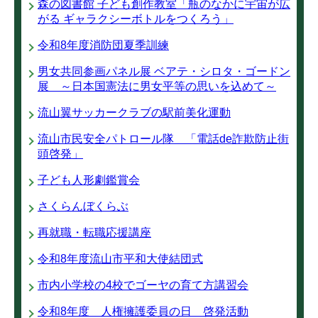
森の図書館 子ども創作教室「瓶のなかに宇宙が広
がる ギャラクシーボトルをつくろう」
令和8年度消防団夏季訓練
男女共同参画パネル展 ベアテ・シロタ・ゴードン
展 ～日本国憲法に男女平等の思いを込めて～
流山翼サッカークラブの駅前美化運動
流山市民安全パトロール隊 「電話de詐欺防止街
頭啓発」
子ども人形劇鑑賞会
さくらんぼくらぶ
再就職・転職応援講座
令和8年度流山市平和大使結団式
市内小学校の4校でゴーヤの育て方講習会
令和8年度 人権擁護委員の日 啓発活動