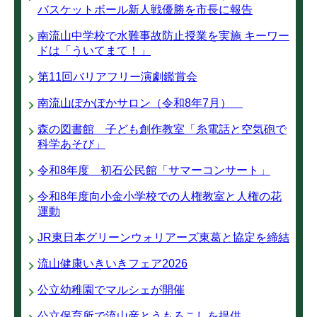
バスケットボール新人戦優勝を市長に報告
南流山中学校で水難事故防止授業を実施 キーワー
ドは「ういてまて！」
第11回バリアフリー演劇鑑賞会
南流山ぽかぽかサロン（令和8年7月）
森の図書館 子ども創作教室「糸電話と空気砲で
科学あそび」
令和8年度 初石公民館「サマーコンサート」
令和8年度向小金小学校での人権教室と人権の花
運動
JR東日本グリーンウォリアーズ東葛と協定を締結
流山健康いきいきフェア2026
公立幼稚園でマルシェが開催
公立保育所で流山産とうもろこしを提供