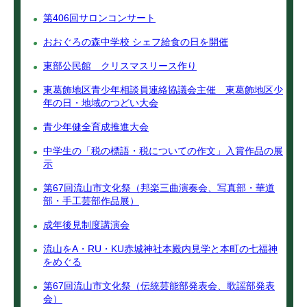
第406回サロンコンサート
おおぐろの森中学校 シェフ給食の日を開催
東部公民館 クリスマスリース作り
東葛飾地区青少年相談員連絡協議会主催 東葛飾地区少
年の日・地域のつどい大会
青少年健全育成推進大会
中学生の「税の標語・税についての作文」入賞作品の展
示
第67回流山市文化祭（邦楽三曲演奏会、写真部・華道
部・手工芸部作品展）
成年後見制度講演会
流山をA・RU・KU赤城神社本殿内見学と本町の七福神
をめぐる
第67回流山市文化祭（伝統芸能部発表会、歌謡部発表
会）