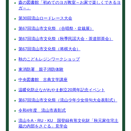
森の図書館「初めてのヨガ教室～お家で楽しくできるヨ
ガ～」
第30回流山ロードレース大会
第67回流山市文化祭 （合唱祭・盆栽展）
第67回流山市文化祭（秋季民謡大会・茶道部茶会）
第67回流山市文化祭（将棋大会）
秋のこどもレジンワークショップ
東消防署 親子消防体験
中央図書館 古典文学講座
温暖化防止ながれやま創立20周年記念イベント
第67回流山市文化祭（流山少年少女俳句大会表彰式）
令和4年度 流山市表彰式
流山をA・RU・KU 国登録有形文化財「秋元家住宅土
蔵の内部をさぐる」見学会