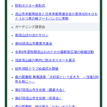
防犯ポスター表彰式
流山市米穀商組合と日本米穀商連合会が新米420キロを
とうかつ草の根フードバンクに寄附
ガーデニング講習会
南流山ぽかぽかサロン
第55回流山市農業共進会
令和4年度秋期流山おおたかの森駅前広場の植栽活動
流鉄流山線の車内に防火ポスターを展示
幼年消防クラブ結成式を開催
森の図書館 教養講座「大杉栄という生き方 ～没後100
年を前に～」
第67回流山市文化祭（囲碁大会）
第67回流山市文化祭（煎茶会）
森の図書館 特設展示「かわいそうな本」