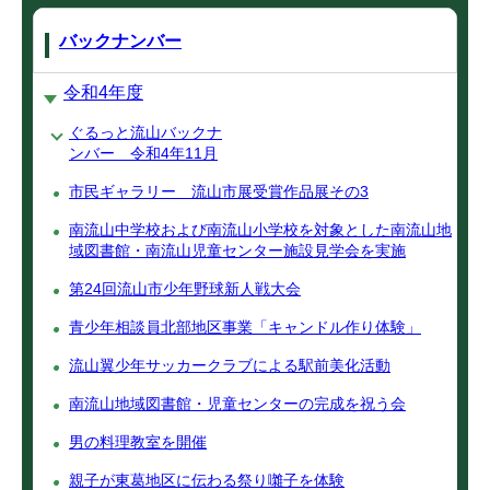
バックナンバー
令和4年度
ぐるっと流山バックナ
ンバー 令和4年11月
市民ギャラリー 流山市展受賞作品展その3
南流山中学校および南流山小学校を対象とした南流山地
域図書館・南流山児童センター施設見学会を実施
第24回流山市少年野球新人戦大会
青少年相談員北部地区事業「キャンドル作り体験」
流山翼少年サッカークラブによる駅前美化活動
南流山地域図書館・児童センターの完成を祝う会
男の料理教室を開催
親子が東葛地区に伝わる祭り囃子を体験