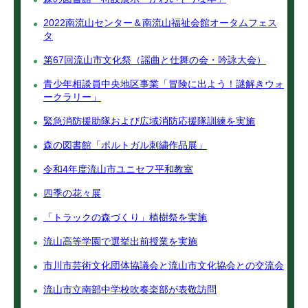
2022南流山センター＆南流山福祉会館オータムフェス
タ
第67回流山市文化祭（謡曲と仕舞の会・吟詠大会）
青少年相談員中央地区事業「冒険に出よう！謎解きウォ
ークラリー」
緊急消防援助隊および広域消防応援隊訓練を実施
森の図書館「ポルトガル刺繍作品展」
令和4年度流山市ユニセフ平和教室
四季の花々展
「トラックの森づくり」植樹祭を実施
流山高等学園で選挙出前授業を実施
市川市芸術文化団体協議会と流山市文化協会との交流会
流山市立南部中学校吹奏楽部が表敬訪問