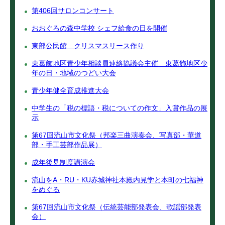
第406回サロンコンサート
おおぐろの森中学校 シェフ給食の日を開催
東部公民館 クリスマスリース作り
東葛飾地区青少年相談員連絡協議会主催 東葛飾地区少
年の日・地域のつどい大会
青少年健全育成推進大会
中学生の「税の標語・税についての作文」入賞作品の展
示
第67回流山市文化祭（邦楽三曲演奏会、写真部・華道
部・手工芸部作品展）
成年後見制度講演会
流山をA・RU・KU赤城神社本殿内見学と本町の七福神
をめぐる
第67回流山市文化祭（伝統芸能部発表会、歌謡部発表
会）