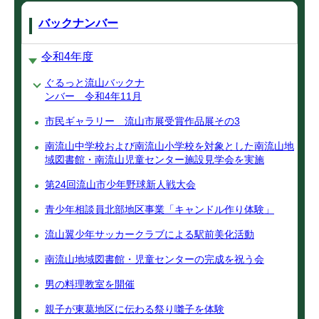
バックナンバー
令和4年度
ぐるっと流山バックナ
ンバー 令和4年11月
市民ギャラリー 流山市展受賞作品展その3
南流山中学校および南流山小学校を対象とした南流山地
域図書館・南流山児童センター施設見学会を実施
第24回流山市少年野球新人戦大会
青少年相談員北部地区事業「キャンドル作り体験」
流山翼少年サッカークラブによる駅前美化活動
南流山地域図書館・児童センターの完成を祝う会
男の料理教室を開催
親子が東葛地区に伝わる祭り囃子を体験