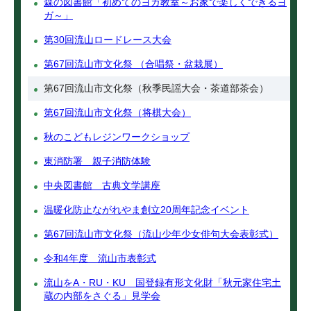
森の図書館「初めてのヨガ教室～お家で楽しくできるヨ
ガ～」
第30回流山ロードレース大会
第67回流山市文化祭 （合唱祭・盆栽展）
第67回流山市文化祭（秋季民謡大会・茶道部茶会）
第67回流山市文化祭（将棋大会）
秋のこどもレジンワークショップ
東消防署 親子消防体験
中央図書館 古典文学講座
温暖化防止ながれやま創立20周年記念イベント
第67回流山市文化祭（流山少年少女俳句大会表彰式）
令和4年度 流山市表彰式
流山をA・RU・KU 国登録有形文化財「秋元家住宅土
蔵の内部をさぐる」見学会