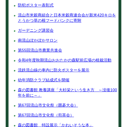
防犯ポスター表彰式
流山市米穀商組合と日本米穀商連合会が新米420キロを
とうかつ草の根フードバンクに寄附
ガーデニング講習会
南流山ぽかぽかサロン
第55回流山市農業共進会
令和4年度秋期流山おおたかの森駅前広場の植栽活動
流鉄流山線の車内に防火ポスターを展示
幼年消防クラブ結成式を開催
森の図書館 教養講座「大杉栄という生き方 ～没後100
年を前に～」
第67回流山市文化祭（囲碁大会）
第67回流山市文化祭（煎茶会）
森の図書館 特設展示「かわいそうな本」