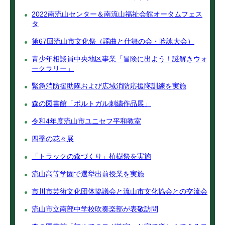
2022南流山センター＆南流山福祉会館オータムフェス
タ
第67回流山市文化祭（謡曲と仕舞の会・吟詠大会）
青少年相談員中央地区事業「冒険に出よう！謎解きウォ
ークラリー」
緊急消防援助隊および広域消防応援隊訓練を実施
森の図書館「ポルトガル刺繍作品展」
令和4年度流山市ユニセフ平和教室
四季の花々展
「トラックの森づくり」植樹祭を実施
流山高等学園で選挙出前授業を実施
市川市芸術文化団体協議会と流山市文化協会との交流会
流山市立南部中学校吹奏楽部が表敬訪問