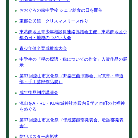
おおぐろの森中学校 シェフ給食の日を開催
東部公民館 クリスマスリース作り
東葛飾地区青少年相談員連絡協議会主催 東葛飾地区少
年の日・地域のつどい大会
青少年健全育成推進大会
中学生の「税の標語・税についての作文」入賞作品の展
示
第67回流山市文化祭（邦楽三曲演奏会、写真部・華道
部・手工芸部作品展）
成年後見制度講演会
流山をA・RU・KU赤城神社本殿内見学と本町の七福神
をめぐる
第67回流山市文化祭（伝統芸能部発表会、歌謡部発表
会）
防犯ポスター表彰式