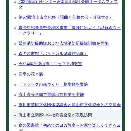
2022南流山センター＆南流山福祉会館オータムフェス
タ
第67回流山市文化祭（謡曲と仕舞の会・吟詠大会）
青少年相談員中央地区事業「冒険に出よう！謎解きウォ
ークラリー」
緊急消防援助隊および広域消防応援隊訓練を実施
森の図書館「ポルトガル刺繍作品展」
令和4年度流山市ユニセフ平和教室
四季の花々展
「トラックの森づくり」植樹祭を実施
流山高等学園で選挙出前授業を実施
市川市芸術文化団体協議会と流山市文化協会との交流会
流山市立南部中学校吹奏楽部が表敬訪問
森の図書館「初めてのヨガ教室～お家で楽しくできるヨ
ガ～」