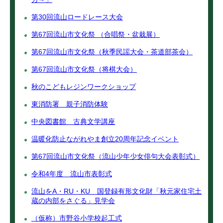
第30回流山ロードレース大会
第67回流山市文化祭 （合唱祭・盆栽展）
第67回流山市文化祭（秋季民謡大会・茶道部茶会）
第67回流山市文化祭（将棋大会）
秋のこどもレジンワークショップ
東消防署 親子消防体験
中央図書館 古典文学講座
温暖化防止ながれやま創立20周年記念イベント
第67回流山市文化祭（流山少年少女俳句大会表彰式）
令和4年度 流山市表彰式
流山をA・RU・KU 国登録有形文化財「秋元家住宅土
蔵の内部をさぐる」見学会
（仮称）市野谷小学校起工式