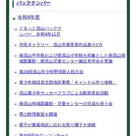
バックナンバー
令和4年度
ぐるっと流山バックナ
ンバー 令和4年11月
市民ギャラリー 流山市展受賞作品展その3
南流山中学校および南流山小学校を対象とした南流山地
域図書館・南流山児童センター施設見学会を実施
第24回流山市少年野球新人戦大会
青少年相談員北部地区事業「キャンドル作り体験」
流山翼少年サッカークラブによる駅前美化活動
南流山地域図書館・児童センターの完成を祝う会
男の料理教室を開催
親子が東葛地区に伝わる祭り囃子を体験
第406回サロンコンサート