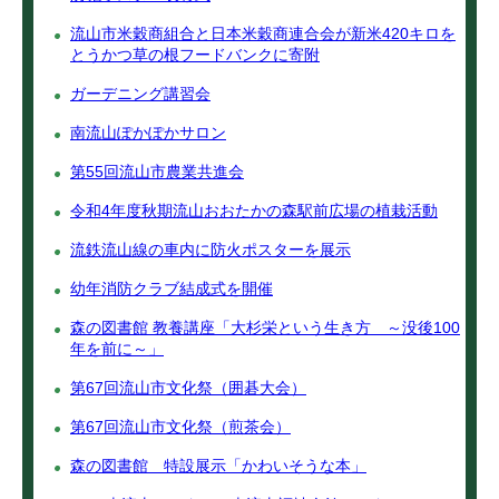
流山市米穀商組合と日本米穀商連合会が新米420キロを
とうかつ草の根フードバンクに寄附
ガーデニング講習会
南流山ぽかぽかサロン
第55回流山市農業共進会
令和4年度秋期流山おおたかの森駅前広場の植栽活動
流鉄流山線の車内に防火ポスターを展示
幼年消防クラブ結成式を開催
森の図書館 教養講座「大杉栄という生き方 ～没後100
年を前に～」
第67回流山市文化祭（囲碁大会）
第67回流山市文化祭（煎茶会）
森の図書館 特設展示「かわいそうな本」