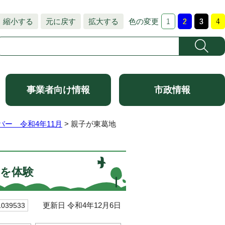
縮小する
元に戻す
拡大する
色の変更
事業者向け情報
市政情報
ー 令和4年11月
> 親子が東葛地
を体験
更新日 令和4年12月6日
39533