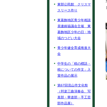
東部公民館 クリスマ
スリース作り
東葛飾地区青少年相談
員連絡協議会主催 東
葛飾地区少年の日・地
域のつどい大会
青少年健全育成推進大
会
中学生の「税の標語・
税についての作文」入
賞作品の展示
第67回流山市文化祭
（邦楽三曲演奏会、写
真部・華道部・手工芸
部作品展）