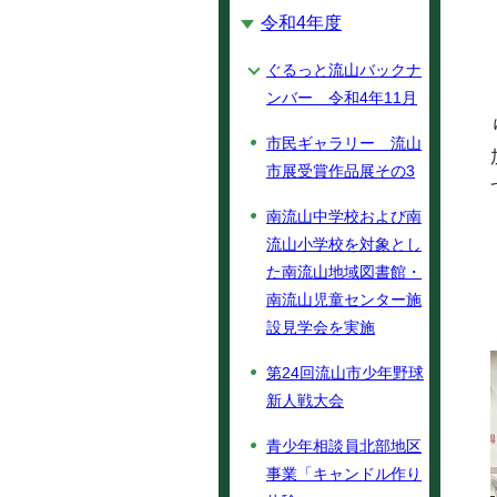
令和4年度
ぐるっと流山バックナ
ンバー 令和4年11月
市民ギャラリー 流山
市展受賞作品展その3
南流山中学校および南
流山小学校を対象とし
た南流山地域図書館・
南流山児童センター施
設見学会を実施
第24回流山市少年野球
新人戦大会
青少年相談員北部地区
事業「キャンドル作り