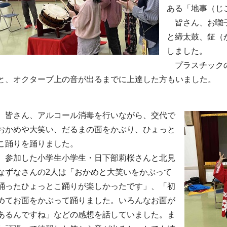
ある「地事（じ
皆さん、お囃子
と締太鼓、鉦（
しました。
プラスチックの
と、オクターブ上の音が出るまでに上達した方もいました。
皆さん、アルコール消毒を行いながら、交代で
おかめや大笑い、だるまの面をかぶり、ひょっと
こ踊りを踊りました。
参加した小学生小学生・日下部莉桜さんと北見
なずなさんの2人は「おかめと大笑いをかぶって
踊ったひょっとこ踊りが楽しかったです」、「初
めてお面をかぶって踊りました。いろんなお面が
あるんですね」などの感想を話していました。ま