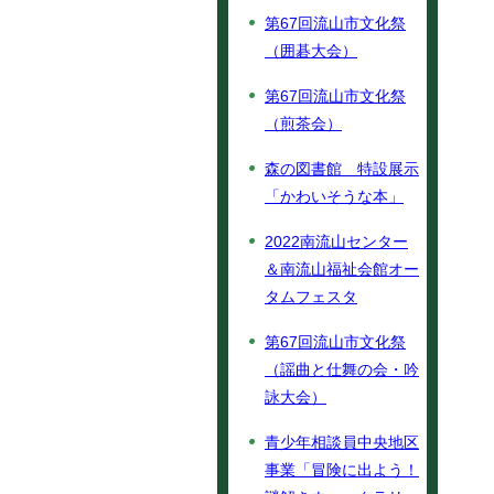
第67回流山市文化祭
（囲碁大会）
第67回流山市文化祭
（煎茶会）
森の図書館 特設展示
「かわいそうな本」
2022南流山センター
＆南流山福祉会館オー
タムフェスタ
第67回流山市文化祭
（謡曲と仕舞の会・吟
詠大会）
青少年相談員中央地区
事業「冒険に出よう！