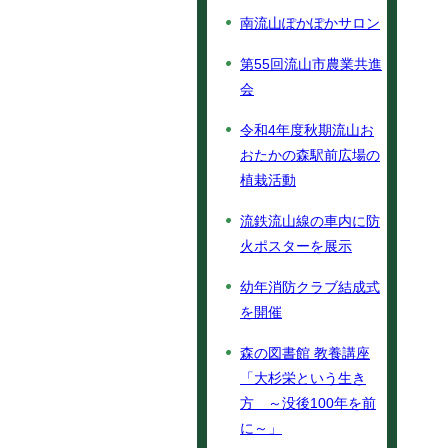
南流山ぽかぽかサロン
第55回流山市農業共進
会
令和4年度秋期流山お
おたかの森駅前広場の
植栽活動
流鉄流山線の車内に防
火ポスターを展示
幼年消防クラブ結成式
を開催
森の図書館 教養講座
「大杉栄という生き
方 ～没後100年を前
に～」