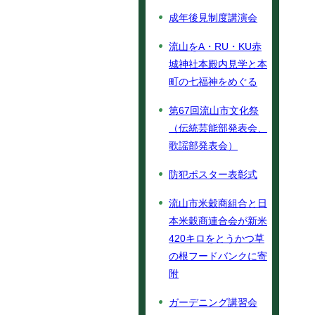
成年後見制度講演会
流山をA・RU・KU赤
城神社本殿内見学と本
町の七福神をめぐる
第67回流山市文化祭
（伝統芸能部発表会、
歌謡部発表会）
防犯ポスター表彰式
流山市米穀商組合と日
本米穀商連合会が新米
420キロをとうかつ草
の根フードバンクに寄
附
ガーデニング講習会