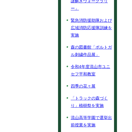
謎解きウォークラリ
ー」
緊急消防援助隊および
広域消防応援隊訓練を
実施
森の図書館「ポルトガ
ル刺繍作品展」
令和4年度流山市ユニ
セフ平和教室
四季の花々展
「トラックの森づく
り」植樹祭を実施
流山高等学園で選挙出
前授業を実施