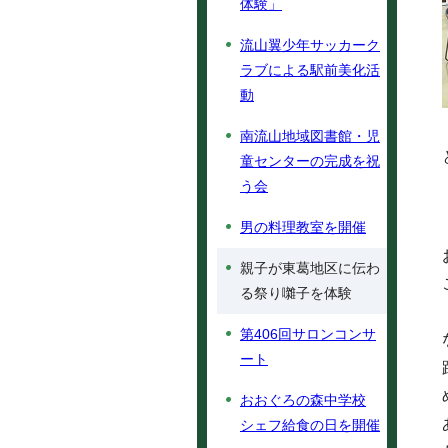
体験」
流山翼少年サッカーク
ラブによる駅前美化活
動
南流山地域図書館・児
童センターの完成を祝
う会
男の料理教室を開催
親子が東葛地区に伝わ
る祭り囃子を体験
第406回サロンコンサ
ート
おおぐろの森中学校
シェフ給食の日を開催