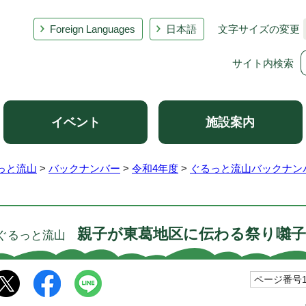
Foreign Languages
日本語
文字サイズの変更
サイト内検索
イベント
施設案内
っと流山
>
バックナンバー
>
令和4年度
>
ぐるっと流山バックナンバ
親子が東葛地区に伝わる祭り囃子
ぐるっと流山
ページ番号10