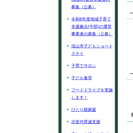
募集（公募）
令和8年度地域子育て
支援拠点(中部)の運営
事業者の募集（公募）
流山市子どもショート
ステイ
子育てサロン
子ども食堂
フードドライブを実施
します！
ひとり親家庭
次世代育成支援