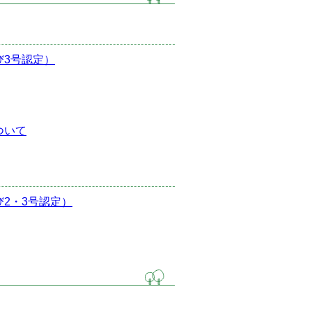
び3号認定）
ついて
2・3号認定）