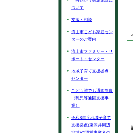
一時預かり実施施設に
ついて
支援・相談
流山市こども家庭セン
ターのご案内
流山市ファミリー・サ
ポート・センター
地域子育て支援拠点・
センター
こども誰でも通園制度
（乳児等通園支援事
業）
令和8年度地域子育て
支援拠点(東深井周辺
地域)の運営事業者の