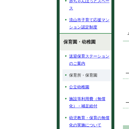
赤ちゃんほっとスペー
ス
流山市子育て応援マン
ション認定制度
保育園・幼稚園
送迎保育ステーション
のご案内
保育所・保育園
公立幼稚園
施設等利用費（無償
化）・補足給付
幼児教育・保育の無償
化の実施について