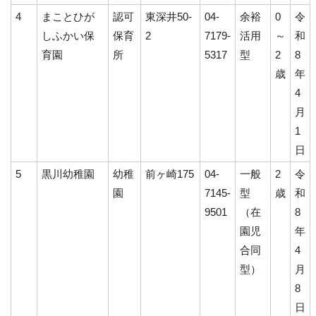
4
まことひが
認可
東深井50-
04-
余裕
0
令
しふかい保
保育
2
7179-
活用
～
和
育園
所
5317
型
2
8
歳
年
4
月
1
日
5
黒川幼稚園
幼稚
前ヶ崎175
04-
一般
2
令
園
7145-
型
歳
和
9501
（在
8
園児
年
合同
4
型）
月
8
日