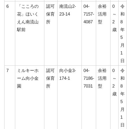
6
「こころの
認可
南流山2-
04-
余裕
0
令
花」ほいく
保育
23-14
7157-
活用
～
和
えん南流山
所
4087
型
2
8
駅前
歳
年
5
月
1
日
7
ミルキーホ
認可
向小金3-
04-
余裕
0
令
ーム向小金
保育
174-1
7186-
活用
～
和
園
所
7031
型
2
8
歳
年
5
月
1
日