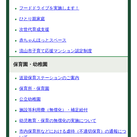
フードドライブを実施します！
ひとり親家庭
次世代育成支援
赤ちゃんほっとスペース
流山市子育て応援マンション認定制度
保育園・幼稚園
送迎保育ステーションのご案内
保育所・保育園
公立幼稚園
施設等利用費（無償化）・補足給付
幼児教育・保育の無償化の実施について
市内保育所などにおける虐待（不適切保育）の通報につ
いて