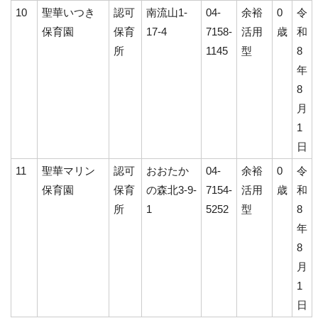
10
聖華いつき
認可
南流山1-
04-
余裕
0
令
保育園
保育
17-4
7158-
活用
歳
和
所
1145
型
8
年
8
月
1
日
11
聖華マリン
認可
おおたか
04-
余裕
0
令
保育園
保育
の森北3-9-
7154-
活用
歳
和
所
1
5252
型
8
年
8
月
1
日