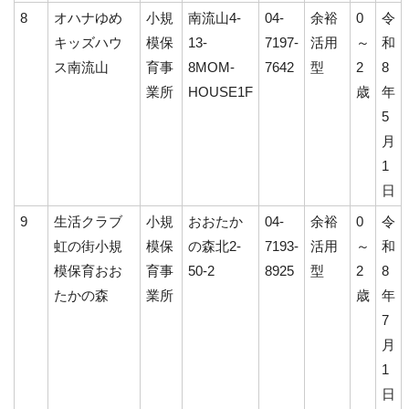
8
オハナゆめ
小規
南流山4-
04-
余裕
0
令
キッズハウ
模保
13-
7197-
活用
～
和
ス南流山
育事
8MOM-
7642
型
2
8
業所
HOUSE1F
歳
年
5
月
1
日
9
生活クラブ
小規
おおたか
04-
余裕
0
令
虹の街小規
模保
の森北2-
7193-
活用
～
和
模保育おお
育事
50-2
8925
型
2
8
たかの森
業所
歳
年
7
月
1
日