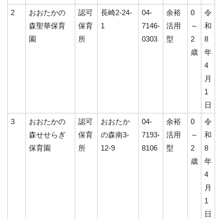
2
おおたかの
認可
長崎2-24-
04-
余裕
0
令
森聖華保育
保育
1
7146-
活用
～
和
園
所
0303
型
2
8
歳
年
4
月
1
日
3
おおたかの
認可
おおたか
04-
余裕
0
令
森せせらぎ
保育
の森南3-
7193-
活用
～
和
保育園
所
12-9
8106
型
2
8
歳
年
4
月
1
日