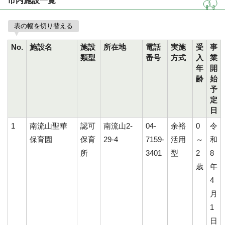
市内施設一覧
表の幅を切り替える
No.
施設名
施設
所在地
電話
実施
受
事
類型
番号
方式
入
業
年
開
齢
始
予
定
日
1
南流山聖華
認可
南流山2-
04-
余裕
0
令
保育園
保育
29-4
7159-
活用
～
和
所
3401
型
2
8
歳
年
4
月
1
日