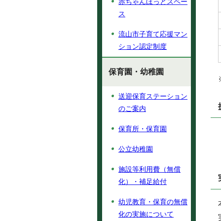
赤ちゃんほっとスペー
ス
流山市子育て応援マン
ション認定制度
保育園・幼稚園
送迎保育ステーション
のご案内
保育所・保育園
公立幼稚園
施設等利用費（無償
化）・補足給付
幼児教育・保育の無償
化の実施について