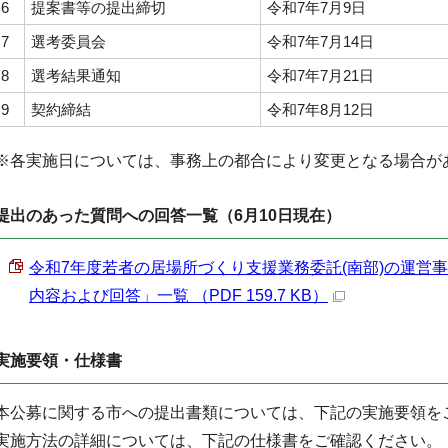
6
提案書等の提出締切
令和7年7月9日
7
選考委員会
令和7年7月14日
8
選考結果通知
令和7年7月21日
9
契約締結
令和7年8月12日
※各実施日については、事務上の都合により変更となる場合が
提出のあった質問への回答一覧（6月10日現在）
令和7年度若者の居場所づくり支援業務委託(南部)の運営事
内容および回答」一覧 （PDF 159.7 KB）
実施要領・仕様書
本公募に関する市への提出書類については、下記の実施要領を
実施方法の詳細については、下記の仕様書をご確認ください。