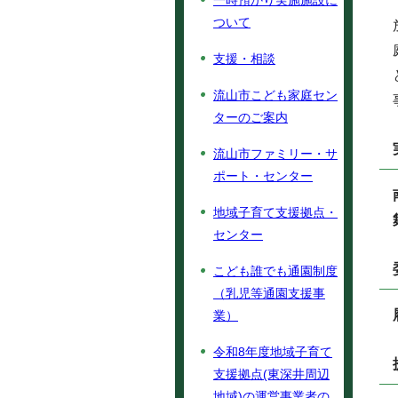
一時預かり実施施設に
ついて
支援・相談
流山市こども家庭セン
ターのご案内
流山市ファミリー・サ
ポート・センター
地域子育て支援拠点・
センター
こども誰でも通園制度
（乳児等通園支援事
業）
令和8年度地域子育て
支援拠点(東深井周辺
地域)の運営事業者の