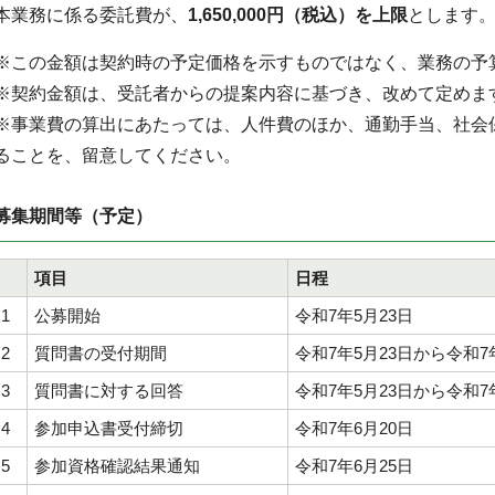
本業務に係る委託費が、
1,650,000円（税込）を上限
とします
※この金額は契約時の予定価格を示すものではなく、業務の予
※契約金額は、受託者からの提案内容に基づき、改めて定めま
※事業費の算出にあたっては、人件費のほか、通勤手当、社会
ることを、留意してください。
募集期間等（予定）
項目
日程
1
公募開始
令和7年5月23日
2
質問書の受付期間
令和7年5月23日から令和7
3
質問書に対する回答
令和7年5月23日から令和7
4
参加申込書受付締切
令和7年6月20日
5
参加資格確認結果通知
令和7年6月25日