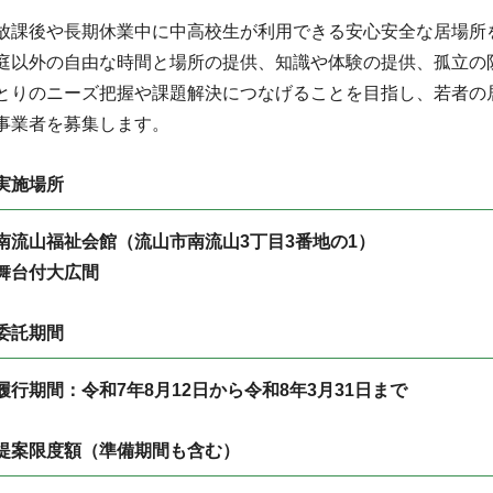
放課後や長期休業中に中高校生が利用できる安心安全な居場所
庭以外の自由な時間と場所の提供、知識や体験の提供、孤立の
とりのニーズ把握や課題解決につなげることを目指し、若者の
事業者を募集します。
実施場所
南流山福祉会館（流山市南流山3丁目3番地の1）
舞台付大広間
委託期間
履行期間：令和7年8月12日から令和8年3月31日まで
提案限度額（準備期間も含む）