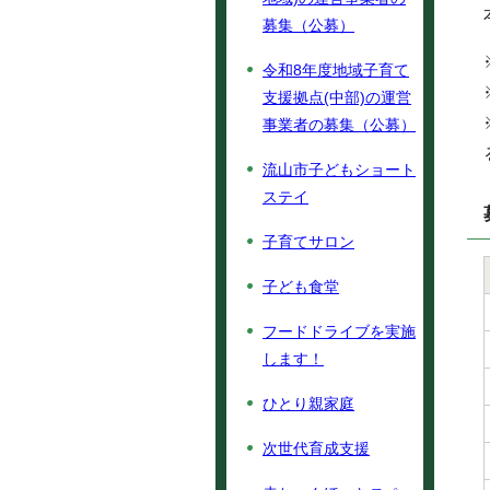
募集（公募）
令和8年度地域子育て
支援拠点(中部)の運営
事業者の募集（公募）
流山市子どもショート
ステイ
子育てサロン
子ども食堂
フードドライブを実施
します！
ひとり親家庭
次世代育成支援