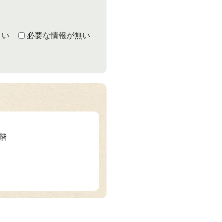
くい
必要な情報が無い
2階