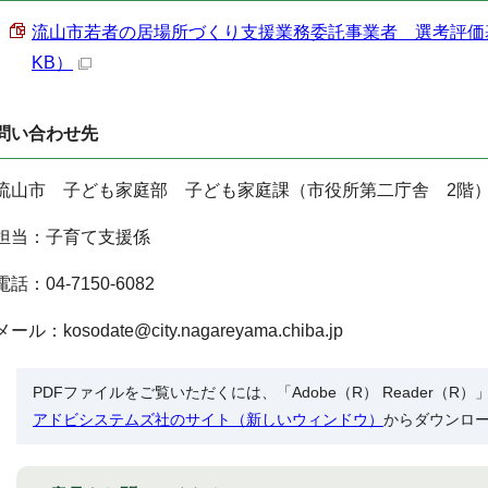
流山市若者の居場所づくり支援業務委託事業者 選考評価基準表
KB）
問い合わせ先
流山市 子ども家庭部 子ども家庭課（市役所第二庁舎 2階
担当：子育て支援係
電話：04-7150-6082
メール：kosodate@city.nagareyama.chiba.jp
PDFファイルをご覧いただくには、「Adobe（R） Reader（
アドビシステムズ社のサイト（新しいウィンドウ）
からダウンロ