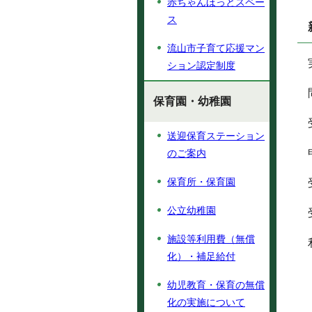
赤ちゃんほっとスペー
ス
流山市子育て応援マン
ション認定制度
保育園・幼稚園
送迎保育ステーション
のご案内
保育所・保育園
公立幼稚園
施設等利用費（無償
化）・補足給付
幼児教育・保育の無償
化の実施について