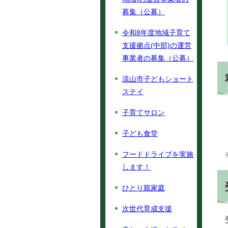
募集（公募）
令和8年度地域子育て
支援拠点(中部)の運営
事業者の募集（公募）
流山市子どもショート
ステイ
子育てサロン
子ども食堂
フードドライブを実施
します！
ひとり親家庭
次世代育成支援