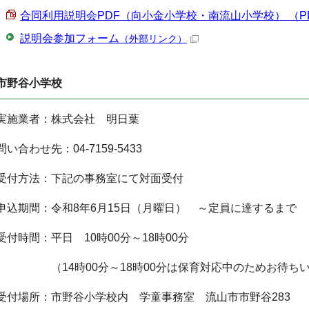
合同利用説明会PDF（向小金小学校・南流山小学校） （PDF 
説明会参加フォーム
（外部リンク）
市野谷小学校
実施業者：株式会社 明日葉
問い合わせ先：04-7159-5433
受付方法：下記の事務室にて対面受付
申込期間：令和8年6月15日（月曜日） ～定員に達するまで
受付時間：平日 10時00分～18時00分
（14時00分～18時00分は保育対応中のためお待ちい
受付場所：市野谷小学校内 学童事務室 流山市市野谷283