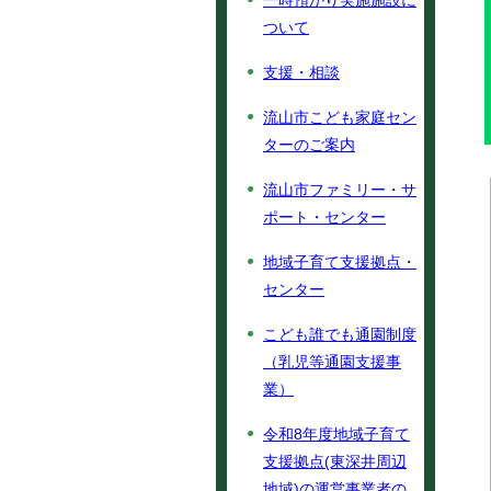
一時預かり実施施設に
ついて
支援・相談
流山市こども家庭セン
ターのご案内
流山市ファミリー・サ
ポート・センター
地域子育て支援拠点・
センター
こども誰でも通園制度
（乳児等通園支援事
業）
令和8年度地域子育て
支援拠点(東深井周辺
地域)の運営事業者の