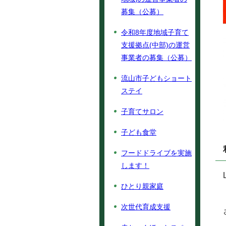
募集（公募）
令和8年度地域子育て
支援拠点(中部)の運営
事業者の募集（公募）
流山市子どもショート
ステイ
子育てサロン
子ども食堂
フードドライブを実施
します！
ひとり親家庭
次世代育成支援