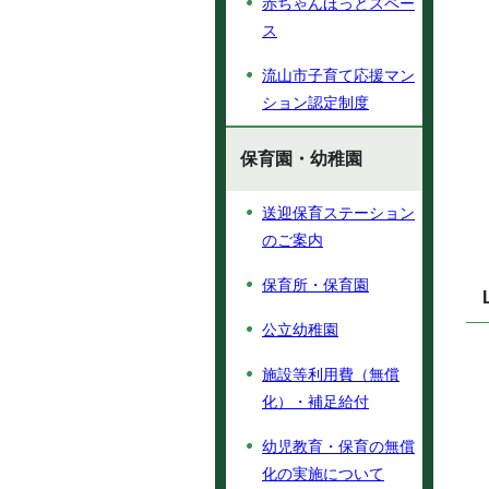
赤ちゃんほっとスペー
ス
流山市子育て応援マン
ション認定制度
保育園・幼稚園
送迎保育ステーション
のご案内
保育所・保育園
公立幼稚園
施設等利用費（無償
化）・補足給付
幼児教育・保育の無償
化の実施について