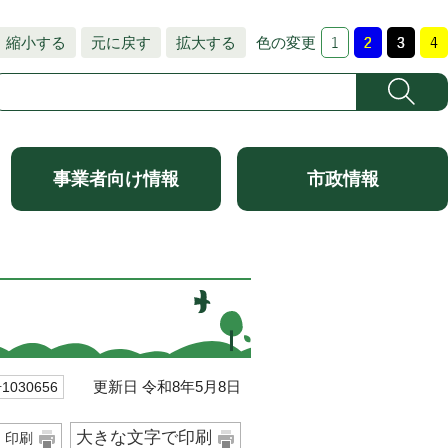
縮小する
元に戻す
拡大する
色の変更
事業者向け情報
市政情報
更新日 令和8年5月8日
030656
大きな文字で印刷
印刷