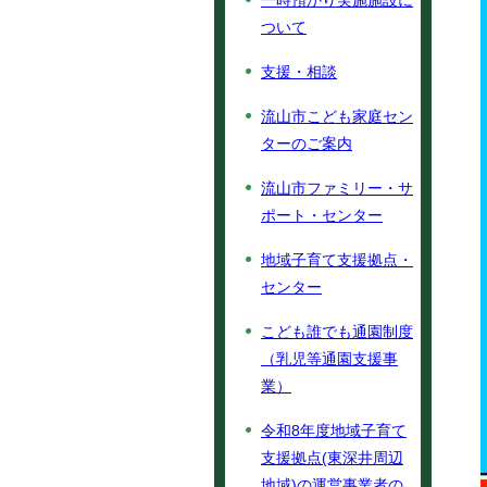
一時預かり実施施設に
ついて
支援・相談
流山市こども家庭セン
ターのご案内
流山市ファミリー・サ
ポート・センター
地域子育て支援拠点・
センター
こども誰でも通園制度
（乳児等通園支援事
業）
令和8年度地域子育て
支援拠点(東深井周辺
地域)の運営事業者の