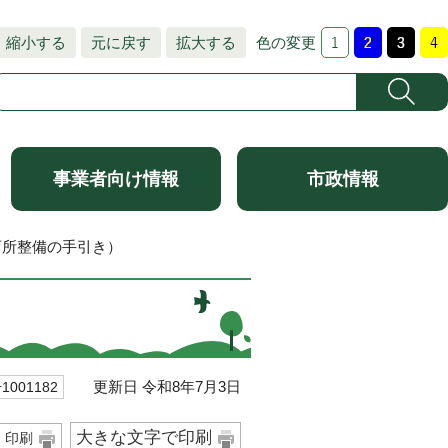
縮小する
元に戻す
拡大する
色の変更
事業者向け情報
市政情報
育所整備の手引き）
）
更新日 令和8年7月3日
001182
大きな文字で印刷
印刷