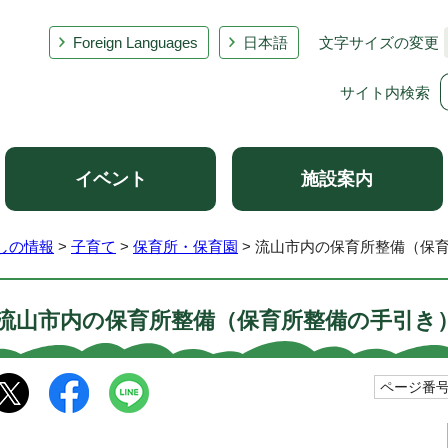
Foreign Languages
日本語
文字サイズの変更
サイト内検索
イベント
施設案内
しの情報
>
子育て
>
保育所・保育園
> 流山市内の保育所整備（保
流山市内の保育所整備（保育所整備の手引き
ページ番号1