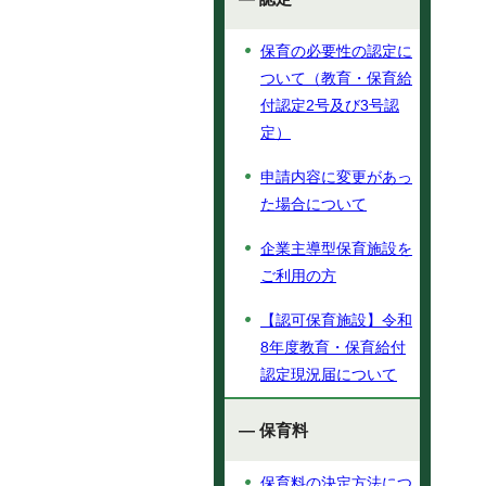
保育の必要性の認定に
ついて（教育・保育給
付認定2号及び3号認
定）
申請内容に変更があっ
た場合について
企業主導型保育施設を
ご利用の方
【認可保育施設】令和
8年度教育・保育給付
認定現況届について
— 保育料
保育料の決定方法につ