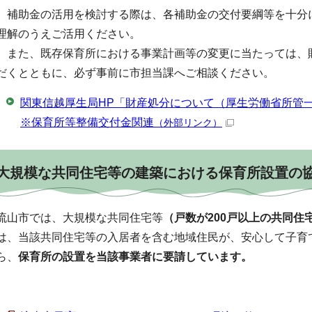
補助金の活用を検討する際は、各補助金の交付要綱等を十分
理解のうえご活用ください。
また、既存保育所における事業計画等の変更に当たっては、
だくとともに、必ず事前に市担当課へご相談ください。
関東信越厚生局HP「財産処分について（厚生労働省所管
※保育所等整備交付金関連
（外部リンク）
大規模な共同住宅等の建築における保育所設置の
流山市では、大規模な共同住宅等
（戸数が200戸以上の共同住
は、当該共同住宅等の入居者を含む地域住民が、安心して子育
ら、
保育所の設置を当該事業者に要請しています。