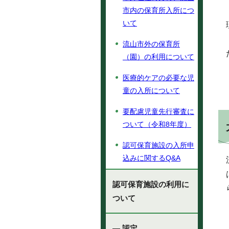
市内の保育所入所につ
いて
流山市外の保育所
（園）の利用について
医療的ケアの必要な児
童の入所について
要配慮児童先行審査に
ついて（令和8年度）
認可保育施設の入所申
込みに関するQ&A
認可保育施設の利用に
ついて
— 認定