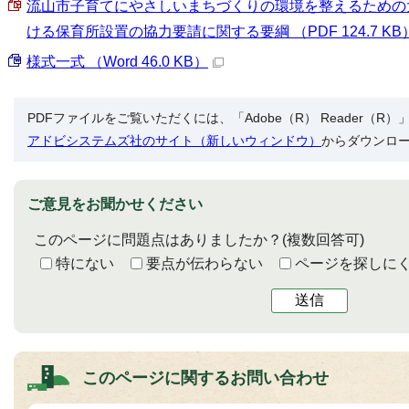
流山市子育てにやさしいまちづくりの環境を整えるための
ける保育所設置の協力要請に関する要綱 （PDF 124.7 KB
様式一式 （Word 46.0 KB）
PDFファイルをご覧いただくには、「Adobe（R） Reader（
アドビシステムズ社のサイト（新しいウィンドウ）
からダウンロ
ご意見をお聞かせください
このページに問題点はありましたか？
(複数回答可)
特にない
要点が伝わらない
ページを探しに
送信
このページに関する
お問い合わせ