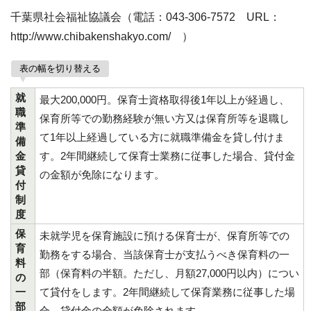
千葉県社会福祉協議会（電話：043-306-7572 URL：
http://www.chibakenshakyo.com/ ）
表の幅を切り替える
就
最大200,000円。保育士資格取得後1年以上が経過し、
職
保育所等での勤務経験が無い方又は保育所等を退職し
準
て1年以上経過している方に就職準備金を貸し付けま
備
金
す。2年間継続して保育士業務に従事した場合、貸付金
貸
の金額が免除になります。
付
制
度
保
未就学児を保育施設に預ける保育士が、保育所等での
育
勤務をする場合、当該保育士が支払うべき保育料の一
料
部（保育料の半額。ただし、月額27,000円以内）につい
の
一
て貸付をします。2年間継続して保育業務に従事した場
部
合、貸付金の全額が免除されます。