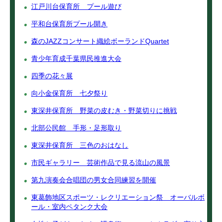
江戸川台保育所 プール遊び
平和台保育所プール開き
森のJAZZコンサート織絵ボーランドQuartet
青少年育成千葉県民推進大会
四季の花々展
向小金保育所 七夕祭り
東深井保育所 野菜の皮むき・野菜切りに挑戦
北部公民館 手形・足形取り
東深井保育所 三色のおはなし
市民ギャラリー 芸術作品で見る流山の風景
第九演奏会合唱団の男女合同練習を開催
東葛飾地区スポーツ・レクリエーション祭 オーバルボ
ール・室内ペタンク大会