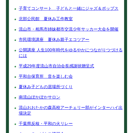
子育てコンサート 子どもと一緒にジャズ＆ポップス
北部公民館 夏休み工作教室
流山市・相馬市姉妹都市交流少年サッカー大会を開催
市民環境講座 夏休み親子エコツアー
公開講座 人生100年時代をゆるやかにつながりつづける
には
平成29年度流山市自治会長感謝状贈呈式
平和台保育所 音を楽しむ会
夏休み子どもの居場所づくり
南流山ぽかぽかサロン
流山おおたかの森高校アーチェリー部がインターハイ出
場決定
千葉県反核・平和の火リレー