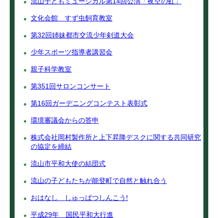
流山子どもミュージカル第14回公演「夜空の虹」
文化会館 すず虫飼育教室
第32回姉妹都市交流少年剣道大会
少年スポーツ指導者講習会
親子科学教室
第351回サロンコンサート
第16回ガーデニングコンテスト表彰式
環境審議会からの答申
株式会社岡村製作所と上下昇降デスクに関する共同研究
の協定を締結
流山市平和大使の結団式
流山の子どもたちが能登町で自然と触れ合う
おはなし しゅっぱつしんこう!
平成29年 国民平和大行進