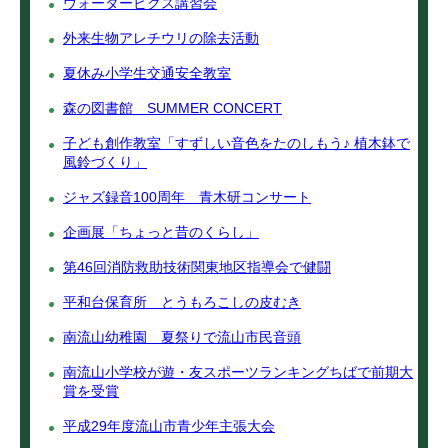
ウォータービクス講習会
外来生物アレチウリの除去活動
夏休み小学生交通安全教室
森の図書館 SUMMER CONCERT
子ども創作教室「すずしい音色をたのしもう♪ 植木鉢で
風鈴づくり」
ジャズ録音100周年 青木研コンサート
企画展「ちょっと昔のくらし」
第46回消防救助技術関東地区指導会で健闘
平和台保育所 とうもろこしの皮むき
南流山幼稚園 夏祭りで流山市民音頭
南流山小学校が遊・友スポーツランキングちばで前期大
賞を受賞
平成29年度流山市青少年主張大会