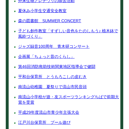
外来生物アレチウリの除去活動
夏休み小学生交通安全教室
森の図書館 SUMMER CONCERT
子ども創作教室「すずしい音色をたのしもう♪ 植木鉢で
風鈴づくり」
ジャズ録音100周年 青木研コンサート
企画展「ちょっと昔のくらし」
第46回消防救助技術関東地区指導会で健闘
平和台保育所 とうもろこしの皮むき
南流山幼稚園 夏祭りで流山市民音頭
南流山小学校が遊・友スポーツランキングちばで前期大
賞を受賞
平成29年度流山市青少年主張大会
江戸川台保育所 プール遊び