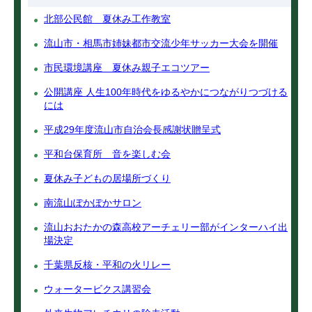
北部公民館 夏休み工作教室
流山市・相馬市姉妹都市交流少年サッカー大会を開催
市民環境講座 夏休み親子エコツアー
公開講座 人生100年時代をゆるやかにつながりつづける
には
平成29年度流山市自治会長感謝状贈呈式
平和台保育所 音を楽しむ会
夏休み子どもの居場所づくり
南流山ぽかぽかサロン
流山おおたかの森高校アーチェリー部がインターハイ出
場決定
千葉県反核・平和の火リレー
ウォータービクス講習会