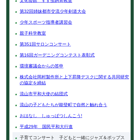
文化会館 すず虫飼育教室
第32回姉妹都市交流少年剣道大会
少年スポーツ指導者講習会
親子科学教室
第351回サロンコンサート
第16回ガーデニングコンテスト表彰式
環境審議会からの答申
株式会社岡村製作所と上下昇降デスクに関する共同研究
の協定を締結
流山市平和大使の結団式
流山の子どもたちが能登町で自然と触れ合う
おはなし しゅっぱつしんこう!
平成29年 国民平和大行進
子育てコンサート 子どもと一緒にジャズ＆ポップス