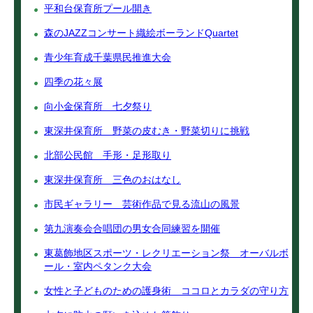
平和台保育所プール開き
森のJAZZコンサート織絵ボーランドQuartet
青少年育成千葉県民推進大会
四季の花々展
向小金保育所 七夕祭り
東深井保育所 野菜の皮むき・野菜切りに挑戦
北部公民館 手形・足形取り
東深井保育所 三色のおはなし
市民ギャラリー 芸術作品で見る流山の風景
第九演奏会合唱団の男女合同練習を開催
東葛飾地区スポーツ・レクリエーション祭 オーバルボ
ール・室内ペタンク大会
女性と子どものための護身術 ココロとカラダの守り方