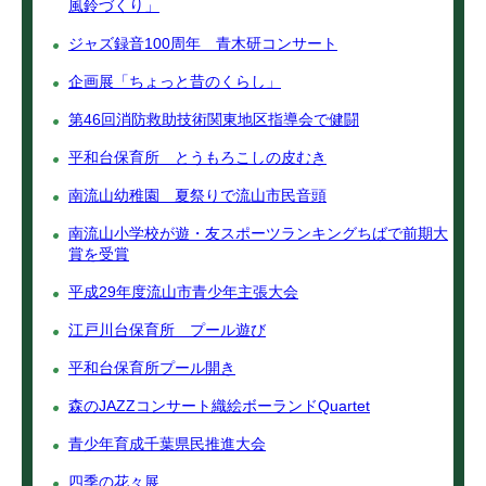
風鈴づくり」
ジャズ録音100周年 青木研コンサート
企画展「ちょっと昔のくらし」
第46回消防救助技術関東地区指導会で健闘
平和台保育所 とうもろこしの皮むき
南流山幼稚園 夏祭りで流山市民音頭
南流山小学校が遊・友スポーツランキングちばで前期大
賞を受賞
平成29年度流山市青少年主張大会
江戸川台保育所 プール遊び
平和台保育所プール開き
森のJAZZコンサート織絵ボーランドQuartet
青少年育成千葉県民推進大会
四季の花々展