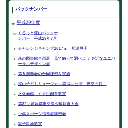
バックナンバー
平成29年度
ぐるっと流山バックナ
ンバー 平成29年7月
チャレンジキャンプ2017 in 那須甲子
森の図書館企画展 見て触って調べよう 身近なユニバ
ーサルデザイン展
第九演奏会の合同練習を実施
流山子どもミュージカル第14回公演「夜空の虹」
文化会館 すず虫飼育教室
第32回姉妹都市交流少年剣道大会
少年スポーツ指導者講習会
親子科学教室