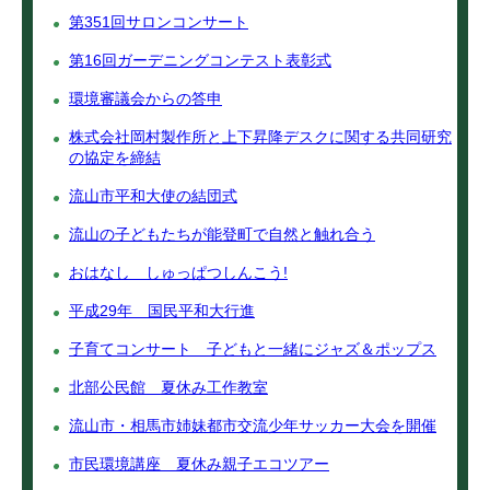
第351回サロンコンサート
第16回ガーデニングコンテスト表彰式
環境審議会からの答申
株式会社岡村製作所と上下昇降デスクに関する共同研究
の協定を締結
流山市平和大使の結団式
流山の子どもたちが能登町で自然と触れ合う
おはなし しゅっぱつしんこう!
平成29年 国民平和大行進
子育てコンサート 子どもと一緒にジャズ＆ポップス
北部公民館 夏休み工作教室
流山市・相馬市姉妹都市交流少年サッカー大会を開催
市民環境講座 夏休み親子エコツアー