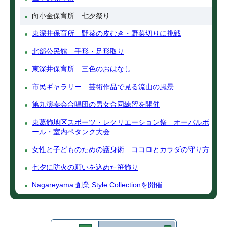
向小金保育所 七夕祭り
東深井保育所 野菜の皮むき・野菜切りに挑戦
北部公民館 手形・足形取り
東深井保育所 三色のおはなし
市民ギャラリー 芸術作品で見る流山の風景
第九演奏会合唱団の男女合同練習を開催
東葛飾地区スポーツ・レクリエーション祭 オーバルボ
ール・室内ペタンク大会
女性と子どものための護身術 ココロとカラダの守り方
七夕に防火の願いを込めた笹飾り
Nagareyama 創業 Style Collectionを開催