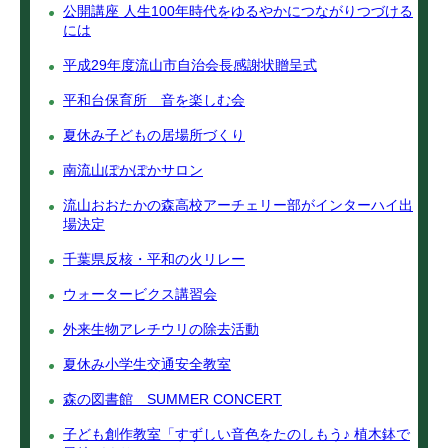
公開講座 人生100年時代をゆるやかにつながりつづける
には
平成29年度流山市自治会長感謝状贈呈式
平和台保育所 音を楽しむ会
夏休み子どもの居場所づくり
南流山ぽかぽかサロン
流山おおたかの森高校アーチェリー部がインターハイ出
場決定
千葉県反核・平和の火リレー
ウォータービクス講習会
外来生物アレチウリの除去活動
夏休み小学生交通安全教室
森の図書館 SUMMER CONCERT
子ども創作教室「すずしい音色をたのしもう♪ 植木鉢で