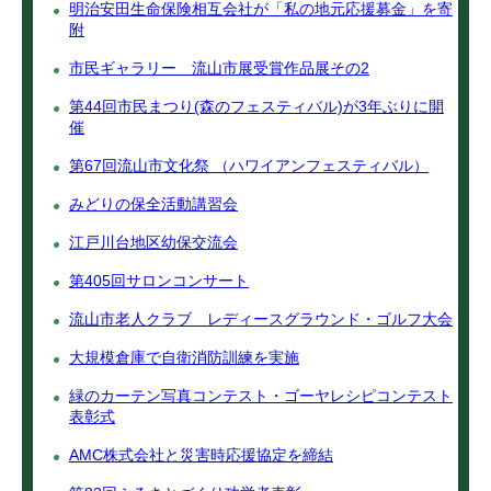
明治安田生命保険相互会社が「私の地元応援募金」を寄
附
市民ギャラリー 流山市展受賞作品展その2
第44回市民まつり(森のフェスティバル)が3年ぶりに開
催
第67回流山市文化祭 （ハワイアンフェスティバル）
みどりの保全活動講習会
江戸川台地区幼保交流会
第405回サロンコンサート
流山市老人クラブ レディースグラウンド・ゴルフ大会
大規模倉庫で自衛消防訓練を実施
緑のカーテン写真コンテスト・ゴーヤレシピコンテスト
表彰式
AMC株式会社と災害時応援協定を締結