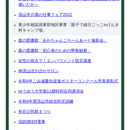
描いたか～
流山市介護の仕事フェア2022
青少年相談員東部地区事業「親子で縁日ごっこinげんき
村キャンプ場」
森の図書館「あかちゃんごろーんあーと撮影会」
森の図書館「初心者のための野鳥観察」
女性の視点で！エンパワメント防災講座
南流山ぽかぽかサロン
令和4年ごみ減量化促進ポスターコンクール市長表彰式
ゆうゆう大学第11期特別合同講演会
令和4年度流山市総合防災訓練
初石公民館まつり
流鉄BEER電車