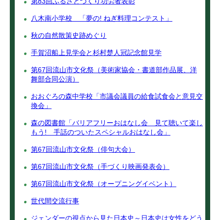
第83回ふるさとづくり功労者表彰
八木南小学校 「夢の! ねぎ料理コンテスト」
秋の自然散策史跡めぐり
手賀沼船上見学会と杉村楚人冠記念館見学
第67回流山市文化祭（美術家協会・書道部作品展、洋
舞部合同公演）
おおぐろの森中学校「市議会議員の給食試食会と意見交
換会」
森の図書館「バリアフリーおはなし会 見て聴いて楽し
もう! 手話のついたスペシャルおはなし会」
第67回流山市文化祭（俳句大会）
第67回流山市文化祭（手づくり映画発表会）
第67回流山市文化祭（オープニングイベント）
世代間交流行事
ジェンダーの視点から見た日本史～日本史は女性をどう