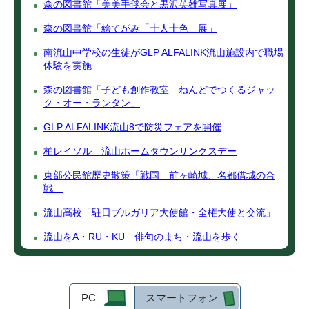
森の図書館「美美手毬会と黒沢英雄写真展」
森の図書館「絵てがみ「十人十色」展」
南流山中学校の生徒がGLP ALFALINK流山施設内で職場
体験を実施
森の図書館「子ども創作教室 ねんどでつくるジャッ
ク・オー・ランタン」
GLP ALFALINK流山8で防災フェアを開催
柏レイソル 流山ホームタウンサンクスデー
東部公民館歴史散策「戦国 前ヶ崎城、名都借城の合
戦」
流山高校「駐日ブルガリア大使館・全権大使と交流」
流山をA・RU・KU 俳句のまち・流山を歩く
PC
スマートフォン