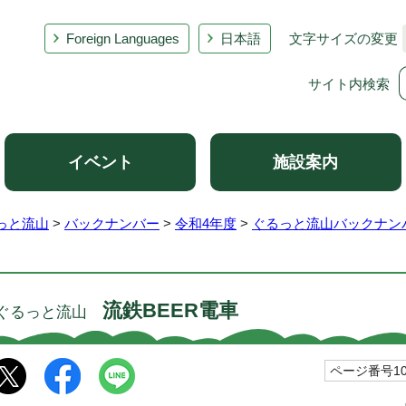
Foreign Languages
日本語
文字サイズの変更
サイト内検索
イベント
施設案内
っと流山
>
バックナンバー
>
令和4年度
>
ぐるっと流山バックナンバ
流鉄BEER電車
ぐるっと流山
ページ番号103