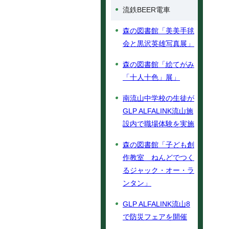
流鉄BEER電車
森の図書館「美美手毬
会と黒沢英雄写真展」
森の図書館「絵てがみ
「十人十色」展」
南流山中学校の生徒が
GLP ALFALINK流山施
設内で職場体験を実施
森の図書館「子ども創
作教室 ねんどでつく
るジャック・オー・ラ
ンタン」
GLP ALFALINK流山8
で防災フェアを開催