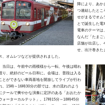
障により、あか
つ連結したとこ
せがまるでオム
とで誕生した電
電車のテーマは
なんだ「たまご
店舗が出店し、
せ、出汁巻きた
ス、オムレツなどが提供されました。
当日は、午前中の雨模様から一転、午後は晴れ
渡り、絶好のビール日和に。会場は、普段は入る
ことができない車両基地を開放してライブが行わ
れ、15時～16時30分の部では、水の流れのよう
にクールで爽やかな演奏に定評のある「おおたか
ウォーターカルテット」。17時15分～18時45分