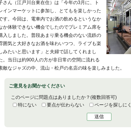
子さん（江戸川台東在住）は「今年の3月に、ト
レインマーケットに参加し、とてもを楽しかった
です。今回は、電車内でお酒の飲めるというなか
なか体験できない機会でしたのでプレミアム席を
購入しました。普段あまり乗る機会のない流鉄の
雰囲気と大好きなお酒を味わいつつ、ライブも楽
しみたいと思います」と夫婦で話してくれまし
た。当日は約900人の方が非日常の空間に流れる
素敵なジャズの中、流山・松戸の名店の味を楽しみました。
ご意見をお聞かせください
このページに問題点はありましたか？
(複数回答可)
特にない
要点が伝わらない
ページを探しに
送信