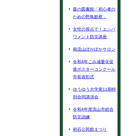
森の図書館「初心者の
ための野鳥観察」
女性の視点で！エンパ
ワメント防災講座
南流山ぽかぽかサロン
令和4年ごみ減量化促
進ポスターコンクール
市長表彰式
ゆうゆう大学第11期特
別合同講演会
令和4年度流山市総合
防災訓練
初石公民館まつり