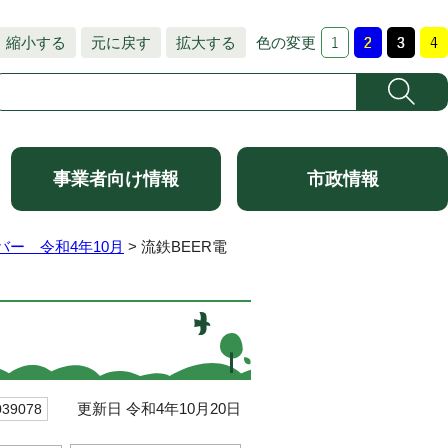
縮小する
元に戻す
拡大する
色の変更
事業者向け情報
市政情報
ー 令和4年10月
> 流鉄BEER電
更新日 令和4年10月20日
9078