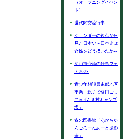
（オープニングイベン
ト）
世代間交流行事
ジェンダーの視点から
見た日本史～日本史は
女性をどう描いたか～
流山市介護の仕事フェ
ア2022
青少年相談員東部地区
事業「親子で縁日ごっ
こinげんき村キャンプ
場」
森の図書館「あかちゃ
んごろーんあーと撮影
会」