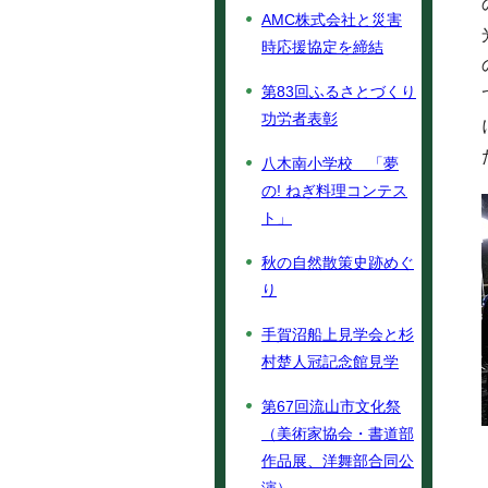
AMC株式会社と災害
時応援協定を締結
第83回ふるさとづくり
功労者表彰
八木南小学校 「夢
の! ねぎ料理コンテス
ト」
秋の自然散策史跡めぐ
り
手賀沼船上見学会と杉
村楚人冠記念館見学
第67回流山市文化祭
（美術家協会・書道部
作品展、洋舞部合同公