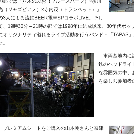
の部では「八木のぶお（ブルースハープ）×須川
光（ジャズピアノ）×寺内茂（トランペット）」
の3人による流鉄BEER電車SPコラボLIVE。そし
て、19時30分～21時の部では1998年に結成以来、80年代
にオリジナリティ溢れるライブ活動を行うバンド・「TAPAS
た。
車両基地内に設
鉄のヘッドライ
な雰囲気の中、
を楽しむ参加者
プレミアムシートをご購入の山本剛さんと奈津