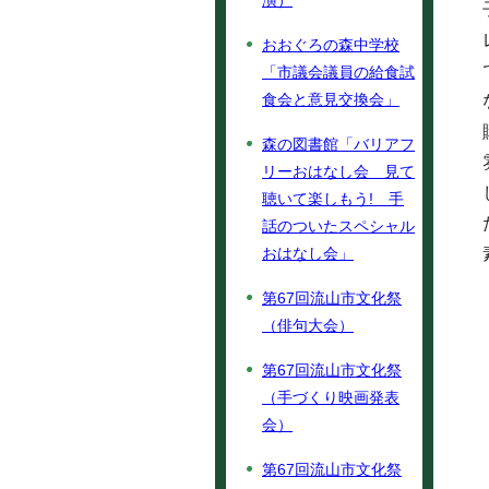
演）
おおぐろの森中学校
「市議会議員の給食試
食会と意見交換会」
森の図書館「バリアフ
リーおはなし会 見て
聴いて楽しもう! 手
話のついたスペシャル
おはなし会」
第67回流山市文化祭
（俳句大会）
第67回流山市文化祭
（手づくり映画発表
会）
第67回流山市文化祭