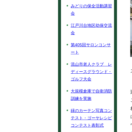
みどりの保全活動講習
会
江戸川台地区幼保交流
会
第405回サロンコンサ
ート
流山市老人クラブ レ
ディースグラウンド・
ゴルフ大会
大規模倉庫で自衛消防
訓練を実施
緑のカーテン写真コン
テスト・ゴーヤレシピ
コンテスト表彰式