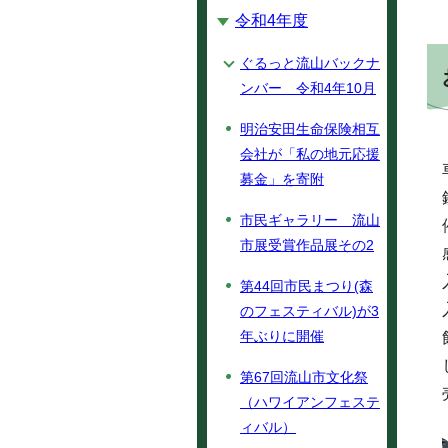
令和4年度
ぐるっと流山バックナ
ンバー 令和4年10月
明治安田生命保険相互
会社が「私の地元応援
募金」を寄附
市民ギャラリー 流山
市展受賞作品展その2
第44回市民まつり(森
のフェスティバル)が3
年ぶりに開催
第67回流山市文化祭
（ハワイアンフェステ
ィバル）