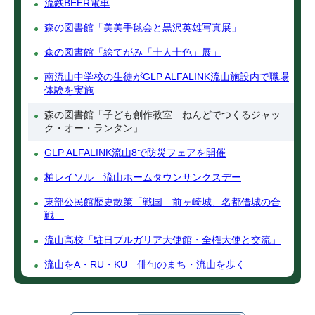
流鉄BEER電車
森の図書館「美美手毬会と黒沢英雄写真展」
森の図書館「絵てがみ「十人十色」展」
南流山中学校の生徒がGLP ALFALINK流山施設内で職場
体験を実施
森の図書館「子ども創作教室 ねんどでつくるジャッ
ク・オー・ランタン」
GLP ALFALINK流山8で防災フェアを開催
柏レイソル 流山ホームタウンサンクスデー
東部公民館歴史散策「戦国 前ヶ崎城、名都借城の合
戦」
流山高校「駐日ブルガリア大使館・全権大使と交流」
流山をA・RU・KU 俳句のまち・流山を歩く