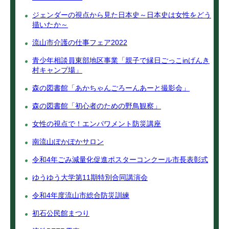
ジェンダーの視点から見た日本史～日本史は女性をどう
描いたか～
流山市介護の仕事フェア2022
青少年相談員東部地区事業「親子で縁日ごっこinげんき
村キャンプ場」
森の図書館「あかちゃんごろーんあーと撮影会」
森の図書館「初心者のための野鳥観察」
女性の視点で！エンパワメント防災講座
南流山ぽかぽかサロン
令和4年ごみ減量化促進ポスターコンクール市長表彰式
ゆうゆう大学第11期特別合同講演会
令和4年度流山市総合防災訓練
初石公民館まつり