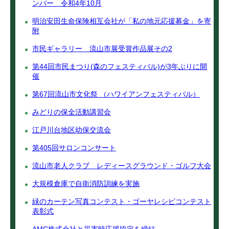
ンバー 令和4年10月
明治安田生命保険相互会社が「私の地元応援募金」を寄
附
市民ギャラリー 流山市展受賞作品展その2
第44回市民まつり(森のフェスティバル)が3年ぶりに開
催
第67回流山市文化祭 （ハワイアンフェスティバル）
みどりの保全活動講習会
江戸川台地区幼保交流会
第405回サロンコンサート
流山市老人クラブ レディースグラウンド・ゴルフ大会
大規模倉庫で自衛消防訓練を実施
緑のカーテン写真コンテスト・ゴーヤレシピコンテスト
表彰式