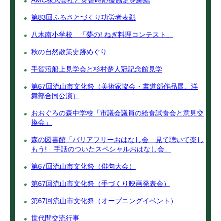
AMC株式会社と災害時応援協定を締結
第83回ふるさとづくり功労者表彰
八木南小学校 「夢の! ねぎ料理コンテスト」
秋の自然散策史跡めぐり
手賀沼船上見学会と杉村楚人冠記念館見学
第67回流山市文化祭（美術家協会・書道部作品展、洋
舞部合同公演）
おおぐろの森中学校「市議会議員の給食試食会と意見交
換会」
森の図書館「バリアフリーおはなし会 見て聴いて楽し
もう! 手話のついたスペシャルおはなし会」
第67回流山市文化祭（俳句大会）
第67回流山市文化祭（手づくり映画発表会）
第67回流山市文化祭（オープニングイベント）
世代間交流行事