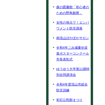
森の図書館「初心者の
ための野鳥観察」
女性の視点で！エンパ
ワメント防災講座
南流山ぽかぽかサロン
令和4年ごみ減量化促
進ポスターコンクール
市長表彰式
ゆうゆう大学第11期特
別合同講演会
令和4年度流山市総合
防災訓練
初石公民館まつり