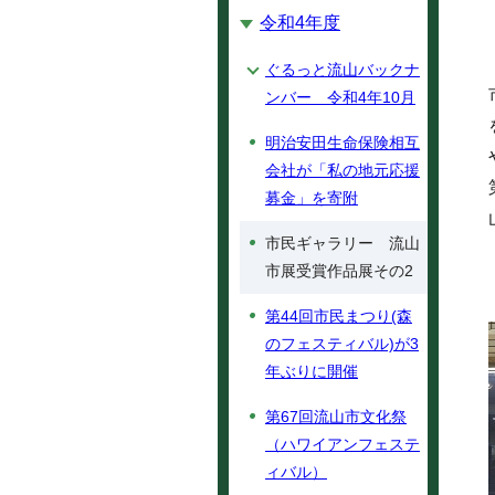
令和4年度
ぐるっと流山バックナ
ンバー 令和4年10月
明治安田生命保険相互
会社が「私の地元応援
募金」を寄附
市民ギャラリー 流山
市展受賞作品展その2
第44回市民まつり(森
のフェスティバル)が3
年ぶりに開催
第67回流山市文化祭
（ハワイアンフェステ
ィバル）