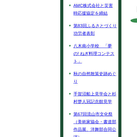
AMC株式会社と災害
時応援協定を締結
第83回ふるさとづくり
功労者表彰
八木南小学校 「夢
の! ねぎ料理コンテス
ト」
秋の自然散策史跡めぐ
り
手賀沼船上見学会と杉
村楚人冠記念館見学
第67回流山市文化祭
（美術家協会・書道部
作品展、洋舞部合同公