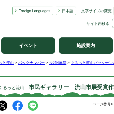
Foreign Languages
日本語
文字サイズの変更
サイト内検索
イベント
施設案内
っと流山
>
バックナンバー
>
令和4年度
>
ぐるっと流山バックナンバ
市民ギャラリー 流山市展受賞作
ぐるっと流山
ページ番号103