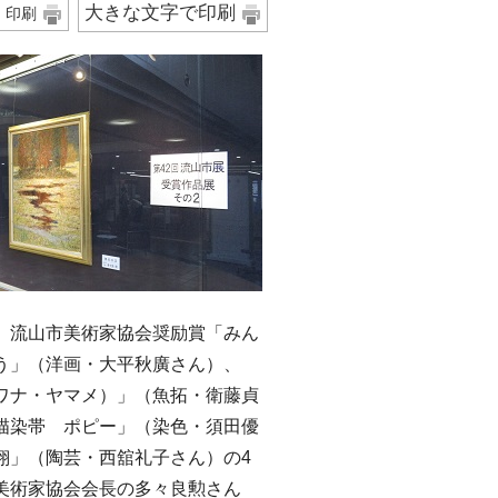
大きな文字で印刷
印刷
流山市美術家協会奨励賞「みん
う」（洋画・大平秋廣さん）、
ワナ・ヤマメ）」（魚拓・衛藤貞
描染帯 ポピー」（染色・須田優
翔」（陶芸・西舘礼子さん）の4
美術家協会会長の多々良勲さん