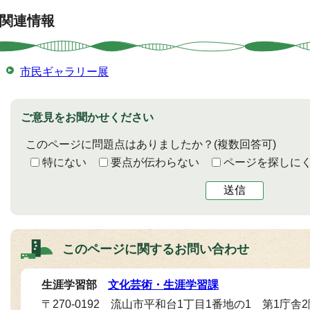
関連情報
市民ギャラリー展
ご意見をお聞かせください
このページに問題点はありましたか？
(複数回答可)
特にない
要点が伝わらない
ページを探しに
送信
このページに関する
お問い合わせ
生涯学習部
文化芸術・生涯学習課
〒270-0192 流山市平和台1丁目1番地の1 第1庁舎