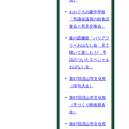
演）
おおぐろの森中学校
「市議会議員の給食試
食会と意見交換会」
森の図書館「バリアフ
リーおはなし会 見て
聴いて楽しもう! 手
話のついたスペシャル
おはなし会」
第67回流山市文化祭
（俳句大会）
第67回流山市文化祭
（手づくり映画発表
会）
第67回流山市文化祭