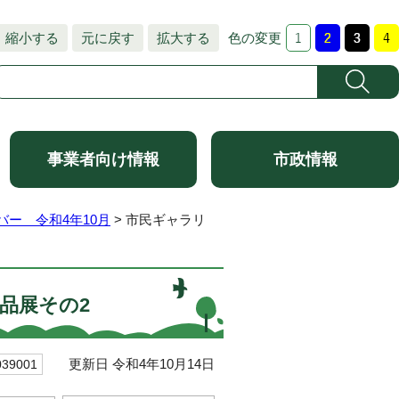
縮小する
元に戻す
拡大する
色の変更
事業者向け情報
市政情報
ー 令和4年10月
> 市民ギャラリ
品展その2
更新日 令和4年10月14日
9001