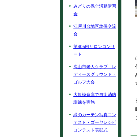
みどりの保全活動講習
会
江戸川台地区幼保交流
会
第405回サロンコンサ
ート
流山市老人クラブ レ
ディースグラウンド・
ゴルフ大会
大規模倉庫で自衛消防
訓練を実施
緑のカーテン写真コン
テスト・ゴーヤレシピ
コンテスト表彰式