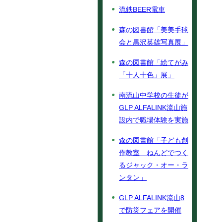
流鉄BEER電車
森の図書館「美美手毬
会と黒沢英雄写真展」
森の図書館「絵てがみ
「十人十色」展」
南流山中学校の生徒が
GLP ALFALINK流山施
設内で職場体験を実施
森の図書館「子ども創
作教室 ねんどでつく
るジャック・オー・ラ
ンタン」
GLP ALFALINK流山8
で防災フェアを開催