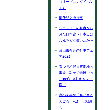
（オープニングイベン
ト）
世代間交流行事
ジェンダーの視点から
見た日本史～日本史は
女性をどう描いたか～
流山市介護の仕事フェ
ア2022
青少年相談員東部地区
事業「親子で縁日ごっ
こinげんき村キャンプ
場」
森の図書館「あかちゃ
んごろーんあーと撮影
会」