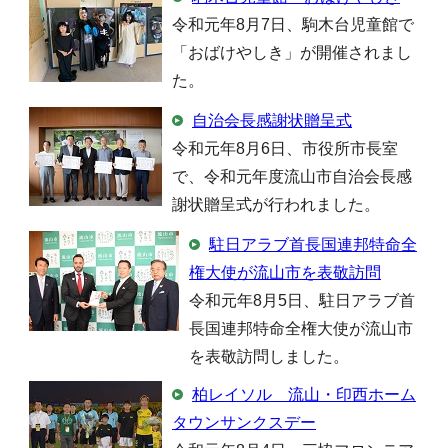
令和元年8月7日、駒木台児童館で
「おばけやしき」が開催されまし
た。
自治会長感謝状贈呈式
令和元年8月6日、市役所市長室
で、令和元年度流山市自治会長感
謝状贈呈式が行われました。
駐日アラブ首長国連邦特命全
権大使が流山市を表敬訪問
令和元年8月5日、駐日アラブ首
長国連邦特命全権大使が流山市
を表敬訪問しました。
柏レイソル 流山・印西ホーム
タウンサンクスデー