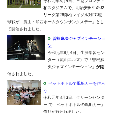
令和元年8月4日、三協フロンテア
柏スタジアムで、明治安田生命J2
リーグ第26節柏レイソル対FC琉
球戦が「流山・印西ホームタウンサンクスデー」とし
て開催されました。
曽根麻央ジャズインモーショ
ン
令和元年8月4日、生涯学習セン
ター（流山エルズ）で「曽根麻
央ジャズインモーション」が開
催されました。
ペットボトルで風船カーを作ろ
う!
令和元年8月3日、クリーンセンタ
ー で「ペットボトルの風船カー」
作りが行われました。