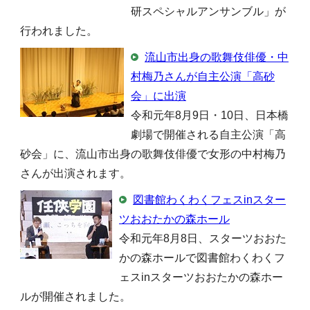
研スペシャルアンサンブル」が
行われました。
流山市出身の歌舞伎俳優・中
村梅乃さんが自主公演「高砂
会」に出演
令和元年8月9日・10日、日本橋
劇場で開催される自主公演「高
砂会」に、流山市出身の歌舞伎俳優で女形の中村梅乃
さんが出演されます。
図書館わくわくフェスinスター
ツおおたかの森ホール
令和元年8月8日、スターツおおた
かの森ホールで図書館わくわくフ
ェスinスターツおおたかの森ホー
ルが開催されました。