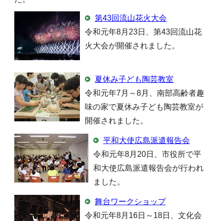
第43回流山花火大会
令和元年8月23日、第43回流山花
火大会が開催されました。
夏休み子ども陶芸教室
令和元年7月～8月、南部高齢者趣
味の家で夏休み子ども陶芸教室が
開催されました。
平和大使広島派遣報告会
令和元年8月20日、市役所で平
和大使広島派遣報告会が行われ
ました。
舞台ワークショップ
令和元年8月16日～18日、文化会