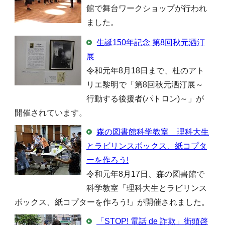
館で舞台ワークショップが行われ
ました。
生誕150年記念 第8回秋元洒汀
展
令和元年8月18日まで、杜のアト
リエ黎明で「第8回秋元洒汀展～
行動する後援者(パトロン)～」が
開催されています。
森の図書館科学教室 理科大生
とラビリンスボックス、紙コプタ
ーを作ろう!
令和元年8月17日、森の図書館で
科学教室「理科大生とラビリンス
ボックス、紙コプターを作ろう!」が開催されました。
「STOP! 電話 de 詐欺」街頭啓