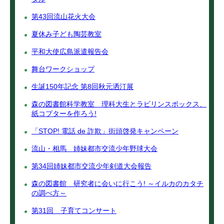
第43回流山花火大会
夏休み子ども陶芸教室
平和大使広島派遣報告会
舞台ワークショップ
生誕150年記念 第8回秋元洒汀展
森の図書館科学教室 理科大生とラビリンスボックス、
紙コプターを作ろう!
「STOP! 電話 de 詐欺」街頭啓発キャンペーン
流山・相馬 姉妹都市交流少年野球大会
第34回姉妹都市交流少年剣道大会報告
森の図書館 研究者に会いに行こう! ～イルカのカタチ
の調べ方～
第31回 子育てコンサート