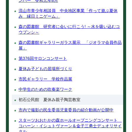
ンバー 令和元年8月
流山市青少年相談員 中央地区事業「作って遊ぶ夏休
み 縁日ミニゲーム」
森の図書館 研究者に会いに行こう! ～水を吸い込むコ
ウブンシ～
森の図書館ギャラリーガラス展示 「ジオラマ会員作品
展」
第376回サロンコンサート
夏休み子どもの居場所づくり
市民ギャラリー 学校作品展
中学生のための吹奏楽ワーク
初石公民館 夏休み親子陶芸教室
市内で撮影の民生委員児童委員の紹介動画が公開中
スターツおおたかの森ホールオープニングコンサート
コハーン・イシュトヴァーン＆金子三勇士デュオリサイ
タル