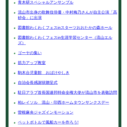
青木研スペシャルアンサンブル
流山市出身の歌舞伎俳優・中村梅乃さんが自主公演「高
砂会」に出演
図書館わくわくフェスinスターツおおたかの森ホール
図書館わくわくフェスin生涯学習センター（流山エル
ズ）
ゴーヤの集い
筋力アップ教室
駒木台児童館 おばけやしき
自治会長感謝状贈呈式
駐日アラブ首長国連邦特命全権大使が流山市を表敬訪問
柏レイソル 流山・印西ホームタウンサンクスデー
曽根麻央ジャズインモーション
ペットボトルで風船カーを作ろう!