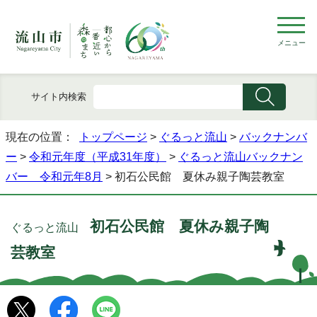
メニュー
サイト内検索
現在の位置：
トップページ
>
ぐるっと流山
>
バックナンバ
ー
>
令和元年度（平成31年度）
>
ぐるっと流山バックナン
バー 令和元年8月
> 初石公民館 夏休み親子陶芸教室
初石公民館 夏休み親子陶
ぐるっと流山
芸教室