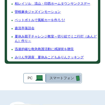
柏レイソル 流山・印西ホームタウンサンクスデー
曽根麻央ジャズインモーション
ペットボトルで風船カーを作ろう!
森流亭落語会
夏休み親子チャレンジ教室～切り絵でミニ行灯（あんど
ん）作り～
迅速的確な救急救護活動に感謝状を贈呈
みりん学講座 夏休みこどもみりんクッキング
PC
スマートフォン