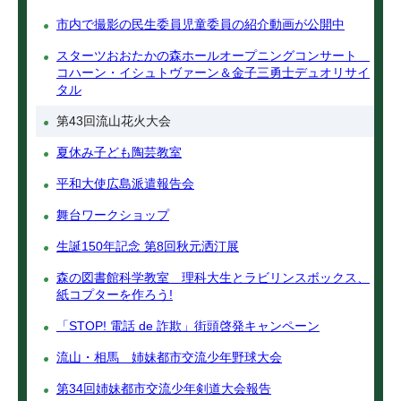
市内で撮影の民生委員児童委員の紹介動画が公開中
スターツおおたかの森ホールオープニングコンサート
コハーン・イシュトヴァーン＆金子三勇士デュオリサイ
タル
第43回流山花火大会
夏休み子ども陶芸教室
平和大使広島派遣報告会
舞台ワークショップ
生誕150年記念 第8回秋元洒汀展
森の図書館科学教室 理科大生とラビリンスボックス、
紙コプターを作ろう!
「STOP! 電話 de 詐欺」街頭啓発キャンペーン
流山・相馬 姉妹都市交流少年野球大会
第34回姉妹都市交流少年剣道大会報告