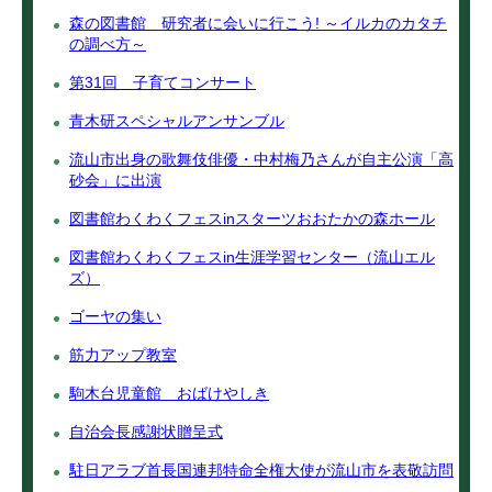
森の図書館 研究者に会いに行こう! ～イルカのカタチ
の調べ方～
第31回 子育てコンサート
青木研スペシャルアンサンブル
流山市出身の歌舞伎俳優・中村梅乃さんが自主公演「高
砂会」に出演
図書館わくわくフェスinスターツおおたかの森ホール
図書館わくわくフェスin生涯学習センター（流山エル
ズ）
ゴーヤの集い
筋力アップ教室
駒木台児童館 おばけやしき
自治会長感謝状贈呈式
駐日アラブ首長国連邦特命全権大使が流山市を表敬訪問