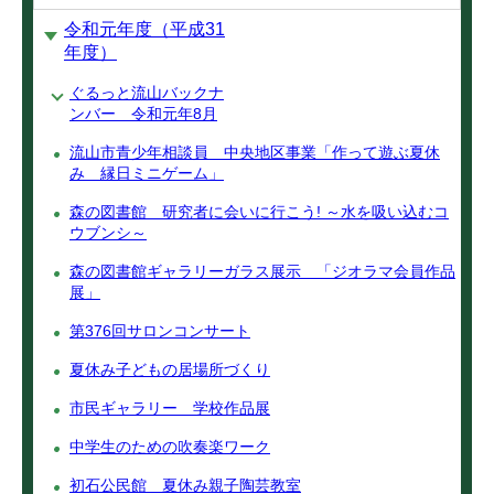
令和元年度（平成31
年度）
ぐるっと流山バックナ
ンバー 令和元年8月
流山市青少年相談員 中央地区事業「作って遊ぶ夏休
み 縁日ミニゲーム」
森の図書館 研究者に会いに行こう! ～水を吸い込むコ
ウブンシ～
森の図書館ギャラリーガラス展示 「ジオラマ会員作品
展」
第376回サロンコンサート
夏休み子どもの居場所づくり
市民ギャラリー 学校作品展
中学生のための吹奏楽ワーク
初石公民館 夏休み親子陶芸教室