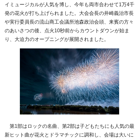
イミュージカルが人気を博し、今年も両市合わせて1万4千
発の花火が打ち上げられました。大会会長の井崎義治市長
や実行委員長の流山商工会議所池森政治会頭、来賓の方々
のあいさつの後、点火10秒前からカウントダウンが始ま
り、大迫力のオープニングが展開されました。
第1部はロックの名曲、第2部は子どもたちにも人気の最
新ヒット曲が花火とドラマチックに調和し、会場は大いに