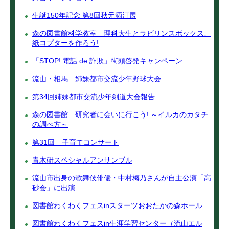
生誕150年記念 第8回秋元洒汀展
森の図書館科学教室 理科大生とラビリンスボックス、
紙コプターを作ろう!
「STOP! 電話 de 詐欺」街頭啓発キャンペーン
流山・相馬 姉妹都市交流少年野球大会
第34回姉妹都市交流少年剣道大会報告
森の図書館 研究者に会いに行こう! ～イルカのカタチ
の調べ方～
第31回 子育てコンサート
青木研スペシャルアンサンブル
流山市出身の歌舞伎俳優・中村梅乃さんが自主公演「高
砂会」に出演
図書館わくわくフェスinスターツおおたかの森ホール
図書館わくわくフェスin生涯学習センター（流山エル