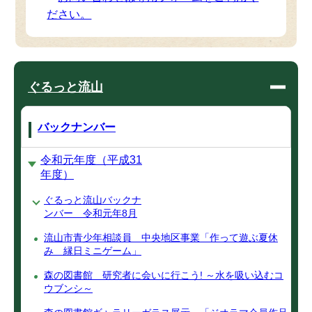
ださい。
ぐるっと流山
バックナンバー
令和元年度（平成31
年度）
ぐるっと流山バックナ
ンバー 令和元年8月
流山市青少年相談員 中央地区事業「作って遊ぶ夏休
み 縁日ミニゲーム」
森の図書館 研究者に会いに行こう! ～水を吸い込むコ
ウブンシ～