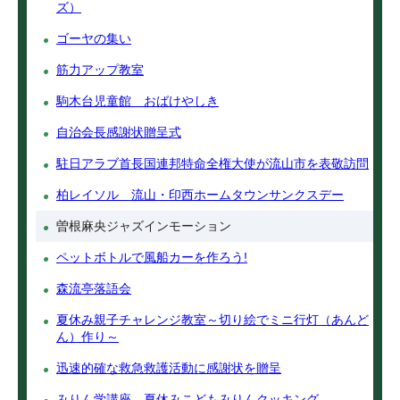
ズ）
ゴーヤの集い
筋力アップ教室
駒木台児童館 おばけやしき
自治会長感謝状贈呈式
駐日アラブ首長国連邦特命全権大使が流山市を表敬訪問
柏レイソル 流山・印西ホームタウンサンクスデー
曽根麻央ジャズインモーション
ペットボトルで風船カーを作ろう!
森流亭落語会
夏休み親子チャレンジ教室～切り絵でミニ行灯（あんど
ん）作り～
迅速的確な救急救護活動に感謝状を贈呈
みりん学講座 夏休みこどもみりんクッキング