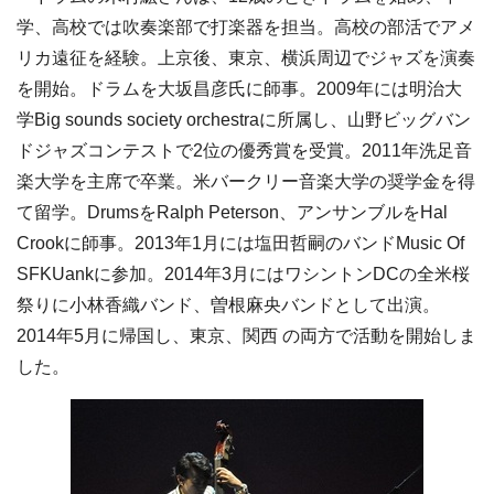
学、高校では吹奏楽部で打楽器を担当。高校の部活でアメ
リカ遠征を経験。上京後、東京、横浜周辺でジャズを演奏
を開始。ドラムを大坂昌彦氏に師事。2009年には明治大
学Big sounds society orchestraに所属し、山野ビッグバン
ドジャズコンテストで2位の優秀賞を受賞。2011年洗足音
楽大学を主席で卒業。米バークリー音楽大学の奨学金を得
て留学。DrumsをRalph Peterson、アンサンブルをHal
Crookに師事。2013年1月には塩田哲嗣のバンドMusic Of
SFKUankに参加。2014年3月にはワシントンDCの全米桜
祭りに小林香織バンド、曽根麻央バンドとして出演。
2014年5月に帰国し、東京、関西 の両方で活動を開始しま
した。