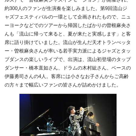
約300人のファンが生演奏を楽しみました。第9回流山ジ
ャズフェスティバルの一環として企画されたもので、ニュ
ーヨークなどでのツアーから帰国したばかりの曽根麻央さ
んも「流山に帰って来ると、夏が来たと実感します」と客
席に語り掛けていました。流山が生んだ天才トランぺッタ
ー・曽根麻央さんが率いる若手実力派によるジャズとタッ
プダンスの楽しいライブで、出演は、流山初登場のタップ
ダンサー・橋本直如さん、ドラムの木村紘さん、ベースの
伊藤勇司さんの4人。客席には小さなお子さんからご高齢
の方々まで幅広いファンの皆さんが詰めかけました。