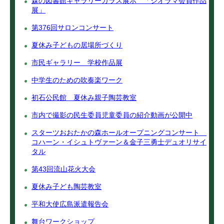
森の図書館ギャラリーガラス展示 「ジオラマ会員作品
展」
第376回サロンコンサート
夏休み子どもの居場所づくり
市民ギャラリー 学校作品展
中学生のための吹奏楽ワーク
初石公民館 夏休み親子陶芸教室
市内で撮影の民生委員児童委員の紹介動画が公開中
スターツおおたかの森ホールオープニングコンサート
コハーン・イシュトヴァーン＆金子三勇士デュオリサイ
タル
第43回流山花火大会
夏休み子ども陶芸教室
平和大使広島派遣報告会
舞台ワークショップ