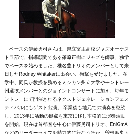
ベースの伊藤勇司さんは、県立富里高校ジャズオーケス
トラ部で、指導顧問である篠原正樹にジャズを師事、独学
でベースを始めました。椎名豊トリオのメンバーとして来
日したRodney Whitakerに出会い、衝撃を受けました。在
学中、同氏が教授を務めるミシガン州立大学やモントレー
州選抜メンバーとのジョイントコンサートに加え、毎年モ
ントレーにて開催されるネクストジェネレーションフェス
ティバルにもゲスト出演。 卒業後も地元での演奏を継続
し、2013年に活動の拠点を東京に移し本格的に演奏活動
を開始。現在は首都圏を中心に伊藤勇司トリオ、EniGmA
などのリーダーライブを精力的に行なうほか、曽根麻央ト