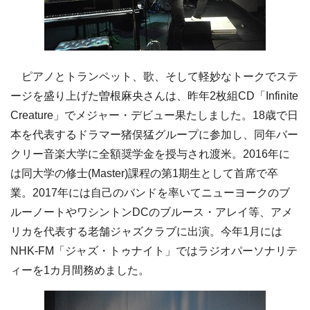
ピアノとトランペット、歌、そして軽妙なトークでステ
ージを盛り上げた曽根麻央さんは、昨年2枚組CD「Infinite
Creature」でメジャー・デビュー果たしました。18歳で日
本を代表するドラマー猪俣猛グループに参加し、同年バー
クリー音楽大学に全額奨学金を授与され渡米。2016年に
は同大学の修士(Master)課程の第1期生として首席で卒
業。2017年には自己のバンドを率いてニューヨークのブ
ルーノートやワシントンDCのブルース・アレイ等、アメ
リカを代表する老舗ジャズクラブに出演。今年1月には
NHK-FM「ジャズ・トゥナイト」ではラジオパーソナリテ
ィーを1カ月間務めました。