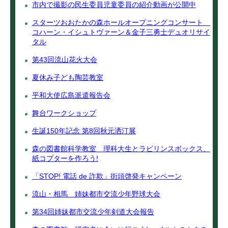
市内で撮影の民生委員児童委員の紹介動画が公開中
スターツおおたかの森ホールオープニングコンサート
コハーン・イシュトヴァーン＆金子三勇士デュオリサイ
タル
第43回流山花火大会
夏休み子ども陶芸教室
平和大使広島派遣報告会
舞台ワークショップ
生誕150年記念 第8回秋元洒汀展
森の図書館科学教室 理科大生とラビリンスボックス、
紙コプターを作ろう!
「STOP! 電話 de 詐欺」街頭啓発キャンペーン
流山・相馬 姉妹都市交流少年野球大会
第34回姉妹都市交流少年剣道大会報告