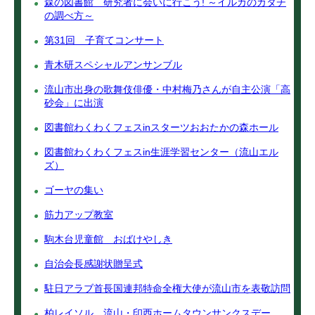
森の図書館 研究者に会いに行こう! ～イルカのカタチ
の調べ方～
第31回 子育てコンサート
青木研スペシャルアンサンブル
流山市出身の歌舞伎俳優・中村梅乃さんが自主公演「高
砂会」に出演
図書館わくわくフェスinスターツおおたかの森ホール
図書館わくわくフェスin生涯学習センター（流山エル
ズ）
ゴーヤの集い
筋力アップ教室
駒木台児童館 おばけやしき
自治会長感謝状贈呈式
駐日アラブ首長国連邦特命全権大使が流山市を表敬訪問
柏レイソル 流山・印西ホームタウンサンクスデー