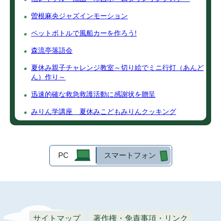
曽根麻央ジャズインモーション
ペットボトルで風船カーを作ろう!
森流亭落語会
夏休み親子チャレンジ教室～切り絵でミニ行灯（あんど
ん）作り～
迅速的確な救急救護活動に感謝状を贈呈
みりん学講座 夏休みこどもみりんクッキング
PC
スマートフォン
サイトマップ
著作権・免責事項・リンク