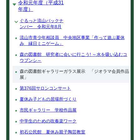
令和元年度（平成31
年度）
ぐるっと流山バックナ
ンバー 令和元年8月
流山市青少年相談員 中央地区事業「作って遊ぶ夏休
み 縁日ミニゲーム」
森の図書館 研究者に会いに行こう! ～水を吸い込むコ
ウブンシ～
森の図書館ギャラリーガラス展示 「ジオラマ会員作品
展」
第376回サロンコンサート
夏休み子どもの居場所づくり
市民ギャラリー 学校作品展
中学生のための吹奏楽ワーク
初石公民館 夏休み親子陶芸教室