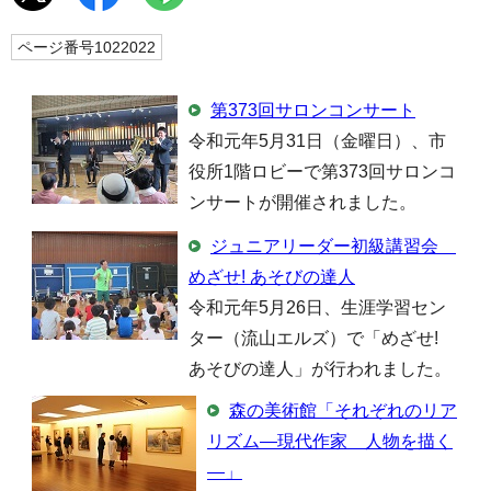
ページ番号1022022
第373回サロンコンサート
令和元年5月31日（金曜日）、市
役所1階ロビーで第373回サロンコ
ンサートが開催されました。
ジュニアリーダー初級講習会
めざせ! あそびの達人
令和元年5月26日、生涯学習セン
ター（流山エルズ）で「めざせ!
あそびの達人」が行われました。
森の美術館「それぞれのリア
リズム―現代作家 人物を描く
―」