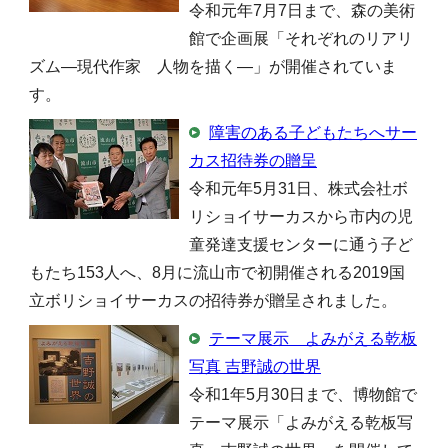
令和元年7月7日まで、森の美術
館で企画展「それぞれのリアリ
ズム―現代作家 人物を描く―」が開催されていま
す。
障害のある子どもたちへサー
カス招待券の贈呈
令和元年5月31日、株式会社ボ
リショイサーカスから市内の児
童発達支援センターに通う子ど
もたち153人へ、8月に流山市で初開催される2019国
立ボリショイサーカスの招待券が贈呈されました。
テーマ展示 よみがえる乾板
写真 吉野誠の世界
令和1年5月30日まで、博物館で
テーマ展示「よみがえる乾板写