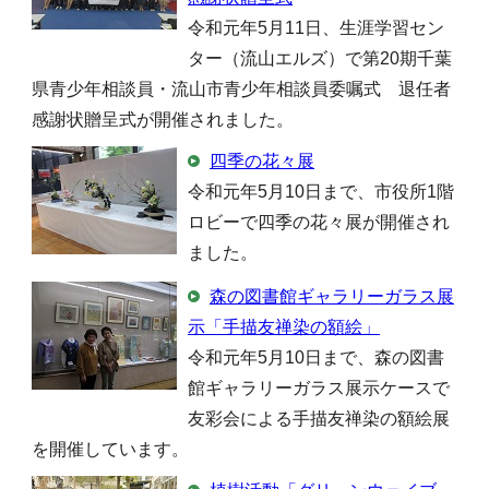
令和元年5月11日、生涯学習セン
ター（流山エルズ）で第20期千葉
県青少年相談員・流山市青少年相談員委嘱式 退任者
感謝状贈呈式が開催されました。
四季の花々展
令和元年5月10日まで、市役所1階
ロビーで四季の花々展が開催され
ました。
森の図書館ギャラリーガラス展
示「手描友禅染の額絵」
令和元年5月10日まで、森の図書
館ギャラリーガラス展示ケースで
友彩会による手描友禅染の額絵展
を開催しています。