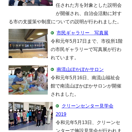
任された方を対象とした説明会
が開催され、自治会活動に対す
る市の支援策や制度についての説明が行われました。
市民ギャラリー 写真展
令和元年5月17日まで、市役所1階
の市民ギャラリーで写真展が行わ
れています。
南流山ぽかぽかサロン
令和元年5月16日、南流山福祉会
館で南流山ぽかぽかサロンが開催
されました。
クリーンセンター見学会
2019
令和元年5月13日、クリーンセ
ンターで施設見学会が行われま