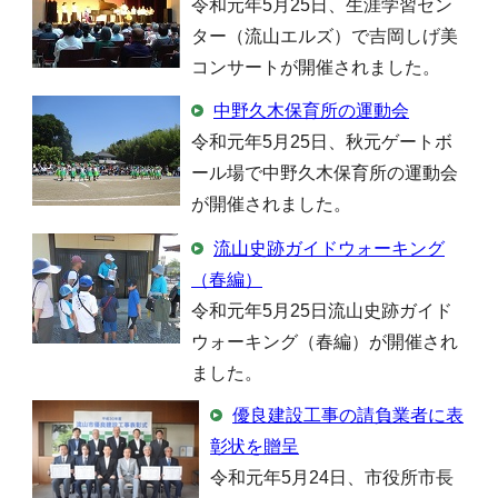
令和元年5月25日、生涯学習セン
ター（流山エルズ）で吉岡しげ美
コンサートが開催されました。
中野久木保育所の運動会
令和元年5月25日、秋元ゲートボ
ール場で中野久木保育所の運動会
が開催されました。
流山史跡ガイドウォーキング
（春編）
令和元年5月25日流山史跡ガイド
ウォーキング（春編）が開催され
ました。
優良建設工事の請負業者に表
彰状を贈呈
令和元年5月24日、市役所市長