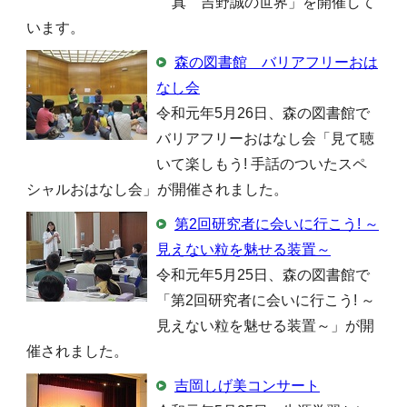
真 吉野誠の世界」を開催して
います。
森の図書館 バリアフリーおは
なし会
令和元年5月26日、森の図書館で
バリアフリーおはなし会「見て聴
いて楽しもう! 手話のついたスペ
シャルおはなし会」が開催されました。
第2回研究者に会いに行こう! ～
見えない粒を魅せる装置～
令和元年5月25日、森の図書館で
「第2回研究者に会いに行こう! ～
見えない粒を魅せる装置～」が開
催されました。
吉岡しげ美コンサート