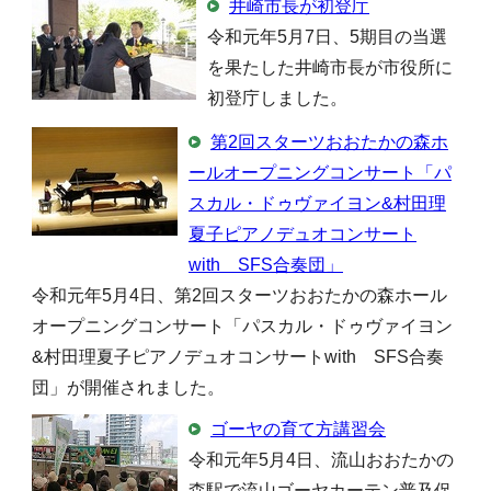
井崎市長が初登庁
令和元年5月7日、5期目の当選
を果たした井崎市長が市役所に
初登庁しました。
第2回スターツおおたかの森ホ
ールオープニングコンサート「パ
スカル・ドゥヴァイヨン&村田理
夏子ピアノデュオコンサート
with SFS合奏団」
令和元年5月4日、第2回スターツおおたかの森ホール
オープニングコンサート「パスカル・ドゥヴァイヨン
&村田理夏子ピアノデュオコンサートwith SFS合奏
団」が開催されました。
ゴーヤの育て方講習会
令和元年5月4日、流山おおたかの
森駅で流山ゴーヤカーテン普及促