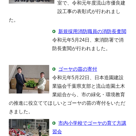
室で、令和元年度流山市優良建
設工事の表彰式が行われまし
た。
新規採用消防職員の消防長査閲
令和元年5月24日、東消防署で消
防長査閲が行われました。
ゴーヤの苗の寄付
令和元年5月22日、日本造園建設
業協会千葉県支部と流山造園土木
業組合から、市の緑化・環境教育
の推進に役立ててほしいとゴーヤの苗の寄付をいただ
きました。
市内小学校でゴーヤの育て方講
習会