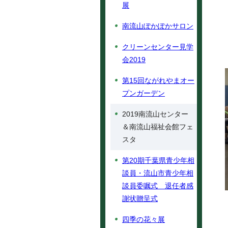
展
南流山ぽかぽかサロン
クリーンセンター見学
会2019
第15回ながれやまオー
プンガーデン
2019南流山センター
＆南流山福祉会館フェ
スタ
第20期千葉県青少年相
談員・流山市青少年相
談員委嘱式 退任者感
謝状贈呈式
四季の花々展