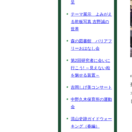
呈
テーマ展示 よみがえ
る乾板写真 吉野誠の
世界
森の図書館 バリアフ
リーおはなし会
第2回研究者に会いに
行こう! ～見えない粒
を魅せる装置～
吉岡しげ美コンサート
中野久木保育所の運動
会
流山史跡ガイドウォー
キング（春編）