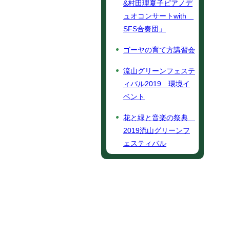
&村田理夏子ピアノデ
ュオコンサートwith
SFS合奏団」
ゴーヤの育て方講習会
流山グリーンフェステ
ィバル2019 環境イ
ベント
花と緑と音楽の祭典
2019流山グリーンフ
ェスティバル