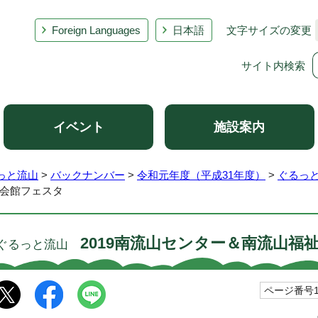
Foreign Languages
日本語
文字サイズの変更
サイト内検索
イベント
施設案内
っと流山
>
バックナンバー
>
令和元年度（平成31年度）
>
ぐるっ
祉会館フェスタ
2019南流山センター＆南流山福
ぐるっと流山
ページ番号10