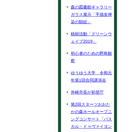
森の図書館ギャラリー
ガラス展示「手描友禅
染の額絵」
植樹活動「グリーンウ
ェイブ2019」
初心者のための野鳥観
察
ゆうゆう大学 令和元
年第1回合同講演会
井崎市長が初登庁
第2回スターツおおた
かの森ホールオープニ
ングコンサート「パス
カル・ドゥヴァイヨン