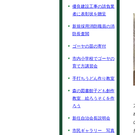
優良建設工事の請負業
者に表彰状を贈呈
新規採用消防職員の消
防長査閲
ゴーヤの苗の寄付
市内小学校でゴーヤの
育て方講習会
手打ちうどん作り教室
森の図書館子ども創作
教室 絵ろうそくを作
ろう
新任自治会長説明会
市民ギャラリー 写真