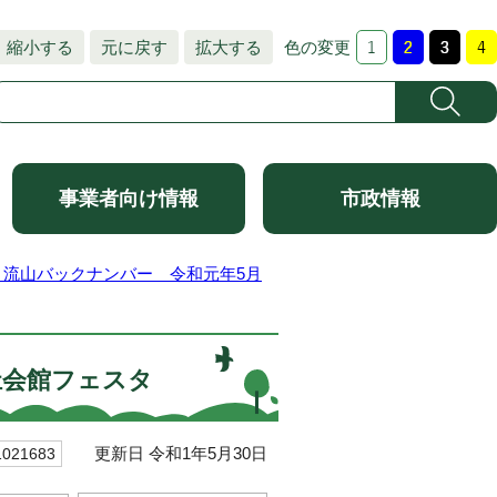
縮小する
元に戻す
拡大する
色の変更
事業者向け情報
市政情報
と流山バックナンバー 令和元年5月
祉会館フェスタ
更新日 令和1年5月30日
21683