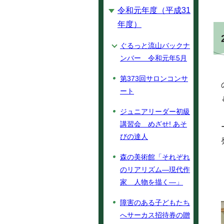
令和元年度（平成31
年度）
ぐるっと流山バックナ
ンバー 令和元年5月
第373回サロンコンサ
ート
ジュニアリーダー初級
講習会 めざせ! あそ
びの達人
森の美術館「それぞれ
のリアリズム―現代作
家 人物を描く―」
障害のある子どもたち
へサーカス招待券の贈