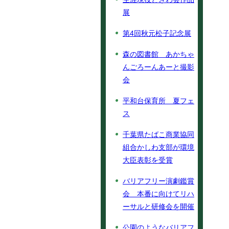
展
第4回秋元松子記念展
森の図書館 あかちゃ
んごろーんあーと撮影
会
平和台保育所 夏フェ
ス
千葉県たばこ商業協同
組合かしわ支部が環境
大臣表彰を受賞
バリアフリー演劇鑑賞
会 本番に向けてリハ
ーサルと研修会を開催
公園のようなバリアフ