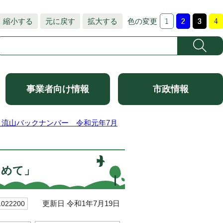
縮小する
元に戻す
拡大する
色の変更
事業者向け情報
市政情報
と流山バックナンバー 令和元年7月
こめて」
更新日 令和1年7月19日
22200