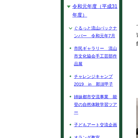
令和元年度（平成31
年度）
ぐるっと流山バックナ
ンバー 令和元年7月
市民ギャラリー 流山
市文化協会手工芸部作
品展
チャレンジキャンプ
2019 in 那須甲子
姉妹都市交流事業 能
登の自然体験学習ツア
ー
子どもアート交流企画
オランダ教室