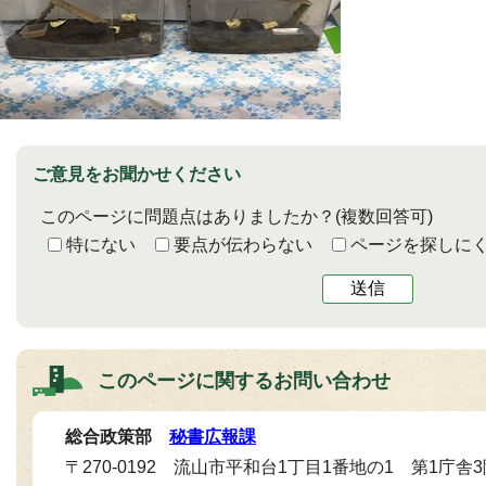
ご意見をお聞かせください
このページに問題点はありましたか？
(複数回答可)
特にない
要点が伝わらない
ページを探しに
送信
このページに関する
お問い合わせ
総合政策部
秘書広報課
〒270-0192 流山市平和台1丁目1番地の1 第1庁舎