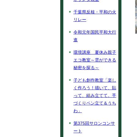
千葉県反核・平和の火
リレー
令和元年国民平和大行
進
環境講座 夏休み親子
エコ教室～雲ができる
秘密を探る～
子ども創作教室「楽し
く作ろう！描いて、貼
って、組み立てて。手
づくりペン立て＆うち
わ」
第375回サロンコンサ
ート