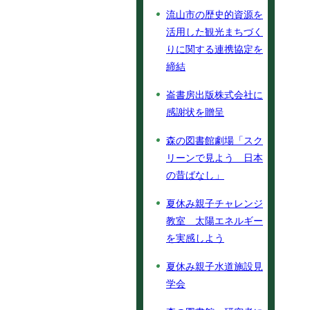
流山市の歴史的資源を
活用した観光まちづく
りに関する連携協定を
締結
崙書房出版株式会社に
感謝状を贈呈
森の図書館劇場「スク
リーンで見よう 日本
の昔ばなし」
夏休み親子チャレンジ
教室 太陽エネルギー
を実感しよう
夏休み親子水道施設見
学会