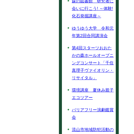
森の図書館 研究者に
会いに行こう! ～体験!
化石発掘講座～
ゆうゆう大学 令和元
年第2回合同講演会
第4回スターツおおた
かの森ホールオープニ
ングコンサート「千住
真理子ヴァイオリン・
リサイタル」
環境講座 夏休み親子
エコツアー
バリアフリー演劇鑑賞
会
流山市地域防犯活動の