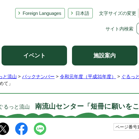
Foreign Languages
日本語
文字サイズの変更
サイト内検索
イベント
施設案内
っと流山
>
バックナンバー
>
令和元年度（平成31年度）
>
ぐるっ
めて」
南流山センター「短冊に願いを
ぐるっと流山
ページ番号10