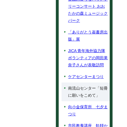
リーコンサート おお
たかの森ミュージック
パーク
「ありがとう崙書房出
版」展
JICA 青年海外協力隊
ボランティアの岡田果
奈子さんが表敬訪問
ケアセンターまつり
南流山センター「短冊
に願いをこめて」
向小金保育所 七夕ま
つり
市民教養講座 飢饉か