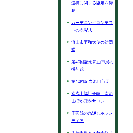
連携に関する協定を締
結
ガーデニングコンテス
トの表彰式
流山市平和大使の結団
式
第40回記念流山市展の
授与式
第40回記念流山市展
南流山福祉会館 南流
山ぽかぽかサロン
千羽鶴の糸通しボラン
ティア
生涯現役ときわ会作品