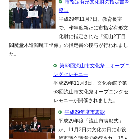
市指定有形文化財の指定書を
授与
平成29年11月7日、教育長室
で、昨年度新たに市指定有形文
化財に指定された「流山2丁目
閻魔堂木造閻魔王坐像」の指定書の授与が行われまし
た。
第63回流山市文化祭 オープニ
ングセレモニー
平成29年11月3日、文化会館で第
63回流山市文化祭オープニングセ
レモニーが開催されました。
平成29年度市表彰
平成29年度「流山市表彰式」
が、11月3日の文化の日に市役
所市議会議場で挙行され、15人