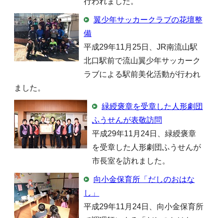
行われました。
翼少年サッカークラブの花壇整
備
平成29年11月25日、JR南流山駅
北口駅前で流山翼少年サッカーク
ラブによる駅前美化活動が行われ
ました。
緑綬褒章を受章した人形劇団
ふうせんが表敬訪問
平成29年11月24日、緑綬褒章
を受章した人形劇団ふうせんが
市長室を訪れました。
向小金保育所「だしのおはな
し」
平成29年11月24日、向小金保育所