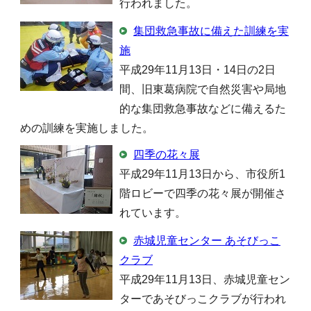
行われました。
集団救急事故に備えた訓練を実
施
平成29年11月13日・14日の2日
間、旧東葛病院で自然災害や局地
的な集団救急事故などに備えるた
めの訓練を実施しました。
四季の花々展
平成29年11月13日から、市役所1
階ロビーで四季の花々展が開催さ
れています。
赤城児童センター あそびっこ
クラブ
平成29年11月13日、赤城児童セン
ターであそびっこクラブが行われ