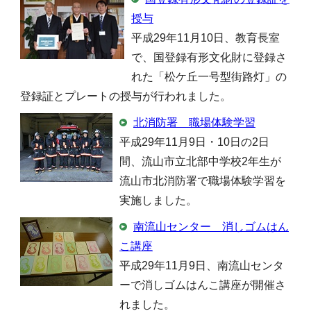
授与
平成29年11月10日、教育長室
で、国登録有形文化財に登録さ
れた「松ケ丘一号型街路灯」の
登録証とプレートの授与が行われました。
北消防署 職場体験学習
平成29年11月9日・10日の2日
間、流山市立北部中学校2年生が
流山市北消防署で職場体験学習を
実施しました。
南流山センター 消しゴムはん
こ講座
平成29年11月9日、南流山センタ
ーで消しゴムはんこ講座が開催さ
れました。