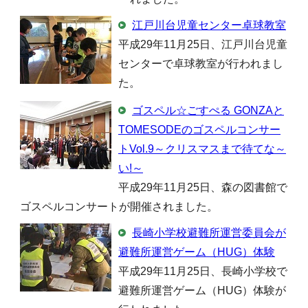
江戸川台児童センター卓球教室
平成29年11月25日、江戸川台児童
センターで卓球教室が行われまし
た。
ゴスペル☆ごすぺる GONZAと
TOMESODEのゴスペルコンサー
トVol.9～クリスマスまで待てな～
い!～
平成29年11月25日、森の図書館で
ゴスペルコンサートが開催されました。
長崎小学校避難所運営委員会が
避難所運営ゲーム（HUG）体験
平成29年11月25日、長崎小学校で
避難所運営ゲーム（HUG）体験が