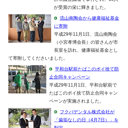
が受賞の栄に輝きました。
流山南陶会から健康福祉基金
に寄附
平成29年11月1日、流山南陶会
（小宮孝博会長）の皆さんが市
長室を訪れ、健康福祉基金とし
て寄附してくださいました。
平和台駅前たばこのポイ捨て防
止合同キャンペーン
平成29年11月1日、平和台駅前で
たばこのポイ捨て防止合同キャン
ペーンが実施されました。
フクバデンタル株式会社が
「歯垢なしの日（4月7日）」を
制定