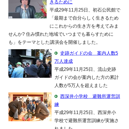
きるために
平成29年11月25日、初石公民館で
「最期まで自分らしく生きるため
にこれからの生き方を考えてみま
せんか? 住み慣れた地域でいつまでも暮らすために
も」をテーマとした講演会を開催しました。
史跡ガイドの会 案内人数5
万人達成
平成29年11月25日、流山史跡
ガイドの会が案内した方の累計
人数が5万人を超えました
西深井小学校 避難所運営訓
練
平成29年11月25日、西深井小
学校で避難所運営訓練が実施さ
れました。