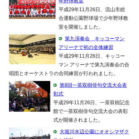
年野球教室
平成29年11月26日、流山市総
合運動公園野球場で少年野球教
室を開催しました。
第九演奏会 キッコーマン
アリーナで初の全体練習
平成29年11月26日、キッコー
マン アリーナで第九演奏会の合
唱団とオーケストラの合同練習が行われました。
第8回一茶双樹俳句交流大会表
彰式
平成29年11月26日、一茶双樹記念
館で一茶双樹俳句交流大会の表彰
式が開催されました。
大堀川水辺公園にオオシマザク