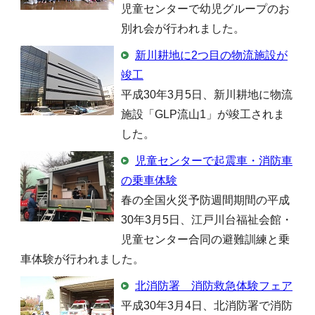
児童センターで幼児グループのお
別れ会が行われました。
新川耕地に2つ目の物流施設が
竣工
平成30年3月5日、新川耕地に物流
施設「GLP流山1」が竣工されま
した。
児童センターで起震車・消防車
の乗車体験
春の全国火災予防週間期間の平成
30年3月5日、江戸川台福祉会館・
児童センター合同の避難訓練と乗
車体験が行われました。
北消防署 消防救急体験フェア
平成30年3月4日、北消防署で消防