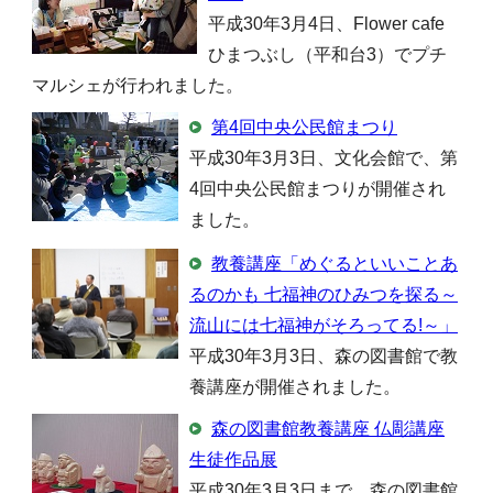
平成30年3月4日、Flower cafe
ひまつぶし（平和台3）でプチ
マルシェが行われました。
第4回中央公民館まつり
平成30年3月3日、文化会館で、第
4回中央公民館まつりが開催され
ました。
教養講座「めぐるといいことあ
るのかも 七福神のひみつを探る～
流山には七福神がそろってる!～」
平成30年3月3日、森の図書館で教
養講座が開催されました。
森の図書館教養講座 仏彫講座
生徒作品展
平成30年3月3日まで、森の図書館