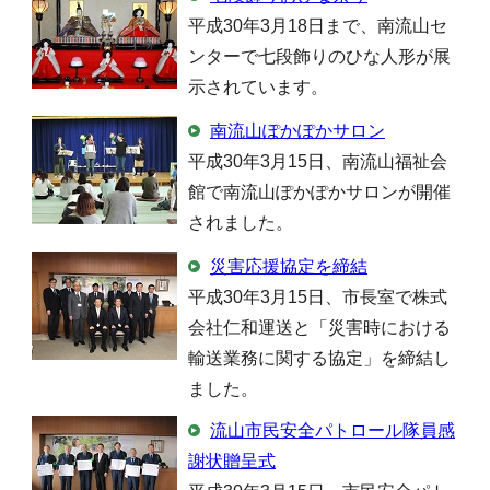
平成30年3月18日まで、南流山セ
ンターで七段飾りのひな人形が展
示されています。
南流山ぽかぽかサロン
平成30年3月15日、南流山福祉会
館で南流山ぽかぽかサロンが開催
されました。
災害応援協定を締結
平成30年3月15日、市長室で株式
会社仁和運送と「災害時における
輸送業務に関する協定」を締結し
ました。
流山市民安全パトロール隊員感
謝状贈呈式